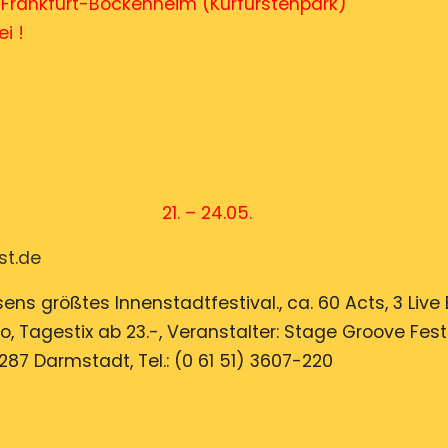
ir in Frankfurt-Bockenheim (Kurfürstenpar
tt frei !
 21. – 24.05.
st.de
sens größtes Innenstadtfestival., ca. 60 Acts, 3 Live
o, Tagestix ab 23.-, Veranstalter: Stage Groove Fes
287 Darmstadt, Tel.: (0 61 51) 3607-220