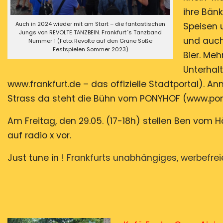
ihre Bänk
Auch in 2024 wieder mit am Start – die fantastischen
Speisen 
Jungs von REVOLTE TANZBEIN. Frankfurt´s Tanzband
und auch
Nummer 1 (Foto: Revolte auf den Grüne Soße
Festspielen Sommer 2023)
Bier. Me
Unterhal
www.frankfurt.de – das offizielle Stadtportal). 
Strass da steht die Bühn vom PONYHOF (www.ponyh
Am Freitag, den 29.05. (17-18h) stellen Ben vom
auf radio x vor.
Just tune in !
Frankfurts unabhängiges, werbefreies