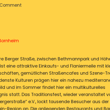
on
a Comment
Open
Air
Festival
Kalender
2026
-Bornheim
30
–
Entwurf
ere Berger Straße, zwischen Bethmannpark und Höh
ist eine attraktive Einkaufs- und Flaniermeile mit kl
chäften, gemütlichen Straßencafes und Szene-Tre
denste Kulturen prägen hier ein nahezu mediterran
ld und im Sommer findet hier ein multikulturelles
nis statt. Das Traditionsfest, wieder veranstaltet v
Bergerstraße“ e.V., lockt tausende Besucher aus d
in-Region an. Die anliegenden Restaurants und Bar