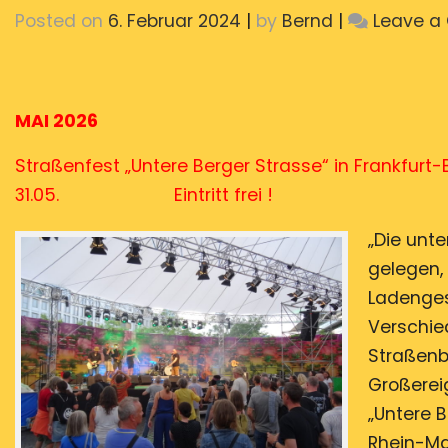
Posted on
6. Februar 2024
|
by
Bernd
|
Leave 
MAI 2026
Straßenfest „Untere Berger Strasse“ in Frankfurt
31.05. Eintritt frei !
„Die unt
gelegen, 
Ladenges
Verschie
Straßenbi
Großereig
„Untere 
Rhein-Ma