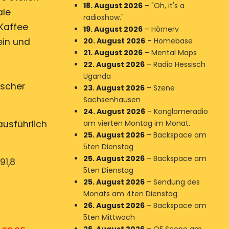
18. August 2026
–
"Oh, it's a
ale
radioshow."
Kaffee
19. August 2026
–
Hörnerv
ein und
20. August 2026
–
Homebase
21. August 2026
–
Mental Maps
22. August 2026
–
Radio Hessisch
Uganda
rscher
23. August 2026
–
Szene
Sachsenhausen
24. August 2026
–
Konglomeradio
ausführlich
am vierten Montag im Monat.
25. August 2026
–
Backspace am
5ten Dienstag
25. August 2026
–
Backspace am
91,8
5ten Dienstag
25. August 2026
–
Sendung des
Monats am 4ten Dienstag
26. August 2026
–
Backspace am
5ten Mittwoch