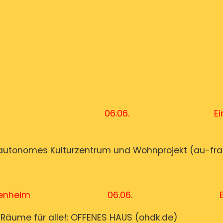
kfurt-Rödelheim 06.06. Eintritt
autonomes Kulturzentrum und Wohnprojekt (au-fran
Frankfurt-Bockenheim 06.06. Eintrit
 Räume für alle!: OFFENES HAUS (ohdk.de)