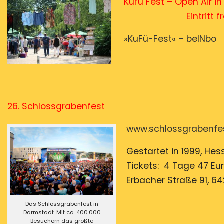
Kufü Fest – Open A
Eintri
»KuFü-Fest« – beINbo
26. Schlossgrabenfest
www.schlossgrabenfe
Gestartet in 1999, Hes
Tickets: 4 Tage 47 Eur
Erbacher Straße 91, 64
Das Schlossgrabenfest in
Darmstadt. Mit ca. 400.000
Besuchern das größte