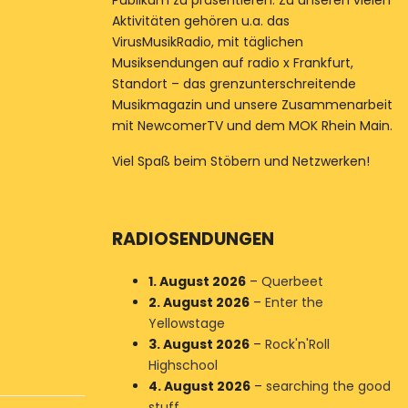
Publikum zu präsentieren. Zu unseren vielen
Aktivitäten gehören u.a. das
VirusMusikRadio, mit täglichen
Musiksendungen auf radio x Frankfurt,
Standort – das grenzunterschreitende
Musikmagazin und unsere Zusammenarbeit
mit NewcomerTV und dem MOK Rhein Main.
Viel Spaß beim Stöbern und Netzwerken!
RADIOSENDUNGEN
1. August 2026
–
Querbeet
2. August 2026
–
Enter the
Yellowstage
3. August 2026
–
Rock'n'Roll
Highschool
4. August 2026
–
searching the good
stuff