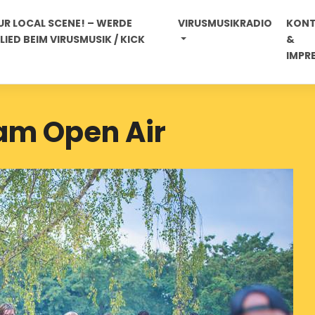
R LOCAL SCENE! – WERDE
VIRUSMUSIKRADIO
KON
IED BEIM VIRUSMUSIK / KICK
&
IMPR
Jam Open Air