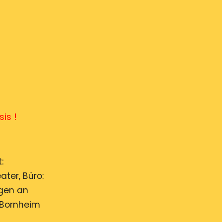
s !
:
ter, Büro:
ngen an
t-Bornheim