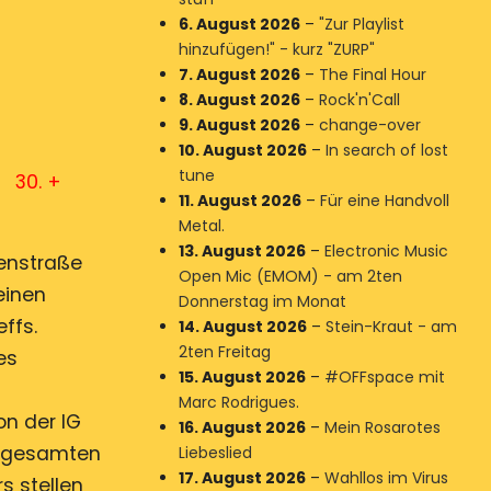
6. August 2026
–
"Zur Playlist
hinzufügen!" - kurz "ZURP"
7. August 2026
–
The Final Hour
8. August 2026
–
Rock'n'Call
9. August 2026
–
change-over
10. August 2026
–
In search of lost
tune
. +
11. August 2026
–
Für eine Handvoll
Metal.
13. August 2026
–
Electronic Music
enstraße
Open Mic (EMOM) - am 2ten
einen
Donnerstag im Monat
ffs.
14. August 2026
–
Stein-Kraut - am
2ten Freitag
es
15. August 2026
–
#OFFspace mit
Marc Rodrigues.
on der IG
16. August 2026
–
Mein Rosarotes
er gesamten
Liebeslied
17. August 2026
–
Wahllos im Virus
s stellen