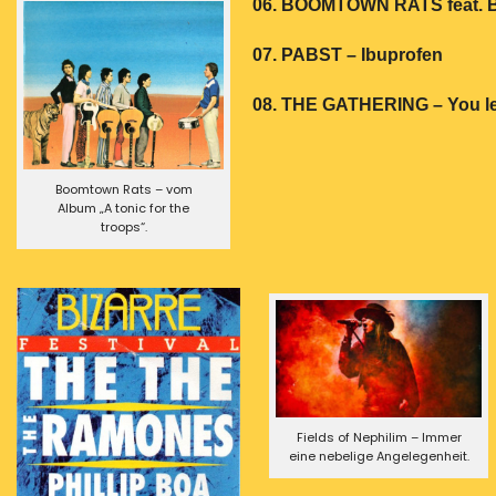
06. BOOMTOWN RATS feat.
07. PABST – Ibuprofen
08. THE GATHERING – You lea
Boomtown Rats – vom
Album „A tonic for the
troops“.
Fields of Nephilim – Immer
eine nebelige Angelegenheit.