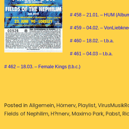
# 458 – 21.01. – HUM (Albu
# 459 – 04.02. – VonLiebknech
# 460 – 18.02. – t.b.a.
# 461 – 04.03 – t.b.a.
# 462 – 18.03. – Female Kings (t.b.c.)
Posted in
Allgemein
,
Hörnerv
,
Playlist
,
VirusMusikR
Fields of Nephilim
,
H?rnerv
,
Maximo Park
,
Pabst
,
Ri