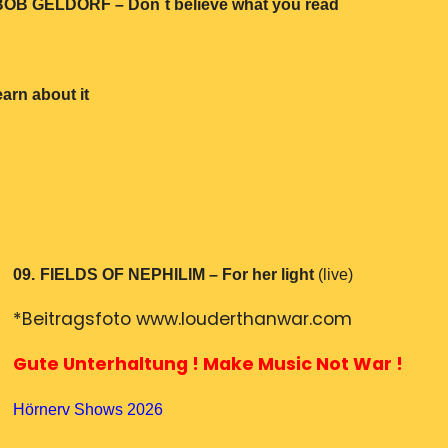
 BOB GELDORF –
Don´t believe what you read
rn about it
09.
FIELDS OF NEPHILIM – For her light
(live)
*Beitragsfoto www.louderthanwar.com
Gute Unterhaltung ! Make Music Not War !
Hörnerv Shows 2026