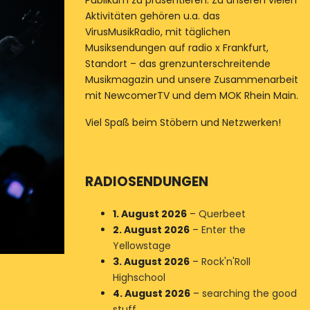
Publikum zu präsentieren. Zu unseren vielen
Aktivitäten gehören u.a. das
VirusMusikRadio, mit täglichen
Musiksendungen auf radio x Frankfurt,
Standort – das grenzunterschreitende
Musikmagazin und unsere Zusammenarbeit
mit NewcomerTV und dem MOK Rhein Main.
Viel Spaß beim Stöbern und Netzwerken!
RADIOSENDUNGEN
1. August 2026
–
Querbeet
2. August 2026
–
Enter the
Yellowstage
3. August 2026
–
Rock'n'Roll
Highschool
4. August 2026
–
searching the good
stuff