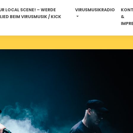
R LOCAL SCENE! – WERDE
VIRUSMUSIKRADIO
KON
IED BEIM VIRUSMUSIK / KICK
&
IMPR