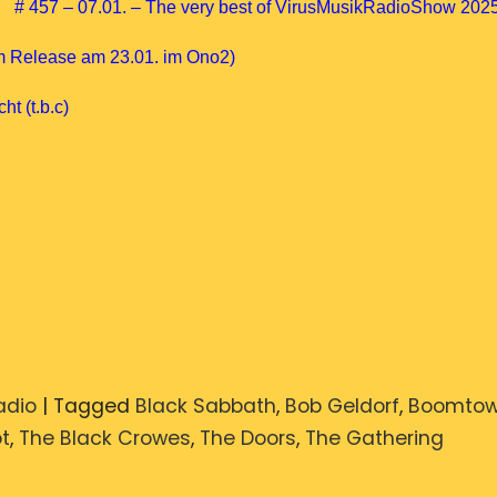
# 457 – 07.01. – The very best of VirusMusikRadioShow 202
m Release am 23.01. im Ono2)
t (t.b.c)
adio
|
Tagged
Black Sabbath
,
Bob Geldorf
,
Boomtow
ot
,
The Black Crowes
,
The Doors
,
The Gathering