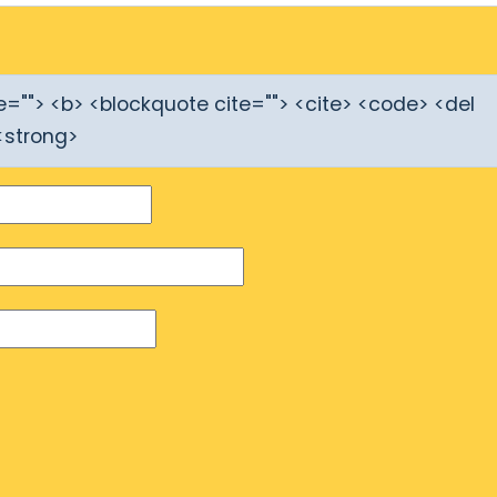
tle=""> <b> <blockquote cite=""> <cite> <code> <del
<strong>