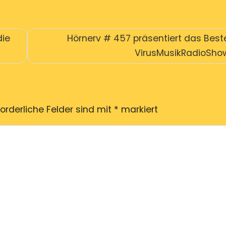
die
Hörnerv # 457 präsentiert das Best
VirusMusikRadioSho
forderliche Felder sind mit
*
markiert