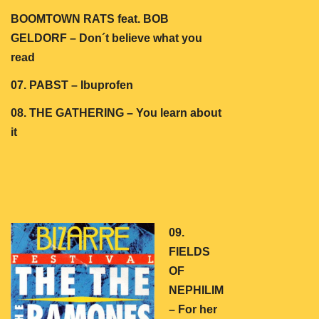
BOOMTOWN RATS feat. BOB
GELDORF –
Don´t believe what you
read
07. PABST – Ibuprofen
08. THE GATHERING – You learn about
it
09.
FIELDS
OF
NEPHILIM
– For her