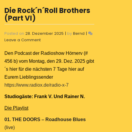
Die Rock´n´Roll Brothers
(Part VI)
Posted on
28. Dezember 2025
|
by
Bernd
|
on
Leave a Comment
Die
Rock
Den Podcast der Radioshow Hörnerv (#
´n
456 b) vom Montag, den 29. Dez. 2025 gibt
´Roll
´s hier für die nächsten 7 Tage hier auf
Brothers
Eurem Lieblingssender
(Part
VI)
https://www.radiox.de/radio-x-7
Studiogäste: Frank V. Und Rainer N.
Die Playlist
01. THE DOORS – Roadhouse Blues
(live)