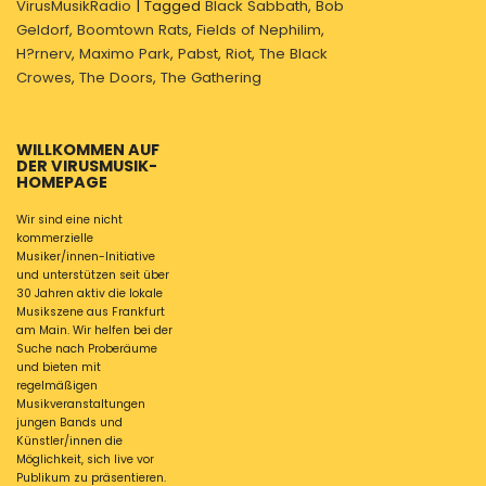
VirusMusikRadio
|
Tagged
Black Sabbath
,
Bob
Geldorf
,
Boomtown Rats
,
Fields of Nephilim
,
H?rnerv
,
Maximo Park
,
Pabst
,
Riot
,
The Black
Crowes
,
The Doors
,
The Gathering
WILLKOMMEN AUF
DER VIRUSMUSIK-
HOMEPAGE
Wir sind eine nicht
kommerzielle
Musiker/innen-Initiative
und unterstützen seit über
30 Jahren aktiv die lokale
Musikszene aus Frankfurt
am Main. Wir helfen bei der
Suche nach Proberäume
und bieten mit
regelmäßigen
Musikveranstaltungen
jungen Bands und
Künstler/innen die
Möglichkeit, sich live vor
Publikum zu präsentieren.