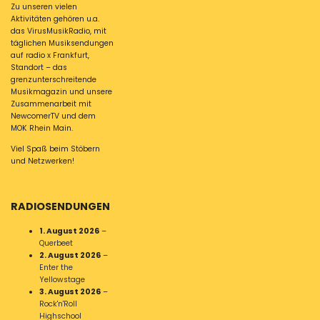
Zu unseren vielen
Aktivitäten gehören u.a.
das VirusMusikRadio, mit
täglichen Musiksendungen
auf radio x Frankfurt,
Standort – das
grenzunterschreitende
Musikmagazin und unsere
Zusammenarbeit mit
NewcomerTV und dem
MOK Rhein Main.
Viel Spaß beim Stöbern
und Netzwerken!
RADIOSENDUNGEN
1. August 2026
–
Querbeet
2. August 2026
–
Enter the
Yellowstage
3. August 2026
–
Rock'n'Roll
Highschool