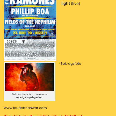
light
(live)
*Beitragsfoto
Fields of Nephilim – Immer eine
nebelige Angelegenheit.
www.louderthanwar.com