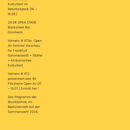
Kulturfest im
Rebstockpark (14. –
16.08.)
29.08. OPEN STAGE:
Backstreet Bar,
Ginnheim
Hörnerv # 470a : Open
Air Festival Vorschau
für Frankfurt :
Sommerwerft + Stoffel
+ Afrikanisches
Kulturfest
Hörnerv # 470
präsentiert das 49.
Flörsheim Open Air (17.
– 19.07.) Eintritt frei !
Das Programm der
Musikbühne, im
Beduinenzelt auf der
Sommerwerft 2026.