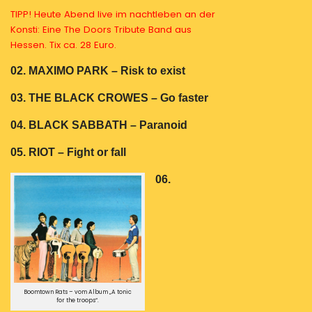
TIPP! Heute Abend live im nachtleben an der
Konsti: Eine The Doors Tribute Band aus
Hessen. Tix ca. 28 Euro.
02. MAXIMO PARK – Risk to exist
03. THE BLACK CROWES – Go faster
04. BLACK SABBATH – Paranoid
05. RIOT – Fight or fall
06.
Boomtown Rats – vom Album „A tonic
for the troops“.