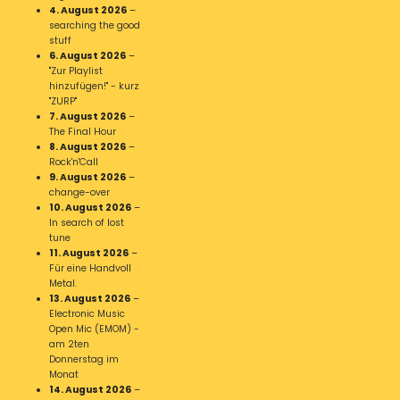
4. August 2026
–
searching the good
stuff
6. August 2026
–
"Zur Playlist
hinzufügen!" - kurz
"ZURP"
7. August 2026
–
The Final Hour
8. August 2026
–
Rock'n'Call
9. August 2026
–
change-over
10. August 2026
–
In search of lost
tune
11. August 2026
–
Für eine Handvoll
Metal.
13. August 2026
–
Electronic Music
Open Mic (EMOM) -
am 2ten
Donnerstag im
Monat
14. August 2026
–