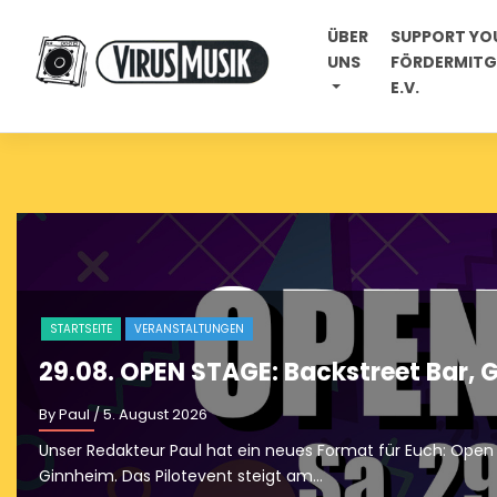
Skip
ÜBER
SUPPORT YOU
to
UNS
FÖRDERMITGL
content
E.V.
heim
 der Backstreet Bar,