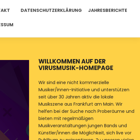
TAKT
DATENSCHUTZERKLÄRUNG
JAHRESBERICHTE
ESSUM
WILLKOMMEN AUF DER
VIRUSMUSIK-HOMEPAGE
E
VIRUSMUSIKRADIO
Wir sind eine nicht kommerzielle
 Vorschau für
Musiker/innen-Initiative und unterstützen
+ Afrikanisches
seit über 30 Jahren aktiv die lokale
Musikszene aus Frankfurt am Main. Wir
helfen bei der Suche nach Proberäume und
bieten mit regelmäßigen
Musikveranstaltungen jungen Bands und
stelle backspace) gibt es für
Künstler/innen die Möglichkeit, sich live vor