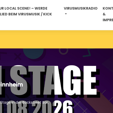
R LOCAL SCENE! – WERDE
VIRUSMUSIKRADIO
KON
IED BEIM VIRUSMUSIK / KICK
&
IMPR
ALLGEMEIN
HÖRNERV
PLAYLIST
SLIDER_STARTSEITE
STARTSEIT
Hörnerv # 470a : Open Air Festival
Frankfurt : Sommerwerft + Stoffel 
Kulturfest
By Bernd
/ 31. Juli 2026
Den Podcast der Radioshow vom Mi., den 31.07.2026 (an
die nächsten 7 Tage auf Eurem Lieblingssender radio...