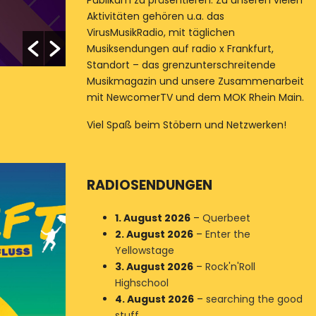
Publikum zu präsentieren. Zu unseren vielen
Aktivitäten gehören u.a. das
VirusMusikRadio, mit täglichen
Musiksendungen auf radio x Frankfurt,
Standort – das grenzunterschreitende
Musikmagazin und unsere Zusammenarbeit
mit NewcomerTV und dem MOK Rhein Main.
Viel Spaß beim Stöbern und Netzwerken!
RADIOSENDUNGEN
1. August 2026
–
Querbeet
2. August 2026
–
Enter the
Yellowstage
3. August 2026
–
Rock'n'Roll
Highschool
4. August 2026
–
searching the good
stuff