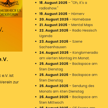
18. August 2026
–
"Oh, it's a
radioshow."
19. August 2026
–
Hörnerv
20. August 2026
–
Homebase
21. August 2026
–
Mental Maps
22. August 2026
–
Radio Hessisch
Uganda
23. August 2026
–
Szene
Sachsenhausen
24. August 2026
–
Konglomeradio
am vierten Montag im Monat.
.V.
25. August 2026
–
Backspace am
5ten Dienstag
25. August 2026
–
Backspace am
e.V. ist
5ten Dienstag
 Verein zur
25. August 2026
–
Sendung des
Monats am 4ten Dienstag
26. August 2026
–
Backspace am
5ten Mittwoch