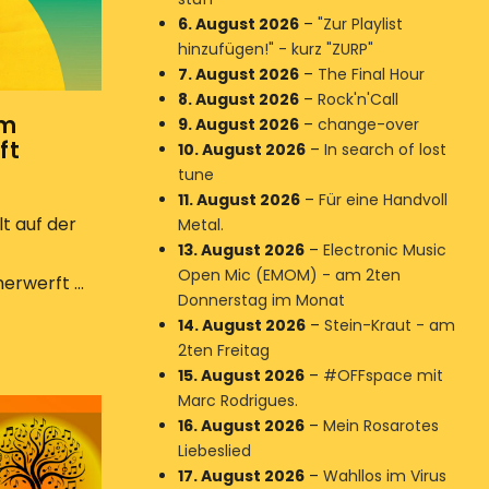
6. August 2026
–
"Zur Playlist
hinzufügen!" - kurz "ZURP"
7. August 2026
–
The Final Hour
8. August 2026
–
Rock'n'Call
im
9. August 2026
–
change-over
ft
10. August 2026
–
In search of lost
tune
11. August 2026
–
Für eine Handvoll
t auf der
Metal.
13. August 2026
–
Electronic Music
Open Mic (EMOM) - am 2ten
rwerft ...
Donnerstag im Monat
14. August 2026
–
Stein-Kraut - am
2ten Freitag
15. August 2026
–
#OFFspace mit
Marc Rodrigues.
16. August 2026
–
Mein Rosarotes
Liebeslied
17. August 2026
–
Wahllos im Virus