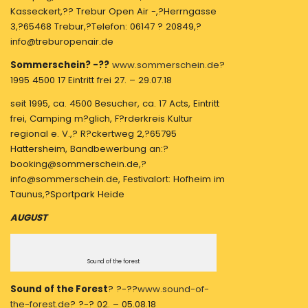
Kasseckert,?? Trebur Open Air -,?Herrngasse
3,?65468 Trebur,?Telefon: 06147 ? 20849,?
info@treburopenair.de
Sommerschein? -??
www.sommerschein.de
?
1995 4500 17 Eintritt frei 27. – 29.07.18
seit 1995, ca. 4500 Besucher, ca. 17 Acts, Eintritt
frei, Camping m?glich, F?rderkreis Kultur
regional e. V.,? R?ckertweg 2,?65795
Hattersheim, Bandbewerbung an:?
booking@sommerschein.de,?
info@sommerschein.de, Festivalort: Hofheim im
Taunus,?Sportpark Heide
AUGUST
Sound of the forest
Sound of the Forest
? ?-??
www.sound-of-
the-forest.de
? ?-? 02. – 05.08.18