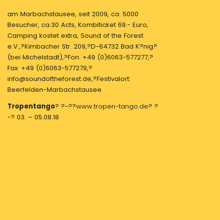
am Marbachstausee, seit 2009, ca. 5000
Besucher, ca.30 Acts, Kombiticket 69.- Euro,
Camping kostet extra, Sound of the Forest
e.V.,?Kimbacher Str. 209,?D-64732 Bad K?nig?
(bei Michelstadt),?Fon: +49 (0)6063-577277,?
Fax: +49 (0)6063-577279,?
info@soundoftheforest.de,?Festivalort:
Beerfelden-Marbachstausee
Tropentango
? ?-??
www.tropen-tango.de
? ?
-? 03. – 05.08.18