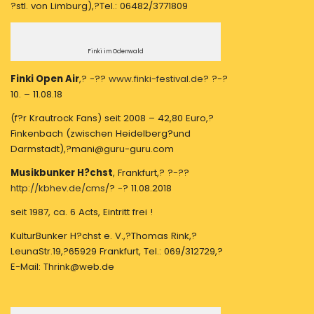
?stl. von Limburg),?Tel.: 06482/3771809
Finki im Odenwald
Finki Open Air
,? -??
www.finki-festival.de
? ?-?
10. – 11.08.18
(f?r Krautrock Fans) seit 2008 – 42,80 Euro,?
Finkenbach (zwischen Heidelberg?und
Darmstadt),?mani@guru-guru.com
Musikbunker H?chst
, Frankfurt,? ?-??
http://kbhev.de/cms
/? -? 11.08.2018
seit 1987, ca. 6 Acts, Eintritt frei !
KulturBunker H?chst e. V.,?Thomas Rink,?
LeunaStr.19,?65929 Frankfurt, Tel.: 069/312729,?
E-Mail: Thrink@web.de