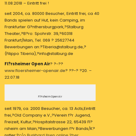
11.08.2018 – Eintritt frei !
seit 2004, ca. 80000 Besucher, Eintritt frei, ca 40
Bands spielen auf Hut, kein Camping, im
Frankfurter G?nthersburgpark,?Stalburg
Theater,?B?ro: Spohrstr. 39,?60318
Frankfurt/Main, Tel. 069 ? 25627744
Bewerbungen an:?Tiberia@stalburg.de,?
(Filippo Tiberia),?info@stalburg.de
Fl?rsheimer Open Air
? ?-??
www.floersheimer-openair.de
? ??-? ?20. –
22.07.18
Fl?rsheim Open Air
seit 1979, ca. 2000 Besucher, ca. 13 Acts,Eintritt
frei,?Old Company e.V.,?Verein f?r Jugend,
Freizeit, Kultur,?Hospitalstrasse 22, 65439 Fl?
rsheim am Main,?Bewerbungen f?r Bands/K?
nstler:?
c/o Burkhard Ilsen online ?ber