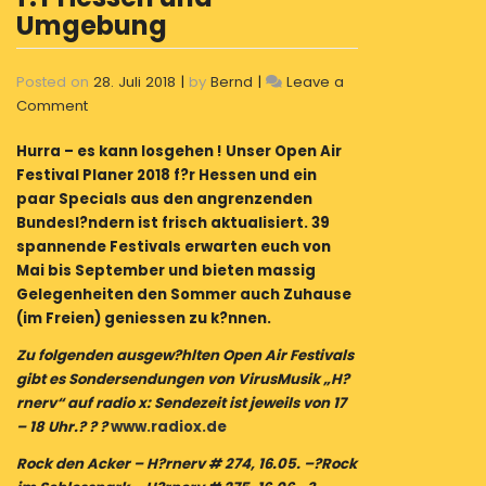
Umgebung
Posted on
28. Juli 2018
|
by
Bernd
|
Leave a
on
Comment
44
Hurra – es kann losgehen ! Unser Open Air
Top-
Festival Planer 2018 f?r Hessen und ein
Adressen:
paar Specials aus den angrenzenden
Open
Bundesl?ndern ist frisch aktualisiert. 39
Air
spannende Festivals erwarten euch von
Festival
Mai bis September und bieten massig
Kalender
Gelegenheiten den Sommer auch Zuhause
2018
(im Freien) geniessen zu k?nnen.
f?
r
Zu folgenden ausgew?hlten Open Air Festivals
Hessen
gibt es Sondersendungen von VirusMusik „H?
und
rnerv“ auf radio x: Sendezeit ist jeweils von 17
Umgebung
– 18 Uhr.? ? ?
www.radiox.de
Rock den Acker – H?rnerv # 274, 16.05. –?Rock