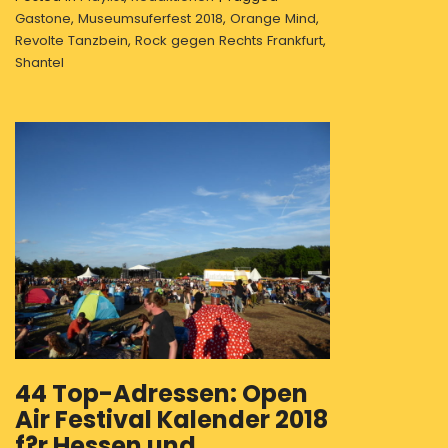
Gastone
,
Museumsuferfest 2018
,
Orange Mind
,
Revolte Tanzbein
,
Rock gegen Rechts Frankfurt
,
Shantel
44 Top-Adressen: Open
Air Festival Kalender 2018
f?r Hessen und