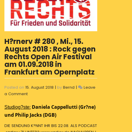
H?rnerv # 280 , Mi., 15.
August 2018 : Rock gegen
Rechts Open Air Festival
am 01.09.2018 in
Frankfurt am Opernplatz
Posted on
15. August 2018
|
by
Bernd
|
Leave
on
a Comment
H?
Daniela Cappellutti (Gr?ne)
rnerv
Studiog?ste:
#
und Philip Jacks (DGB)
280
DIE SENDUNG K?NNT IHR BIS 22.08. ALS PODCAST
,