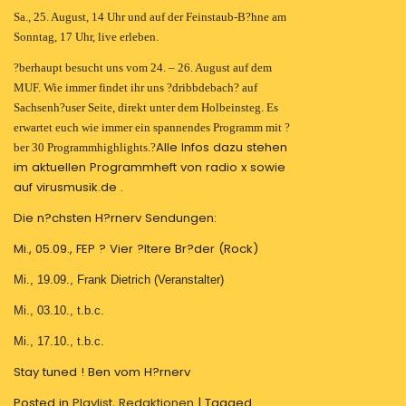
Sa., 25. August, 14 Uhr und auf der Feinstaub-B?hne am
Sonntag, 17 Uhr, live erleben.
?berhaupt besucht uns vom 24. – 26. August auf dem
MUF. Wie immer findet ihr uns ?dribbdebach? auf
Sachsenh?user Seite, direkt unter dem Holbeinsteg. Es
erwartet euch wie immer ein spannendes Programm mit ?
Alle Infos dazu stehen
ber 30 Programmhighlights.?
im aktuellen Programmheft von radio x sowie
auf virusmusik.de .
Die n?chsten H?rnerv Sendungen:
Mi., 05.09., FEP ? Vier ?ltere Br?der (Rock)
Mi., 19.09., Frank Dietrich (Veranstalter)
Mi., 03.10., t.b.c.
Mi., 17.10., t.b.c.
Stay tuned ! Ben vom H?rnerv
Posted in
Playlist
,
Redaktionen
|
Tagged