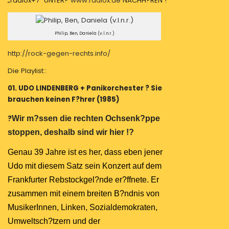
„radiox+7“ UNTER?
www.radiox.de
NACHH?REN !
Mi.,
15.
August
2018
Philip, Ben, Daniela (v.l.n.r.)
:
http://rock-gegen-rechts.info/
Rock
gegen
Die Playlist::
Rechts
01.
UDO LINDENBERG + Panikorchester ? Sie
Open
brauchen keinen F?hrer (1985)
Air
Festival
?
Wir m?ssen die rechten Ochsenk?ppe
am
stoppen, deshalb sind wir hier !?
01.09.2018
in
Genau 39 Jahre ist es her, dass eben jener
Frankfurt
Udo mit diesem Satz sein Konzert auf dem
am
Frankfurter Rebstockgel?nde er?ffnete. Er
Opernplatz
zusammen mit einem breiten B?ndnis von
MusikerInnen, Linken, Sozialdemokraten,
Umweltsch?tzern und der