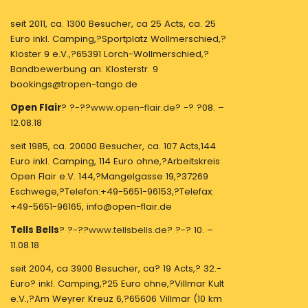
seit 2011, ca. 1300 Besucher, ca 25 Acts, ca. 25
Euro inkl. Camping,?Sportplatz Wollmerschied,?
Kloster 9 e.V.,?65391 Lorch-Wollmerschied,?
Bandbewerbung an: Klosterstr. 9
bookings@tropen-tango.de
Open Flair
? ?-??
www.open-flair.de
? -? ?08. –
12.08.18
seit 1985, ca. 20000 Besucher, ca. 107 Acts,144
Euro inkl. Camping, 114 Euro ohne,?Arbeitskreis
Open Flair e.V. 144,?Mangelgasse 19,?37269
Eschwege,?Telefon:+49-5651-96153,?Telefax:
+49-5651-96165, info@open-flair.de
Tells Bells
? ?-??
www.tellsbells.de
? ?-? 10. –
11.08.18
seit 2004, ca 3900 Besucher, ca? 19 Acts,? 32.-
Euro? inkl. Camping,?25 Euro ohne,?Villmar Kult
e.V.,?Am Weyrer Kreuz 6,?65606 Villmar (10 km