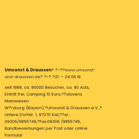
Umsonst & Draussen
? ?-??
www.umsonst-
und-draussen.de
? ?-? ?21. – 24.06.18
seit 1988, ca. 80000 Besucher, ca. 90 Acts,
Eintritt frei, Camping 10 Euro,?Talavera
Mainwiesen
W?rzburg (Bayern),?Umsonst & Draussen e.V.,?
Untere Dorfstr. 1, 97270 Kist,?Tel.:
09306/9855748,?Fax.09306 /9855745,
Bandbewerbungen per Post oder online
Formular