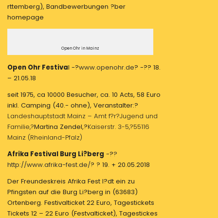
rttemberg), Bandbewerbungen ?ber
homepage
Open Ohr in Mainz
Open Ohr Festiva
l -?
www.openohr.de
? -?? 18.
– 21.05.18
seit 1975, ca 10000 Besucher, ca. 10 Acts, 58 Euro
inkl. Camping (40.- ohne), Veranstalter:?
Landeshauptstadt Mainz – Amt f?r?
Jugend und
Familie,?
Martina Zendel,?
Kaiserstr. 3-5,?
55116
Mainz (
Rheinland-Pfalz)
Afrika Festival Burg Li?berg
-?
?
http://www.afrika-fest.de/
? ? 19. + 20.05.2018
Der Freundeskreis Afrika Fest l?dt ein zu
Pfingsten auf die Burg Li?berg in (63683)
Ortenberg. Festivalticket 22 Euro, Tagestickets
Tickets 12 – 22 Euro (Festvalticket), Tagestickes