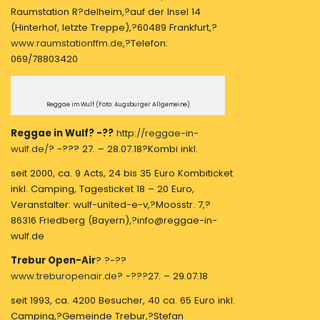
Raumstation R?delheim,?auf der Insel 14
(Hinterhof, letzte Treppe),?60489 Frankfurt,?
www.raumstationffm.de
,?Telefon:
069/78803420
Reggae im Wulf (Foto: Augsburger Allgemeine)
Reggae in Wulf? -??
http://reggae-in-
wulf.de/
? -??? 27. – 28.07.18?Kombi inkl.
seit 2000, ca. 9 Acts, 24 bis 35 Euro Kombiticket
inkl. Camping, Tagesticket 18 – 20 Euro,
Veranstalter: wulf-united-e-v,?Moosstr. 7,?
86316 Friedberg (Bayern),?info@reggae-in-
wulf.de
Trebur Open-Air
? ?-??
www.treburopenair.de
? -???27. – 29.07.18
seit 1993, ca. 4200 Besucher, 40 ca. 65 Euro inkl.
Camping,?Gemeinde Trebur,?Stefan