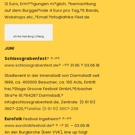
12 Euro, Erm??igungen m?glich, ?bernachtung
auf dem Burggel?nde 4 Euro pro Tag,?5 Bands,
Wokshops etc.,
?
Email:?info@afrika-Fest.de
Afrika Fest Burg Li?berg
JUNI
Schlossgrabenfest
? ?-??
www.schlossgrabenfest.de
? -?? 31.05 ? 03.06.18
Stadtevent in der Innenstadt von Darmstadt seit
1999, ca. 400000 Besucher, ca. 100 Acts, Eintritt
frei,?Stage Groove Festival GmbH,?Erbacher
Stra?e 91,?64287 Darmstadt,?
info@schlossgrabenfest.de, Zentrale: (0 61 51)
3607-220,?
Telefax: (0 61 51) 3607-239
Eurofolk
Festival Ingelheim? ?-??
www.eurofolkfestival.de
? ? -? 01. – 03.06.18
An der Burgkirche (kein VVK), line up folgt