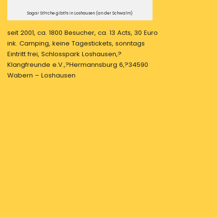
Sogar St?rche gibt?s in Loshausen (an der Schwalm)
seit 2001, ca. 1800 Besucher, ca. 13 Acts, 30 Euro
ink. Camping, keine Tagestickets, sonntags
Eintritt frei, Schlosspark Loshausen,?
Klangfreunde e.V.,?Hermannsburg 6,?34590
Wabern – Loshausen