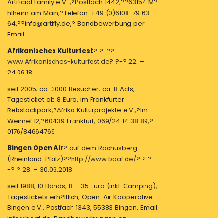
Artificial Family e.V. ,?Postfach 1442,??63154 M?
hlheim am Main,?Telefon: +49 (0)6108-79 63
64,??info@artifly.de,? Bandbewerbung per
Email
Afrikanisches Kulturfest
? ?-??
www.Afrikanisches-kulturfest.de
? ?-? 22. –
24.06.18
seit 2005, ca. 3000 Besucher, ca. 8 Acts,
Tagesticket ab 8 Euro, im Frankfurter
Rebstockpark,?Afrika Kulturprojekte e.V.,?Im
Weimel 12,?60439 Frankfurt, 069/24 14 38 89,?
0176/84664769
Bingen Open Air
? auf dem Rochusberg
(Rheinland-Pfalz)?
?http://www.boaf.de/
? ? ?
-? ? 28. – 30.06.2018
seit 1988, 10 Bands, 8 – 35 Euro (inkl. Camping),
Tagestickets erh?ltlich, Open-Air Kooperative
Bingen e.V., Postfach 1343, 55383 Bingen, Email: