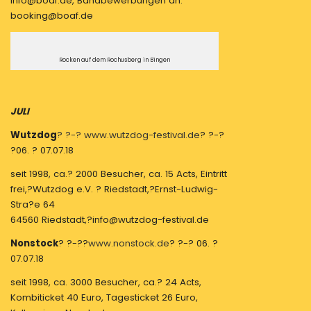
info@boaf.de, Bandbewerbungen an:
booking@boaf.de
Rocken auf dem Rochusberg in Bingen
JULI
Wutzdog
? ?-? www.wutzdog-festival.de
? ?-?
?06. ? 07.07.18
seit 1998, ca.? 2000 Besucher, ca. 15 Acts, Eintritt
frei,?Wutzdog e.V. ? Riedstadt,?Ernst-Ludwig-
Stra?e 64
64560 Riedstadt,?info@wutzdog-festival.de
Nonstock
? ?-??
www.nonstock.de
? ?-? 06. ?
07.07.18
seit 1998, ca. 3000 Besucher, ca.? 24 Acts,
Kombiticket 40 Euro, Tagesticket 26 Euro,