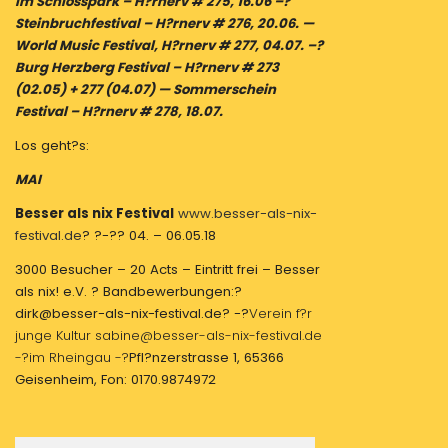
im Schlosspark – H?rnerv # 275, 16.06 –?
Steinbruchfestival – H?rnerv # 276, 20.06. —
World Music Festival, H?rnerv # 277, 04.07. –?
Burg Herzberg Festival – H?rnerv # 273
(02.05) + 277 (04.07) — Sommerschein
Festival – H?rnerv # 278, 18.07.
Los geht?s:
MAI
Besser als nix Festival
www.besser-als-nix-
festival.de
? ?-?? 04. – 06.05.18
3000 Besucher – 20 Acts – Eintritt frei – Besser
als nix! e.V. ? Bandbewerbungen:?
dirk@besser-als-nix-festival.de? -?
Verein f?r
junge Kultur sabine@besser-als-nix-festival.de
-?
im Rheingau -?
Pfl?nzerstrasse 1, 65366
Geisenheim, Fon: 0170.9874972