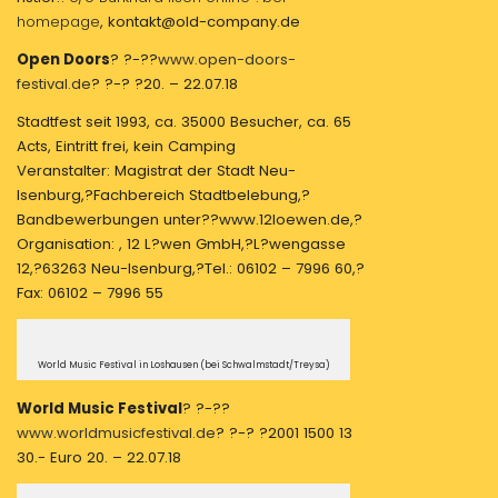
homepage
, kontakt@old-company.de
Open Doors
? ?-??
www.open-doors-
festival.de
? ?-? ?20. – 22.07.18
Stadtfest seit 1993, ca. 35000 Besucher, ca. 65
Acts, Eintritt frei, kein Camping
Veranstalter: Magistrat der Stadt Neu-
Isenburg,?Fachbereich Stadtbelebung,?
Bandbewerbungen unter??www.12loewen.de,?
Organisation: , 12 L?wen GmbH,?L?wengasse
12,?63263 Neu-Isenburg,?Tel.: 06102 – 7996 60,?
Fax: 06102 – 7996 55
World Music Festival in Loshausen (bei Schwalmstadt/Treysa)
World Music Festival
? ?-??
www.worldmusicfestival.de
? ?-? ?2001 1500 13
30.- Euro 20. – 22.07.18