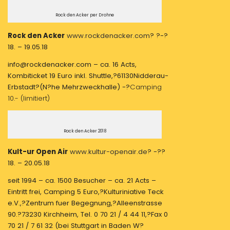
Rock den Acker per Drohne
Rock den Acker
www.rockdenacker.com
? ?-?
18. – 19.05.18
info@rockdenacker.com – ca. 16 Acts,
Kombiticket 19 Euro inkl. Shuttle,?61130Nidderau-
Erbstadt?(N?he Mehrzweckhalle) -?
Camping
10.- (limitiert)
Rock den Acker 2018
Kult-ur Open Air
www.kultur-openair.de
? -??
18. – 20.05.18
seit 1994 – ca. 1500 Besucher – ca. 21 Acts –
Eintritt frei, Camping 5 Euro,?Kulturiniative Teck
e.V.,?Zentrum fuer Begegnung,?Alleenstrasse
90.?73230 Kirchheim, Tel. 0 70 21 / 4 44 11,?Fax 0
70 21 / 7 61 32 (bei Stuttgart in Baden W?