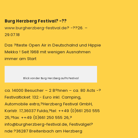
Burg Herzberg Festival? -??
www.burgherzberg-festival.de
? -??26. –
29.07.18
Das ?lteste Open Air in Deutschalnd und Hippie
Mekka ! Seit 1968 mit wenigen Ausnahmen
immer am Start
Blick von der Burg Herzberg auf?s Festival
ca. 14000 Besucher – 2 B?hnen – ca. 80 Acts -?
Festivalticket: 132.- Euro inkl. Camping,
Automobile extra,?Herzberg Festival GmbH,
Karlstr. 17,36037 Fulda,?tel: ++49 (0)661 250 555
25,?fax: ++49 (0)661 250 555 26,?
info@burgherzberg-festival.de, Festivalgel?
nde:?36287 Breitenbach am Herzberg