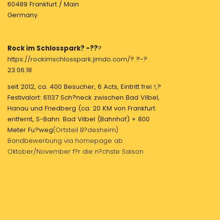
60489 Frankfurt / Main
Germany
Rock im Schlosspark? -??
?
https://rockimschlosspark.jimdo.com/
? ?-?
23.06.18
seit 2012, ca. 400 Besucher, 6 Acts, Eintritt frei !,?
Festivalort: 61137 Sch?neck zwischen Bad Vilbel,
Hanau und Friedberg (ca. 20 KM von Frankfurt
entfernt, S-Bahn: Bad Vilbel (Bahnhof) + 800
Meter Fu?weg
(Ortsteil B?desheim)
Bandbewerbung via homepage ab
Oktober/November f?r die n?chste Saison