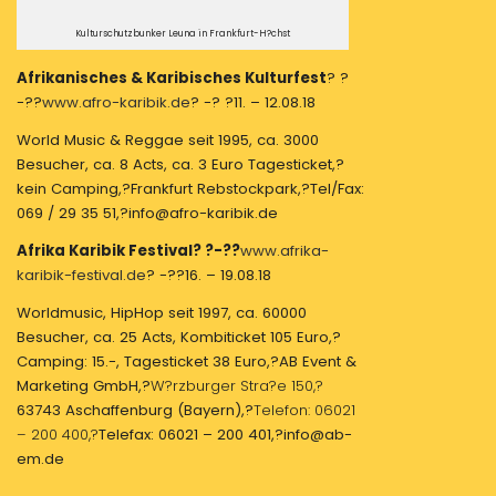
Kulturschutzbunker Leuna in Frankfurt-H?chst
Afrikanisches & Karibisches Kulturfest
? ?
-??
www.afro-karibik.de
? -? ?11. – 12.08.18
World Music & Reggae seit 1995, ca. 3000
Besucher, ca. 8 Acts, ca. 3 Euro Tagesticket,?
kein Camping,?Frankfurt Rebstockpark,?Tel/Fax:
069 / 29 35 51,?info@afro-karibik.de
Afrika Karibik Festival? ?-??
www.afrika-
karibik-festival.de
? -??16. – 19.08.18
Worldmusic, HipHop seit 1997, ca. 60000
Besucher, ca. 25 Acts, Kombiticket 105 Euro,?
Camping: 15.-, Tagesticket 38 Euro,?AB Event &
Marketing GmbH,?
W?rzburger Stra?e 150,?
63743 Aschaffenburg (Bayern),?
Telefon: 06021
– 200 400,?
Telefax: 06021 – 200 401,?info@ab-
em.de