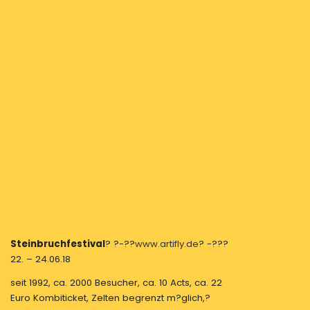
Steinbruchfestival
? ?-??
www.artifly.de
? -???
22. – 24.06.18
seit 1992, ca. 2000 Besucher, ca. 10 Acts, ca. 22
Euro Kombiticket, Zelten begrenzt m?glich,?