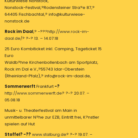
Kulturwiese Nonstock,
Nonstock-Festival,?Rodensteiner Stra?e 87,?
64405 Fischbachtal,? info@kulturwiese-
nonstock.de
Rock im Daal
,? -??
?http://www.rock-im-
daal.de
/? ?-? 13. – 14.07.18
25 Euro Kombiticket inkl. Camping, Tageticket 15
Euro
Waldb?hne Kirchenbollenbach am Sportplatz,
Rock im Dal e.V.,?55743 Idar-Oberstein
(Rheinland-Pfalz),? info@rock-im-daal.de,
Sommerwerft
Frankfurt
-?
http://www.sommerwerft.de
? ?-? 20.07. –
05.08.18
Musik- u. Theaterfestival am Main in
unmittelbarer N?he zur EZB, Eintritt frei, K?nstler
spielen auf Hut
Stoffel? -??
www.stalburg.de
? ?-? 19.07. –