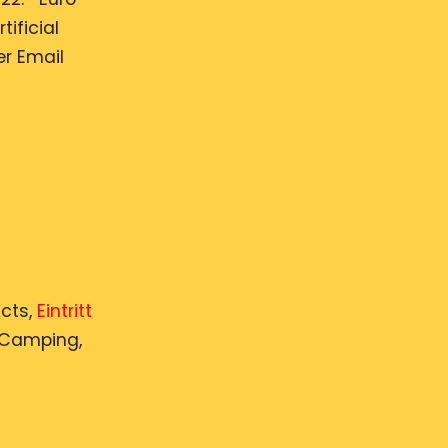
ificial
r Email
Acts,
Eintritt
n Camping,