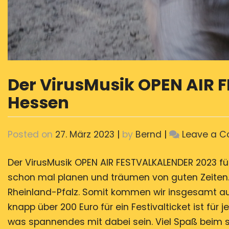
Der VirusMusik OPEN AIR 
Hessen
Posted on
27. März 2023
|
by
Bernd
|
Leave a 
Der VirusMusik OPEN AIR FESTVALKALENDER 2023 f
schon mal planen und träumen von guten Zeiten.
Rheinland-Pfalz. Somit kommen wir insgesamt auf 
knapp über 200 Euro für ein Festivalticket ist f
was spannendes mit dabei sein. Viel Spaß beim