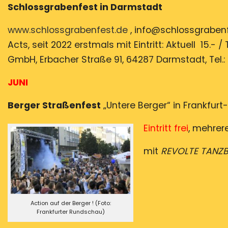
Schlossgrabenfest in Darm
www.schlossgrabenfest.de
, info@schlossgrabenfe
Acts, seit 2022 erstmals mit Eintritt: Aktuell 15.- 
GmbH, Erbacher Straße 91, 64287 Darmstadt, Tel.: 
JUNI
Berger Straßenfest
„Untere Berger“ i
Eintritt frei
, mehrer
mit
REVOLTE TANZB
Action auf der Berger ! (Foto:
Frankfurter Rundschau)