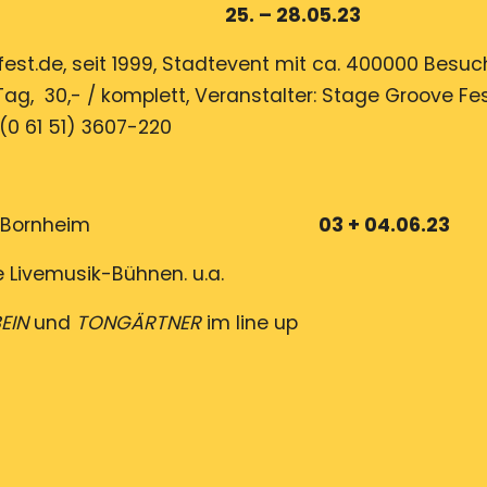
stadt 25. – 28.05.23
st.de, seit 1999, Stadtevent mit ca. 400000 Besuch
/ Tag, 30,- / komplett, Veranstalter: Stage Groove Fes
(0 61 51) 3607-220
n Frankfurt-Bornheim
03 + 04.06.23
e Livemusik-Bühnen. u.a.
EIN
und
TONGÄRTNER
im line up