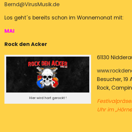
Bernd@VirusMusik.de
Los geht´s bereits schon im Wonnemonat mit:
MAI
Rock den Ack
61130 Niddera
www.rockden
Besucher, 19 
Rock, Campin
Hier wird hart gerockt !
Festivalpräse
Uhr im „Hörn