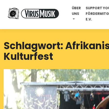
Skip
ÜBER
SUPPORT YOU
to
UNS
FÖRDERMITGL
content
E.V.
Schlagwort:
Afrikani
Kulturfest