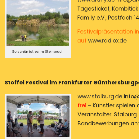
Tagesticket, Kombiticke
Family e.V., Postfach
Festivalpräsentation im 
auf
www.radiox.de
So schön ist es im Steinbruch
Stoffel Festival im Frankfurter Günt
www.stalburg.de
info@s
frei
– Künstler spielen 
Veranstalter: Stalburg 
Bandbewerbungen an: T