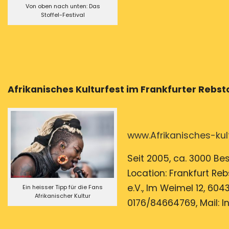
Von oben nach unten: Das
Stoffel-Festival
Afrikanisches Kulturfest im Frankfur
www.Afrikanisches-kul
Seit 2005, ca. 3000 Bes
Location: Frankfurt Reb
e.V., Im Weimel 12, 604
Ein heisser Tipp für die Fans
Afrikanischer Kultur
0176/84664769, Mail: I