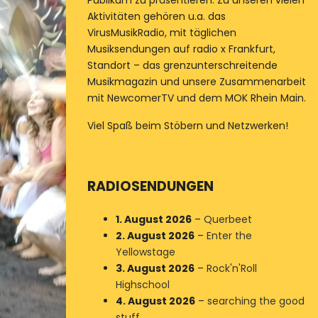
Publikum zu präsentieren. Zu unseren vielen
Aktivitäten gehören u.a. das
VirusMusikRadio, mit täglichen
Musiksendungen auf radio x Frankfurt,
Standort – das grenzunterschreitende
Musikmagazin und unsere Zusammenarbeit
mit NewcomerTV und dem MOK Rhein Main.
Viel Spaß beim Stöbern und Netzwerken!
RADIOSENDUNGEN
1. August 2026
–
Querbeet
2. August 2026
–
Enter the
Yellowstage
3. August 2026
–
Rock'n'Roll
Highschool
4. August 2026
–
searching the good
stuff