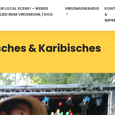
R LOCAL SCENE! – WERDE
VIRUSMUSIKRADIO
KON
IED BEIM VIRUSMUSIK / KICK
&
IMPR
sches & Karibisches