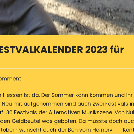
FESTVALKALENDER 2023 für
on
Comment
Der
ür Hessen ist da. Der Sommer kann kommen und ihr
VirusMusik
 Neu mit aufgenommen sind auch zwei Festivals i
OPEN
36 Festivals der Alternativen Musikszene. Von Null
AIR
ür jeden Geldbeutel was geboten. Da müsste doch au
FESTVALKALENDER
 stöbern wünscht euch der Ben vom Hörnerv Kont
2023