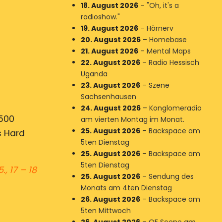
18. August 2026
–
"Oh, it's a
radioshow."
19. August 2026
–
Hörnerv
20. August 2026
–
Homebase
21. August 2026
–
Mental Maps
22. August 2026
–
Radio Hessisch
Uganda
23. August 2026
–
Szene
Sachsenhausen
24. August 2026
–
Konglomeradio
2500
am vierten Montag im Monat.
25. August 2026
–
Backspace am
s Hard
5ten Dienstag
25. August 2026
–
Backspace am
5ten Dienstag
5.,
17 – 18
25. August 2026
–
Sendung des
Monats am 4ten Dienstag
26. August 2026
–
Backspace am
5ten Mittwoch