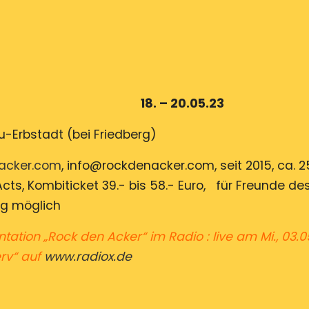
für
Hessen
er
18. – 20.05.23
u-Erbstadt (bei Friedberg)
acker.com
, info@rockdenacker.com, seit 2015, ca. 
Acts, Kombiticket 39.- bis 58.- Euro, für Freunde de
g möglich
ntation „Rock den Acker“ im R
adio : live am Mi., 03.0
erv“
auf
www.radiox.de