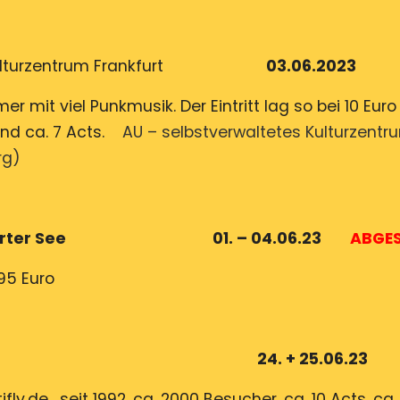
men Kulturzentrum Frankfurt
03.06.2023
er mit viel Punkmusik. Der Eintritt lag so bei 10 Eu
 und ca. 7 Acts.
AU – selbstverwaltetes Kulturzent
rg)
itz am Pforter See 01. – 04.06.23
ABGES
95 Euro
24. + 25.06.23
fly.de , seit 1992, ca. 2000 Besucher, ca. 10 Acts, ca.