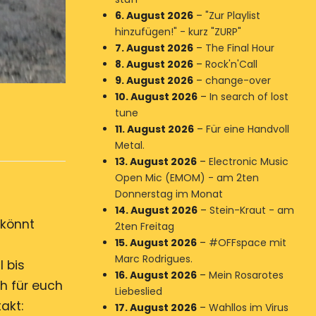
6. August 2026
–
"Zur Playlist
hinzufügen!" - kurz "ZURP"
7. August 2026
–
The Final Hour
8. August 2026
–
Rock'n'Call
9. August 2026
–
change-over
10. August 2026
–
In search of lost
tune
11. August 2026
–
Für eine Handvoll
Metal.
13. August 2026
–
Electronic Music
Open Mic (EMOM) - am 2ten
Donnerstag im Monat
14. August 2026
–
Stein-Kraut - am
 könnt
2ten Freitag
15. August 2026
–
#OFFspace mit
n
Marc Rodrigues.
 bis
16. August 2026
–
Mein Rosarotes
ch für euch
Liebeslied
akt:
17. August 2026
–
Wahllos im Virus