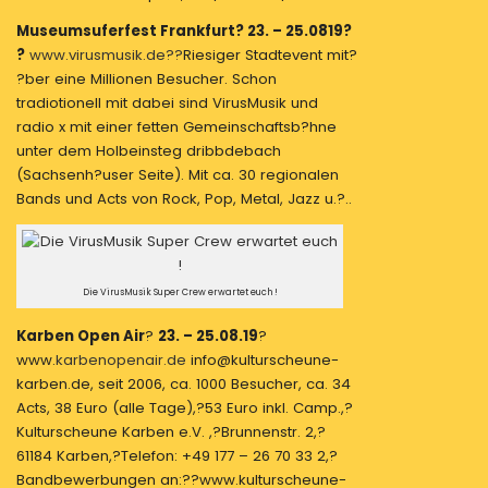
Museumsuferfest Frankfurt? 23. – 25.0819?
?
www.virusmusik.de??
Riesiger Stadtevent mit?
?ber eine Millionen Besucher. Schon
tradiotionell mit dabei sind VirusMusik und
radio x mit einer fetten Gemeinschaftsb?hne
unter dem Holbeinsteg dribbdebach
(Sachsenh?user Seite). Mit ca. 30 regionalen
Bands und Acts von Rock, Pop, Metal, Jazz u.?..
Die VirusMusik Super Crew erwartet euch !
Karben Open Air
?
23. – 25.08.19
?
www.
karbenopenair.de
info@kulturscheune-
karben.de, seit 2006, ca. 1000 Besucher, ca. 34
Acts, 38 Euro (alle Tage),?53 Euro inkl. Camp.,?
Kulturscheune Karben e.V. ,?Brunnenstr. 2,?
61184 Karben,?Telefon: +49 177 – 26 70 33 2,?
Bandbewerbungen an:??www.kulturscheune-