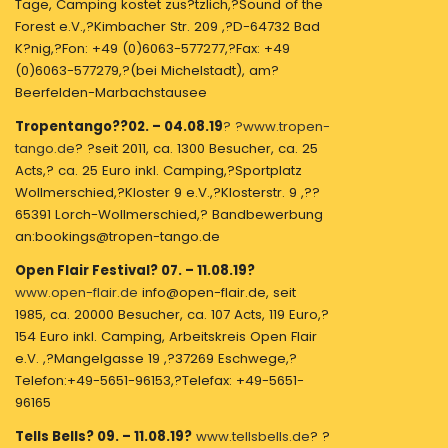
Tage, Camping kostet zus?tzlich,?Sound of the
Forest e.V.,?Kimbacher Str. 209 ,?D-64732 Bad
K?nig,?Fon: +49 (0)6063-577277,?Fax: +49
(0)6063-577279,?(bei Michelstadt), am?
Beerfelden-Marbachstausee
Tropentango??02. – 04.08.19
? ?www.tropen-
tango.de
? ?seit 2011, ca. 1300 Besucher, ca. 25
Acts,? ca. 25 Euro inkl. Camping,?Sportplatz
Wollmerschied,?Kloster 9 e.V.,?Klosterstr. 9 ,??
65391 Lorch-Wollmerschied,? Bandbewerbung
an:bookings@tropen-tango.de
Open Flair Festival? 07. – 11.08.19?
www.open-flair.de
info@open-flair.de, seit
1985, ca. 20000 Besucher, ca. 107 Acts, 119 Euro,?
154 Euro inkl. Camping, Arbeitskreis Open Flair
e.V. ,?Mangelgasse 19 ,?37269 Eschwege,?
Telefon:+49-5651-96153,?Telefax: +49-5651-
96165
Tells Bells? 09. – 11.08.19?
www.tellsbells.de
? ?