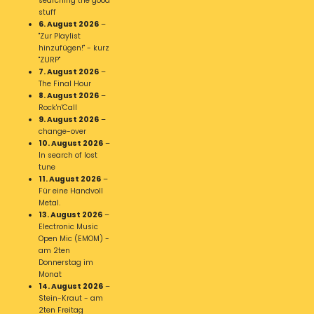
searching the good
stuff
6. August 2026
–
"Zur Playlist
hinzufügen!" - kurz
"ZURP"
7. August 2026
–
The Final Hour
8. August 2026
–
Rock'n'Call
9. August 2026
–
change-over
10. August 2026
–
In search of lost
tune
11. August 2026
–
Für eine Handvoll
Metal.
13. August 2026
–
Electronic Music
Open Mic (EMOM) -
am 2ten
Donnerstag im
Monat
14. August 2026
–
Stein-Kraut - am
2ten Freitag