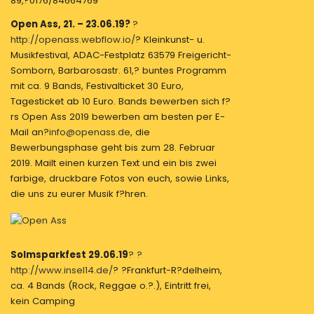
89,?0176/84664769
Open Ass, 21. – 23.06.19?
?
http://openass.webflow.io/
? Kleinkunst- u.
Musikfestival, ADAC-Festplatz 63579 Freigericht-
Somborn, Barbarosastr. 61,? buntes Programm
mit ca. 9 Bands, Festivalticket 30 Euro,
Tagesticket ab 10 Euro. Bands bewerben sich f?
rs Open Ass 2019 bewerben am besten per E-
Mail an?
info@openass.de
, die
Bewerbungsphase geht bis zum 28. Februar
2019. Mailt einen kurzen Text und ein bis zwei
farbige, druckbare Fotos von euch, sowie Links,
die uns zu eurer Musik f?hren.
Solmsparkfest 29.06.19
? ?
http://www.insel14.de/
? ?Frankfurt-R?delheim,
ca. 4 Bands (Rock, Reggae o.?.), Eintritt frei,
kein Camping