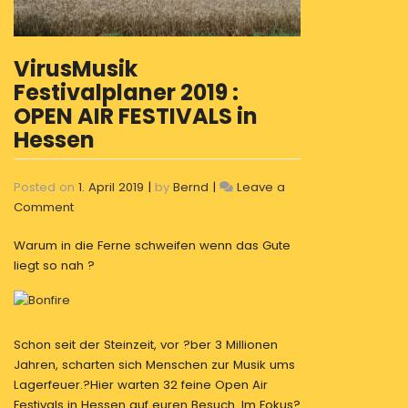
VirusMusik
Festivalplaner 2019 :
OPEN AIR FESTIVALS in
Hessen
Posted on
1. April 2019
|
by
Bernd
|
Leave a
on
Comment
VirusMusik
Warum in die Ferne schweifen wenn das Gute
Festivalplaner
liegt so nah ?
2019
:
OPEN
AIR
Schon seit der Steinzeit, vor ?ber 3 Millionen
FESTIVALS
Jahren, scharten sich Menschen zur Musik ums
in
Lagerfeuer.?Hier warten 32 feine Open Air
Hessen
Festivals in Hessen auf euren Besuch. Im Fokus?