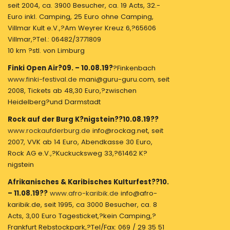
seit 2004, ca. 3900 Besucher, ca. 19 Acts, 32.-
Euro inkl. Camping, 25 Euro ohne Camping,
Villmar Kult e.V.,?Am Weyrer Kreuz 6,?65606
Villmar,?Tel.: 06482/3771809
10 km ?stl. von Limburg
Finki Open Air?09. – 10.08.19?
?Finkenbach
www.finki-festival.de
mani@guru-guru.com, seit
2008, Tickets ab 48,30 Euro,?zwischen
Heidelberg?und Darmstadt
Rock auf der Burg K?nigstein??10.08.19??
www.rockaufderburg.de
info@rockag.net, seit
2007, VVK ab 14 Euro, Abendkasse 30 Euro,
Rock AG e.V.,?Kuckucksweg 33,?61462 K?
nigstein
Afrikanisches & Karibisches Kulturfest??10.
– 11.08.19??
www.afro-karibik.de
info@afro-
karibik.de, seit 1995, ca 3000 Besucher, ca. 8
Acts, 3,00 Euro Tagesticket,?kein Camping,?
Frankfurt Rebstockpark,?Tel/Fax: 069 / 29 35 51