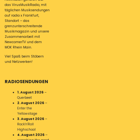
das VirusMusikRadio, mit
täglichen Musiksendungen
auf radio x Frankfurt,
Standort – das
grenzunterschreitende
Musikmagazin und unsere
Zusammenarbeit mit
NewcomerTV und dem
MOK Rhein Main.
Viel Spaß beim Stöbern
und Netzwerken!
RADIOSENDUNGEN
1. August 2026
–
Querbeet
2. August 2026
–
Enter the
Yellowstage
3. August 2026
–
Rock'n'Roll
Highschool
4. August 2026
–