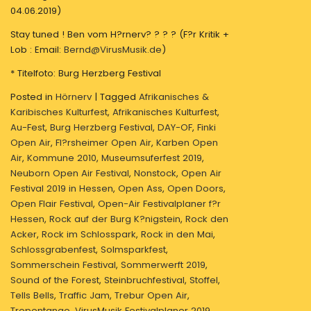
04.06.2019)
Stay tuned ! Ben vom H?rnerv? ? ? ? (F?r Kritik +
Lob : Email:
Bernd@VirusMusik.de
)
* Titelfoto: Burg Herzberg Festival
Posted in
Hörnerv
|
Tagged
Afrikanisches &
Karibisches Kulturfest
,
Afrikanisches Kulturfest
,
Au-Fest
,
Burg Herzberg Festival
,
DAY-OF
,
Finki
Open Air
,
Fl?rsheimer Open Air
,
Karben Open
Air
,
Kommune 2010
,
Museumsuferfest 2019
,
Neuborn Open Air Festival
,
Nonstock
,
Open Air
Festival 2019 in Hessen
,
Open Ass
,
Open Doors
,
Open Flair Festival
,
Open-Air Festivalplaner f?r
Hessen
,
Rock auf der Burg K?nigstein
,
Rock den
Acker
,
Rock im Schlosspark
,
Rock in den Mai
,
Schlossgrabenfest
,
Solmsparkfest
,
Sommerschein Festival
,
Sommerwerft 2019
,
Sound of the Forest
,
Steinbruchfestival
,
Stoffel
,
Tells Bells
,
Traffic Jam
,
Trebur Open Air
,
Tropentango
,
VirusMusik Festivalplaner 2019
,