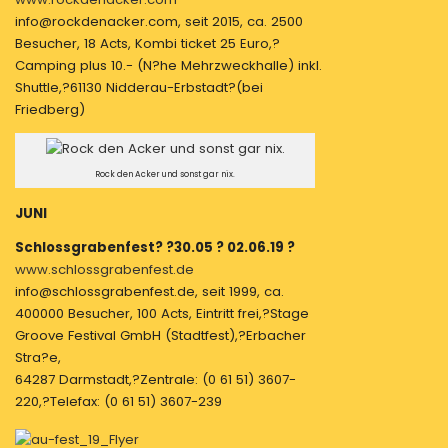
info@rockdenacker.com, seit 2015, ca. 2500
Besucher, 18 Acts, Kombi ticket 25 Euro,?
Camping plus 10.- (N?he Mehrzweckhalle) inkl.
Shuttle,?61130 Nidderau-Erbstadt?(bei
Friedberg)
Rock den Acker und sonst gar nix.
JUNI
Schlossgrabenfest? ?30.05 ? 02.06.19 ?
www.schlossgrabenfest.de
info@schlossgrabenfest.de, seit 1999, ca.
400000 Besucher, 100 Acts, Eintritt frei,?Stage
Groove Festival GmbH (Stadtfest),?Erbacher
Stra?e,
64287 Darmstadt,?Zentrale: (0 61 51) 3607-
220,?Telefax: (0 61 51) 3607-239