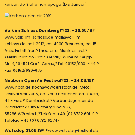
karben.de Siehe homepage (bis Januar)
Volk im Schloss Dornberg??23. – 25.08.19?
www.volk-im-schloss.de
mail@voll-im-
schloss.de, seit 2012, ca. 4000 Besucher, ca. 15
Acts, Eintritt frei ,?Theater u. Musikfestival,?
Kreiskulturb?ro Gro?-Gerau,?Wilhelm-Seipp-
Str. 4,?64521 Gro?-Gerau,?Tel: 06152/989-444,?
Fax: 06152/989-675
Neuborn Open Air Festival?23. – 24.08.19?
www.noaf.de
noaf@vgwoerrstadt.de, Metal
Festival seit 2005, ca. 2500 Besucher, ca. 7 Acts,
49.- Euro? Kombiticket,?Verbandsgemeinde
W?rrstadt,?Zum R?mergrund 2-6,
55286 W?rrstadt,?Telefon: +49 (0) 6732 601-0,?
Telefax: +49 (0) 6732 62747
Wutzdog
31.08.19
? ?
www.wutzdog-festival.de