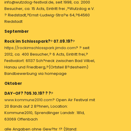
info@wutzdog-festival.de, seit 1998, ca. 2000
Besucher, ca. 15 Acts, Eintritt frei ,?Wutzdog e.V.
? Riedstadt,?Ernst-Ludwig-Stra?e 64,?64560
Riedstadt
September
Rock im Schlosspark?
?
07.09.19?
?
https://rockimschlosspark.jimdo.com
? ? seit
2012, ca. 400 Besucher,? 6 Acts, Eintritt frei,?
Festivalort: 61137 Sch?neck zwischen Bad Vilbel,
Hanau und Friedberg,?(Ortsteil B?desheim)
Bandbewerbung via homepage
Oktober
DAY-OF? ?05.10.19? ? ?
?
www.kommune2010.com
? Open Air Festival mit
20 Bands auf 2 B?hnen, Location:
Kommune2010, Sprendlinger Landstr. 181d,
63069 Offenbach
alle Angaben ohne Gew?hr !? (Stand: