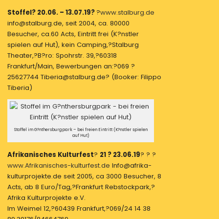
Stoffel? 20.06. – 13.07.19?
?
www.stalburg.de
info@stalburg.de, seit 2004, ca. 80000
Besucher, ca.60 Acts, Eintritt frei (K?nstler
spielen auf Hut), kein Camping,?Stalburg
Theater,?B?ro: Spohrstr. 39,?60318
Frankfurt/Main, Bewerbungen an:?069 ?
25627744 Tiberia@stalburg.de? (Booker: Filippo
Tiberia)
Stoffel im G?nthersburgpark – bei freien Eintritt (K?nstler spielen
auf Hut)
Afrikanisches Kulturfest
?
21 ? 23.06.19
? ? ?
www.Afrikanisches-kulturfest.de
Info@afrika-
kulturprojekte.de seit 2005, ca 3000 Besucher, 8
Acts, ab 8 Euro/Tag,?Frankfurt Rebstockpark,?
Afrika Kulturprojekte e.V.
Im Weimel 12,?60439 Frankfurt,?069/24 14 38