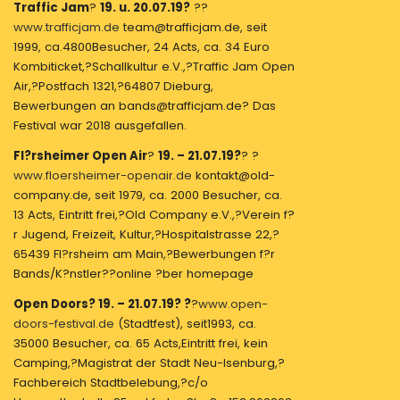
Traffic Jam
?
19. u. 20.07.19?
??
www.trafficjam.de
team@trafficjam.de, seit
1999, ca.4800Besucher, 24 Acts, ca. 34 Euro
Kombiticket,?Schallkultur e.V.,?Traffic Jam Open
Air,?Postfach 1321,?64807 Dieburg,
Bewerbungen an bands@trafficjam.de? Das
Festival war 2018 ausgefallen.
Fl?rsheimer Open Air
?
19. – 21.07.19?
? ?
www.floersheimer-openair.de
kontakt@old-
company.de, seit 1979, ca. 2000 Besucher, ca.
13 Acts, Eintritt frei,?Old Company e.V.,?Verein f?
r Jugend, Freizeit, Kultur,?Hospitalstrasse 22,?
65439 Fl?rsheim am Main,?Bewerbungen f?r
Bands/K?nstler??online ?ber homepage
Open Doors? 19. – 21.07.19? ?
?
www.open-
doors-festival.de
(Stadtfest), seit1993, ca.
35000 Besucher, ca. 65 Acts,Eintritt frei, kein
Camping,?Magistrat der Stadt Neu-Isenburg,?
Fachbereich Stadtbelebung,?c/o