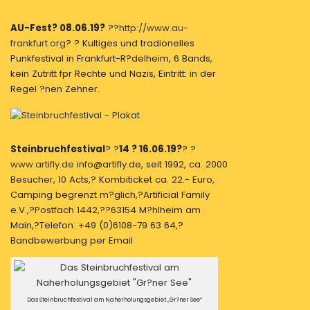
AU-Fest? 08.06.19?
??
http://www.au-
frankfurt.org
? ? Kultiges und tradionelles
Punkfestival in Frankfurt-R?delheim, 6 Bands,
kein Zutritt fpr Rechte und Nazis, Eintritt: in der
Regel ?nen Zehner.
Steinbruchfestival
? ?
14 ? 16.06.19?
?
?
www.artifly.de
info@artifly.de, seit 1992, ca. 2000
Besucher, 10 Acts,? Kombiticket ca. 22.- Euro,
Camping begrenzt m?glich,?Artificial Family
e.V.,?Postfach 1442,??63154 M?hlheim am
Main,?Telefon: +49 (0)6108-79 63 64,?
Bandbewerbung per Email
Das Steinbruchfestival am Naherholungsgebiet „Gr?ner See“