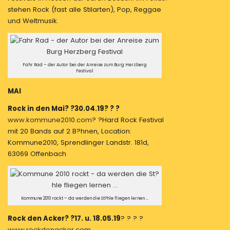
stehen Rock (fast alle Stilarten), Pop, Reggae
und Weltmusik.
Fahr Rad – der Autor bei der Anreise zum Burg Herzberg
Festival
MAI
Rock in den Mai? ?30.04.19? ? ?
www.kommune2010.com
? ?Hard Rock Festival
mit 20 Bands auf 2 B?hnen, Location:
Kommune2010, Sprendlinger Landstr. 181d,
63069 Offenbach
Kommune 2010 rockt – da werden die St?hle fliegen lernen …
Rock den Acker? ?17. u. 18.05.19
? ? ? ?
www.rockdenacker.com