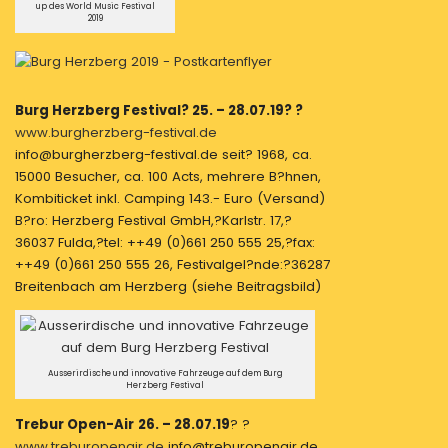
up des World Music Festival
2019
Burg Herzberg Festival? 25. – 28.07.19? ?
www.burgherzberg-festival.de
info@burgherzberg-festival.de seit? 1968, ca.
15000 Besucher, ca. 100 Acts, mehrere B?hnen,
Kombiticket inkl. Camping 143.- Euro (Versand)
B?ro: Herzberg Festival GmbH,?Karlstr. 17,?
36037 Fulda,?tel: ++49 (0)661 250 555 25,?fax:
++49 (0)661 250 555 26, Festivalgel?nde:?36287
Breitenbach am Herzberg (siehe Beitragsbild)
Ausserirdische und innovative Fahrzeuge auf dem Burg
Herzberg Festival
Trebur Open-Air
26. – 28.07.19
? ?
www.treburopenair.de
info@treburopenair.de,