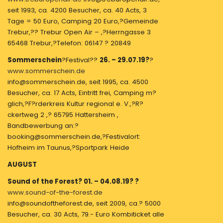
seit 1993, ca. 4200 Besucher, ca. 40 Acts, 3
Tage = 50 Euro, Camping 20 Euro,?Gemeinde
Trebur,?? Trebur Open Air – ,?Herrngasse 3
65468 Trebur,?Telefon: 06147 ? 20849
Sommerschein
?Festival??
26. – 29.07.19?
?
www.sommerschein.de
info@sommerschein.de, seit 1995, ca. 4500
Besucher, ca. 17 Acts, Eintritt frei, Camping m?
glich,?F?rderkreis Kultur regional e. V.,?R?
ckertweg 2 ,? 65795 Hattersheim ,
Bandbewerbung an:?
booking@sommerschein.de,?Festivalort:
Hofheim im Taunus,?Sportpark Heide
AUGUST
Sound of the Forest? 01. – 04.08.19? ?
www.sound-of-the-forest.de
info@soundoftheforest.de, seit 2009, ca.? 5000
Besucher, ca. 30 Acts, 79.- Euro Kombiticket alle