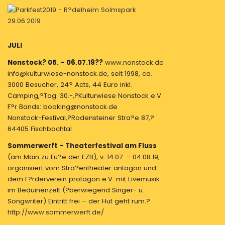
JULI
Nonstock? 05. – 06.07.19??
www.nonstock.de
info@kulturwiese-nonstock.de, seit 1998, ca.
3000 Besucher, 24? Acts, 44 Euro inkl.
Camping,?Tag: 30.-,?Kulturwiese Nonstock e.V.
F?r Bands: booking@nonstock.de
Nonstock-Festival,?Rodensteiner Stra?e 87,?
64405 Fischbachtal
Sommerwerft – Theaterfestival am Fluss
(am Main zu Fu?e der EZB), v. 14.07. – 04.08.19,
organisiert vom Stra?entheater antagon und
dem F?rderverein protagon e.V. mit Livemusik
im Beduinenzelt (?berwiegend Singer- u.
Songwriter) Eintritt frei – der Hut geht rum.?
http://www.sommerwerft.de/