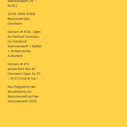
Rebstockpark (14. –
16.08.)
29.08. OPEN STAGE:
Backstreet Bar,
Ginnheim
Hörnerv # 470a : Open
Air Festival Vorschau
für Frankfurt :
Sommerwerft + Stoffel
+ Afrikanisches
Kulturfest
Hörnerv # 470
präsentiert das 49.
Flörsheim Open Air (17.
– 19.07.) Eintritt frei !
Das Programm der
Musikbühne, im
Beduinenzelt auf der
Sommerwerft 2026.