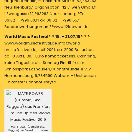
Hugenottenhalle,?Frankfurter Stra?e 152,?63263
Neu-Isenburg,?Organisation:?12 L?wen GmbH,?
L?wengasse 12,?63263 Neu-Isenburg,?Tel.:
06102 – 7996 60,?Fax: 06102 – 7996 55,?
Bandbewerbungen an:??
www.12loewen.de
World Music Festival
? ?
19. – 21.07.19
? ? ?
www.worldmusicfestival.de
info@world-
music.festival.de, seit 2001, ca. 2000 Besucher,
ca. 13 Acts, 30.- Euro Kombiticket inkl. Camping,
keine Tagestickets, Sonntag Eintritt frei,im
Schlosspark Loshausen,?Klangfreunde e.V.,?
Hermannsburg 6,?34590 Wabern – Unshausen
– n?chster Bahnhof Treysa
MATE POWER (Cumbia, Ska,
Reggae) aus Frankfurt – im line