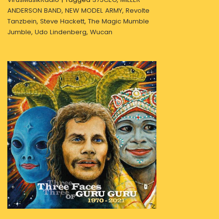
ANDERSON BAND
,
NEW MODEL ARMY
,
Revolte
Tanzbein
,
Steve Hackett
,
The Magic Mumble
Jumble
,
Udo Lindenberg
,
Wucan