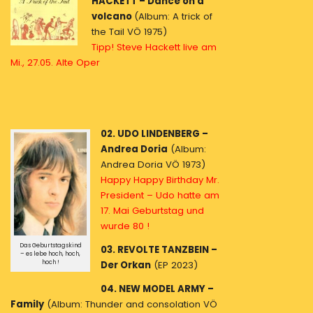
HACKETT – Dance on a
volcano
(Album: A trick of
the Tail VÖ 1975)
Tipp! Steve Hackett live am
Mi., 27.05. Alte Oper
02. UDO LINDENBERG –
Andrea Doria
(Album:
Andrea Doria VÖ 1973)
Happy Happy Birthday Mr.
President – Udo hatte am
17. Mai Geburtstag und
wurde 80 !
Das Geburtstagskind
03. REVOLTE TANZBEIN –
– es lebe hoch, hoch,
hoch !
Der Orkan
(EP 2023)
04. NEW MODEL ARMY –
Family
(Album: Thunder and consolation VÖ