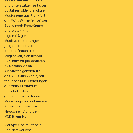
Musiker/innen-Initiative
und unterstützen seit über
30 Jahren aktiv die lokale
Musikszene aus Frankfurt
am Main. Wir helfen bei der
Suche nach Proberäume
und bieten mit
regelmäßigen
Musikveranstaltungen
jungen Bands und
Künstler/innen die
Möglichkeit, sich live vor
Publikum zu präsentieren.
Zu unseren vielen
Aktivitäten gehören u.a.
das VirusMusikRadio, mit
täglichen Musiksendungen
auf radio x Frankfurt,
Standort – das
grenzunterschreitende
Musikmagazin und unsere
Zusammenarbeit mit
NewcomerTV und dem
MOK Rhein Main.
Viel Spaß beim Stöbern
und Netzwerken!