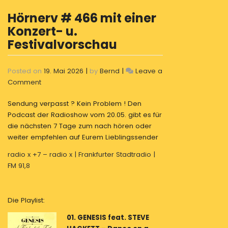
Hörnerv # 466 mit einer
Konzert- u.
Festivalvorschau
Posted on
19. Mai 2026
|
by
Bernd
|
Leave a
on
Comment
Hörnerv
Sendung verpasst ? Kein Problem ! Den
#
Podcast der Radioshow vom 20.05. gibt es für
466
die nächsten 7 Tage zum nach hören oder
mit
weiter empfehlen auf Eurem Lieblingssender
einer
Konzert-
radio x +7 – radio x | Frankfurter Stadtradio |
u.
FM 91,8
Festivalvorschau
Die Playlist:
01. GENESIS feat. STEVE