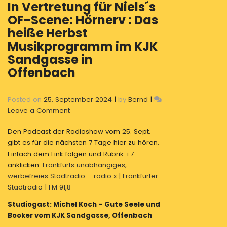
In Vertretung für Niels´s
OF-Scene: Hörnerv : Das
heiße Herbst
Musikprogramm im KJK
Sandgasse in
Offenbach
Posted on
25. September 2024
|
by
Bernd
|
on
Leave a Comment
In
Den Podcast der Radioshow vom 25. Sept.
Vertretung
gibt es für die nächsten 7 Tage hier zu hören.
für
Einfach dem Link folgen und Rubrik +7
Niels
anklicken.
Frankfurts unabhängiges,
´s
werbefreies Stadtradio – radio x | Frankfurter
OF-
Stadtradio | FM 91,8
Scene:
Hörnerv
Studiogast: Michel Koch – Gute Seele und
:
Booker vom KJK Sandgasse, Offenbach
Das