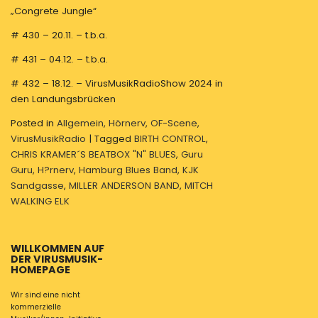
„Congrete Jungle“
# 430 – 20.11. – t.b.a.
# 431 – 04.12. – t.b.a.
# 432 – 18.12. – VirusMusikRadioShow 2024 in
den Landungsbrücken
Posted in
Allgemein
,
Hörnerv
,
OF-Scene
,
VirusMusikRadio
|
Tagged
BIRTH CONTROL
,
CHRIS KRAMER´S BEATBOX "N" BLUES
,
Guru
Guru
,
H?rnerv
,
Hamburg Blues Band
,
KJK
Sandgasse
,
MILLER ANDERSON BAND
,
MITCH
WALKING ELK
WILLKOMMEN AUF
DER VIRUSMUSIK-
HOMEPAGE
Wir sind eine nicht
kommerzielle