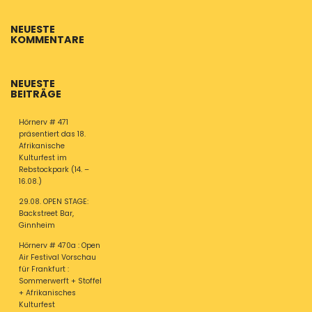
NEUESTE
KOMMENTARE
NEUESTE
BEITRÄGE
Hörnerv # 471
präsentiert das 18.
Afrikanische
Kulturfest im
Rebstockpark (14. –
16.08.)
29.08. OPEN STAGE:
Backstreet Bar,
Ginnheim
Hörnerv # 470a : Open
Air Festival Vorschau
für Frankfurt :
Sommerwerft + Stoffel
+ Afrikanisches
Kulturfest