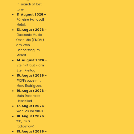
In search of lost
tune
11. August 2026
–
Für eine Handvoll
Metal.
13. August 2026
–
Electronic Music
Open Mic (EMOM) -
am 2ten
Donnerstag im
Monat
14. August 2026
–
Stein-Kraut - am
2ten Freitag
15. August 2026
–
#OFFspace mit
Marc Rodrigues.
16. August 2026
–
Mein Rosarotes
Liebeslied
17. August 2026
–
Wahllos im Virus
18. August 2026
–
"Oh, it's a
radioshow."
19. August 2026
–