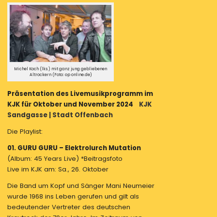
heiße
Herbst
Musikprogramm
im
KJK
Sandgasse
in
Michel Koch (lks.) mit ganz jung gebliebenen
Altrockern (Foto: op online.de)
Offenbach
Präsentation des Livemusikprogramm im
KJK für Oktober und November 2024
KJK
Sandgasse | Stadt Offenbach
Die Playlist:
01. GURU GURU – Elektrolurch Mutation
(Album: 45 Years Live) *Beitragsfoto
Live im KJK am: Sa., 26. Oktober
Die Band um Kopf und Sänger Mani Neumeier
wurde 1968 ins Leben gerufen und gilt als
bedeutender Vertreter des deutschen