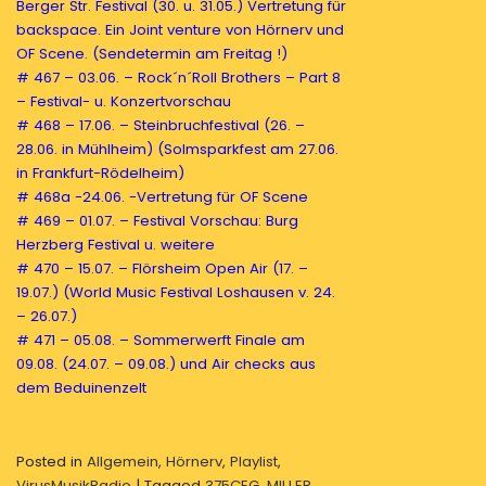
Berger Str. Festival (30. u. 31.05.)
Vertretung für
backspace. Ein Joint venture von Hörnerv und
OF Scene. (Sendetermin am Freitag !)
# 467 – 03.06. – Rock´n´Roll Brothers – Part 8
– Festival- u. Konzertvorschau
# 468 – 17.06. – Steinbruchfestival (26. –
28.06. in Mühlheim)
(Solmsparkfest am 27.06.
in Frankfurt-Rödelheim)
# 468a -24.06. -Vertretung für OF Scene
# 469 – 01.07. – Festival Vorschau: Burg
Herzberg Festival u. weitere
# 470 – 15.07. – Flörsheim Open Air (17. –
19.07.)
(World Music Festival Loshausen v. 24.
– 26.07.)
# 471 – 05.08. – Sommerwerft Finale am
09.08. (24.07. – 09.08.)
und Air checks aus
dem Beduinenzelt
Posted in
Allgemein
,
Hörnerv
,
Playlist
,
VirusMusikRadio
|
Tagged
375CEG
,
MILLER