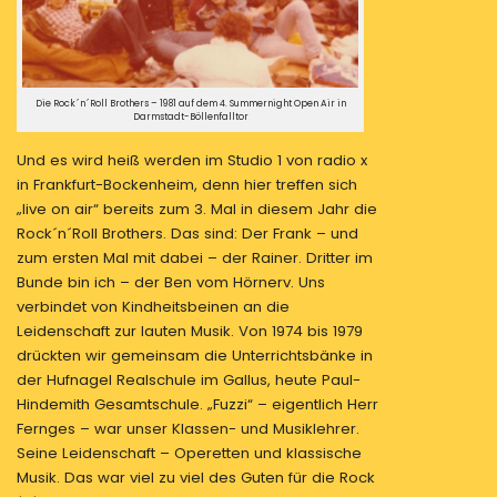
Die Rock´n´Roll Brothers – 1981 auf dem 4. Summernight Open Air in
Darmstadt-Böllenfalltor
Und es wird heiß werden im Studio 1 von radio x
in Frankfurt-Bockenheim, denn hier treffen sich
„live on air“ bereits zum 3. Mal in diesem Jahr die
Rock´n´Roll Brothers. Das sind: Der Frank – und
zum ersten Mal mit dabei – der Rainer. Dritter im
Bunde bin ich – der Ben vom Hörnerv. Uns
verbindet von Kindheitsbeinen an die
Leidenschaft zur lauten Musik. Von 1974 bis 1979
drückten wir gemeinsam die Unterrichtsbänke in
der Hufnagel Realschule im Gallus, heute Paul-
Hindemith Gesamtschule. „Fuzzi“ – eigentlich Herr
Fernges – war unser Klassen- und Musiklehrer.
Seine Leidenschaft – Operetten und klassische
Musik. Das war viel zu viel des Guten für die Rock