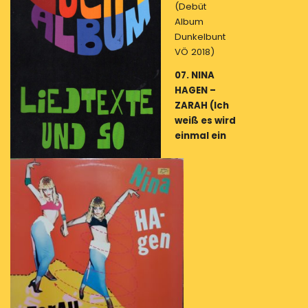
(Debüt
Album
Dunkelbunt
VÖ 2018)
07. NINA
HAGEN –
ZARAH (Ich
weiß es wird
einmal ein