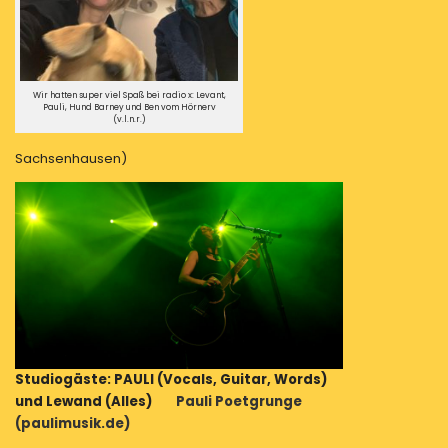
Wir hatten super viel Spaß bei radio x: Levant,
Pauli, Hund Barney und Ben vom Hörnerv
(v.l.n.r.)
Sachsenhausen)
Studiogäste: PAULI (Vocals, Guitar, Words)
und Lewand (Alles)
Pauli Poetgrunge
(paulimusik.de)