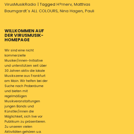
VirusMusikRadio
|
Tagged
H?rnerv
,
Matthias
Baumgardt´s ALL COLOURS
,
Nina Hagen
,
Pauli
WILLKOMMEN AUF
DER VIRUSMUSIK-
HOMEPAGE
Wir sind eine nicht
kommerzielle
Musiker/innen-Initiative
und unterstützen seit über
30 Jahren aktiv die lokale
Musikszene aus Frankfurt
am Main. Wir helfen bei der
Suche nach Proberäume
und bieten mit
regelmäßigen
Musikveranstaltungen
jungen Bands und
Künstler/innen die
Möglichkeit, sich live vor
Publikum zu präsentieren.
Zu unseren vielen
Aktivitäten gehören u.a.