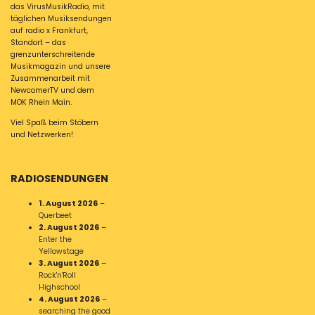
das VirusMusikRadio, mit
täglichen Musiksendungen
auf radio x Frankfurt,
Standort – das
grenzunterschreitende
Musikmagazin und unsere
Zusammenarbeit mit
NewcomerTV und dem
MOK Rhein Main.
Viel Spaß beim Stöbern
und Netzwerken!
RADIOSENDUNGEN
1. August 2026
–
Querbeet
2. August 2026
–
Enter the
Yellowstage
3. August 2026
–
Rock'n'Roll
Highschool
4. August 2026
–
searching the good