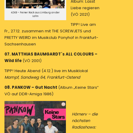
Album: Lasst
Liebe regieren
4ZKB – Feiner Rock aus Limburg an der
(VÖ 2021)
Lahn
TIPP! Live am
Fr., 27.12. zusammen mit THE SCREWJETS und
PRETTY WEIRD im Musikclub Ponyhof in Frankfurt-
Sachsenhausen
07. MATTHIAS BAUMGARDT´s ALL COLOURS –
Wild life
(VÖ 2001)
TIPP! Heute Abend (4.12.) live im Musiklokal
Mampf, Sandweg 64, Frankfurt-Ostend
08. PANKOW – Gut Nacht
(Album „Keine Stars“
VÖ auf DDR-Amiga 1986)
Hörnerv – die
nächsten
Radioshows: