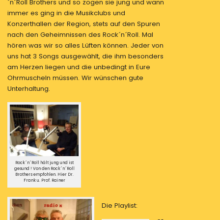
´n´Roll Brothers und so zogen sie jung und wann
immer es ging in die Musikclubs und
Konzerthallen der Region, stets auf den Spuren
nach den Geheimnissen des Rock´n´Roll. Mal
hören was wir so alles Lüften können. Jeder von
uns hat 3 Songs ausgewählt, die ihm besonders
am Herzen liegen und die unbedingt in Eure
Ohrmuscheln müssen. Wir wünschen gute
Unterhaltung.
Rock´n´Roll hält jung und ist
gesund ! Von den Rock´n´Roll
Brothers empfohlen. Hier Dr.
Frank u. Prof. Rainer
Die Playlist: