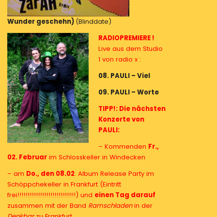
Wunder geschehn)
(Blinddate)
RADIOPREMIERE !
Live aus dem Studio
1 von radio x :
08. PAULI – Viel
09. PAULI – Worte
TIPP!: Die nächsten
Konzerte von
PAULI:
– Kommenden
Fr.,
02. Februar
im Schlosskeller in Windecken
– am
Do., den 08.02
. Album Release Party im
Schöppchekeller in Frankfurt (Eintritt
frei!!!!!!!!!!!!!!!!!!!!!!!!!!!!!!)
und
einen Tag darauf
zusammen mit der Band
Ramschladen
in der
Denkbar
zu Frankfurt.