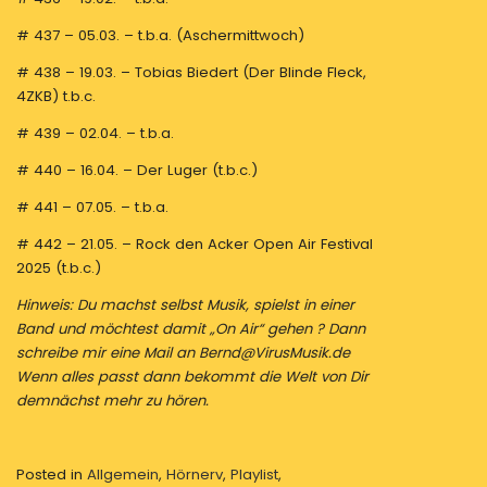
# 437 – 05.03. – t.b.a. (Aschermittwoch)
# 438 – 19.03. – Tobias Biedert (Der Blinde Fleck,
4ZKB) t.b.c.
# 439 – 02.04. – t.b.a.
# 440 – 16.04. – Der Luger (t.b.c.)
# 441 – 07.05. – t.b.a.
# 442 – 21.05. – Rock den Acker Open Air Festival
2025 (t.b.c.)
Hinweis: Du machst selbst Musik, spielst in einer
Band und möchtest damit „On Air“ gehen ? Dann
schreibe mir eine Mail an Bernd@VirusMusik.de
Wenn alles passt dann bekommt die Welt von Dir
demnächst mehr zu hören.
Posted in
Allgemein
,
Hörnerv
,
Playlist
,