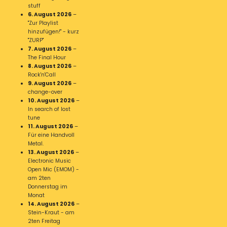
stuff
6. August 2026
–
"Zur Playlist
hinzufügen!" - kurz
"ZURP"
7. August 2026
–
The Final Hour
8. August 2026
–
Rock'n'Call
9. August 2026
–
change-over
10. August 2026
–
In search of lost
tune
11. August 2026
–
Für eine Handvoll
Metal.
13. August 2026
–
Electronic Music
Open Mic (EMOM) -
am 2ten
Donnerstag im
Monat
14. August 2026
–
Stein-Kraut - am
2ten Freitag