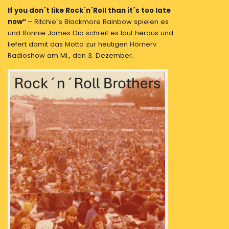
Rock
If you don´t like Rock´n´Roll than it´s too late
´n
now“
– Ritchie´s Blackmore Rainbow spielen es
´Roll
und Ronnie James Dio schreit es laut heraus und
Brothers
liefert damit das Motto zur heutigen Hörnerv
–
Radioshow am Mi., den 3. Dezember.
Part
3
–
Es
wird
heiss
!