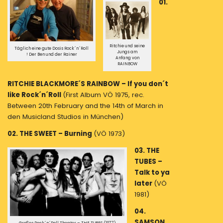
01.
Ritchie und seine
Täglich eine gute Dosis Rock´n´Roll
Jungs am
! Der Ben und der Rainer
Anfang von
RAINBOW
RITCHIE BLACKMORE´S RAINBOW – If you don´t
like Rock´n´Roll
(First Album VÖ 1975, rec.
Between 20th February and the 14th of March in
den Musicland Studios in München)
02. THE SWEET – Burning
(VÖ 1973)
03. THE
TUBES –
Talk to ya
later
(VÖ
1981)
04.
SAMSON
Großes Rock´n´Roll Theater – THE TUBES (1977)