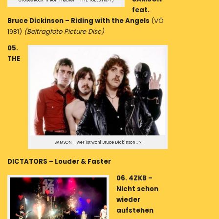
feat.
Bruce Dickinson – Riding with the Angels
(VÖ
1981)
(Beitragfoto Picture Disc)
05.
THE
SAMSON – wer ist wohl Bruce Dickinson … ?
DICTATORS – Louder & Faster
06. 4ZKB –
Nicht schon
wieder
aufstehen