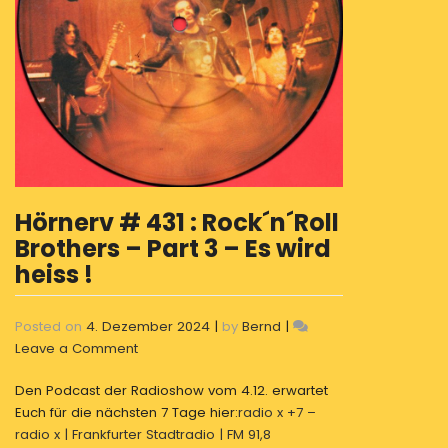
Hörnerv # 431 : Rock´n´Roll
Brothers – Part 3 – Es wird
heiss !
Posted on
4. Dezember 2024
|
by
Bernd
|
on
Leave a Comment
Hörnerv
Den Podcast der Radioshow vom 4.12. erwartet
#
Euch für die nächsten 7 Tage hier:
radio x +7 –
431
radio x | Frankfurter Stadtradio | FM 91,8
: