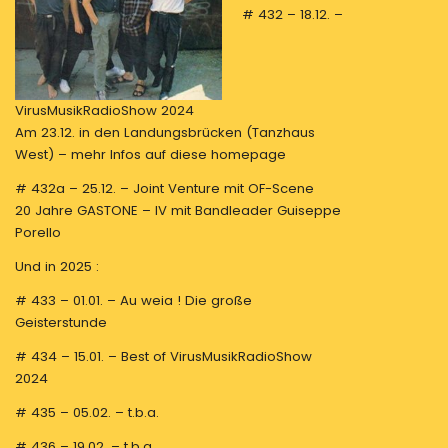
# 432 – 18.12. –
VirusMusikRadioShow 2024
Am 23.12. in den Landungsbrücken (Tanzhaus
West) – mehr Infos auf diese homepage
# 432a – 25.12. – Joint Venture mit OF-Scene
20 Jahre GASTONE – IV mit Bandleader Guiseppe
Porello
Und in 2025 :
# 433 – 01.01. – Au weia ! Die große
Geisterstunde
# 434 – 15.01. – Best of VirusMusikRadioShow
2024
# 435 – 05.02. – t.b.a.
# 436 – 19.02. – t.b.a.