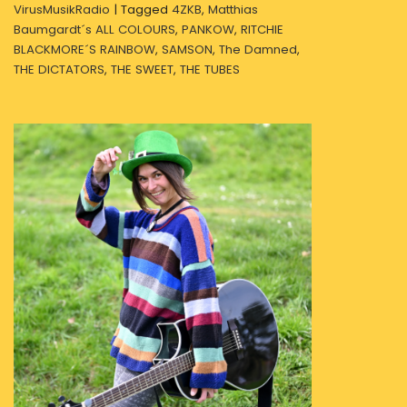
VirusMusikRadio
|
Tagged
4ZKB
,
Matthias
Baumgardt´s ALL COLOURS
,
PANKOW
,
RITCHIE
BLACKMORE´S RAINBOW
,
SAMSON
,
The Damned
,
THE DICTATORS
,
THE SWEET
,
THE TUBES