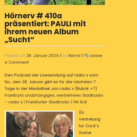
Hörnerv # 410a
präsentiert: PAULI mit
ihrem neuen Album
„Sucht“
Posted on
28. Januar 2024
|
by
Bernd
|
Leave
on
a Comment
Hörnerv
Den Podcast der Livesendung auf radio x vom
#
So., den 28. Januar gibt es für die nächsten 7
410a
Tage in der Mediathek von radio x (Rubrik +7):
präsentiert:
Frankfurts unabhängiges, werbefreies Stadtradio
PAULI
– radio x | Frankfurter Stadtradio | FM 91,8
mit
ihrem
(In
neuen
Vertretung
Album
für Cord´s
„Sucht“
Szene