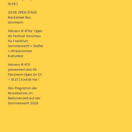
16.08.)
29.08. OPEN STAGE:
Backstreet Bar,
Ginnheim
Hörnerv # 470a : Open
Air Festival Vorschau
für Frankfurt :
Sommerwerft + Stoffel
+ Afrikanisches
Kulturfest
Hörnerv # 470
präsentiert das 49.
Flörsheim Open Air (17.
– 19.07.) Eintritt frei !
Das Programm der
Musikbühne, im
Beduinenzelt auf der
Sommerwerft 2026.