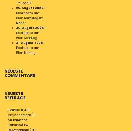
TroubadiX
29. August 2026
–
Backspace am
5ten Samstag im
Monat.
30. August 2026
–
Backspace am
5ten Sonntag
31. August 2026
–
Backspace am
5ten Montag
NEUESTE
KOMMENTARE
NEUESTE
BEITRÄGE
Hörnerv # 471
präsentiert das 18.
Afrikanische
Kulturfest im
Rebstockpark (14. –