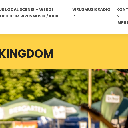
R LOCAL SCENE! – WERDE
VIRUSMUSIKRADIO
KON
IED BEIM VIRUSMUSIK / KICK
&
IMPR
 KINGDOM