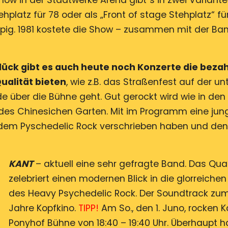
Show in der Stadtwerke Arena gibt´s in zwei Variante
hplatz für 78 oder als „Front of stage Stehplatz“ für
ig. 1981 kostete die Show – zusammen mit der Ba
 gibt es auch heute noch Konzerte die bezah
ualität bieten
, wie z.B. das Straßenfest auf der un
über die Bühne geht. Gut gerockt wird wie in den
des Chinesichen Garten. Mit im Programm eine jun
dem Pyschedelic Rock verschrieben haben und den
KANT
– aktuell eine sehr gefragte Band. Das Qua
zelebriert einen modernen Blick in die glorreichen
des Heavy Psychedelic Rock. Der Soundtrack zu
Jahre Kopfkino.
TIPP!
Am So., den 1. Juno, rocken K
Ponyhof Bühne von 18:40 – 19:40 Uhr. Überhaupt h