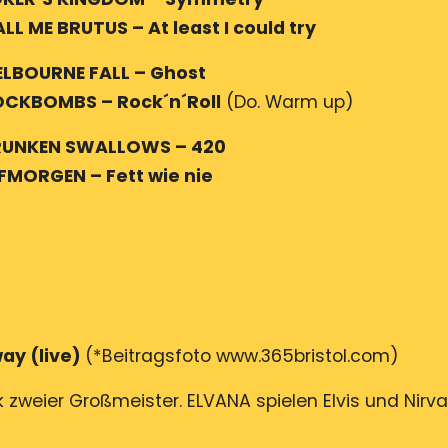
ALL ME BRUTUS – At least I could try
ELBOURNE FALL – Ghost
OCKBOMBS – Rock´n´Roll
(Do. Warm up)
DRUNKEN SWALLOWS – 420
LFMORGEN – Fett wie nie
way (live)
(*Beitragsfoto www.365bristol.com)
 zweier Großmeister. ELVANA spielen Elvis und Nirv