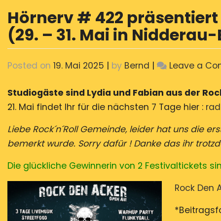
Hörnerv # 422 präsentier
(29. – 31. Mai in Nidderau
Posted on
19. Mai 2025
|
by
Bernd
|
Leave a C
Studiogäste sind Lydia und Fabian aus der Ro
21. Mai findet Ihr für die nächsten 7 Tage hier :
rad
Liebe Rock´n´Roll Gemeinde, leider hat uns die er
bemerkt wurde. Sorry dafür ! Danke das ihr trot
Die glückliche Gewinnerin von 2 Festivaltickets s
Rock Den A
*Beitragsf