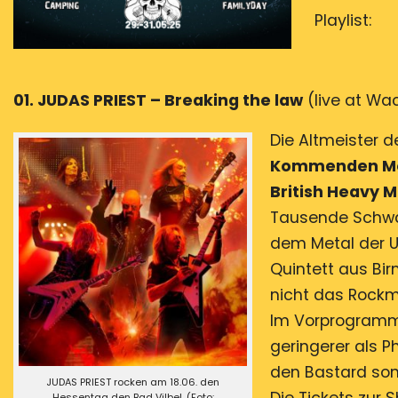
Playlist:
01. JUDAS PRIEST – Breaking the law
(live at Wa
Die Altmeister 
Kommenden Mon
British Heavy 
Tausende Schwar
dem Metal der Ur
Quintett aus Bir
nicht das Rockm
Im Vorprogramm
geringerer als P
den Bastard son
JUDAS PRIEST rocken am 18.06. den
Hessentag den Bad Vilbel. (Foto: