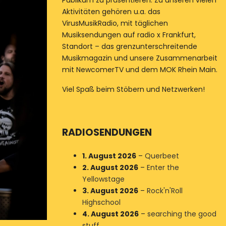
Publikum zu präsentieren. Zu unseren vielen
Aktivitäten gehören u.a. das
VirusMusikRadio, mit täglichen
Musiksendungen auf radio x Frankfurt,
Standort – das grenzunterschreitende
Musikmagazin und unsere Zusammenarbeit
mit NewcomerTV und dem MOK Rhein Main.
Viel Spaß beim Stöbern und Netzwerken!
RADIOSENDUNGEN
1. August 2026
–
Querbeet
2. August 2026
–
Enter the
Yellowstage
3. August 2026
–
Rock'n'Roll
Highschool
4. August 2026
–
searching the good
stuff