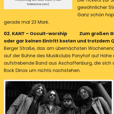
Die Tickets zur 
treblezine.com)
gewöhnlicher Ste
Ganz schön happ
gerade mal 23 Mark.
02. KANT – Occult-worship Zum großen Glück
oder gar keinen Eintritt kosten und trotzdem Q
Berger Straße, das am übernächsten Wochenende 
auf der Bühne des Musikclubs Ponyhof auf Höhe 
aufstrebende Band aus Aschaffenburg, die sich 
Rock Dinos um nichts nachstehen.