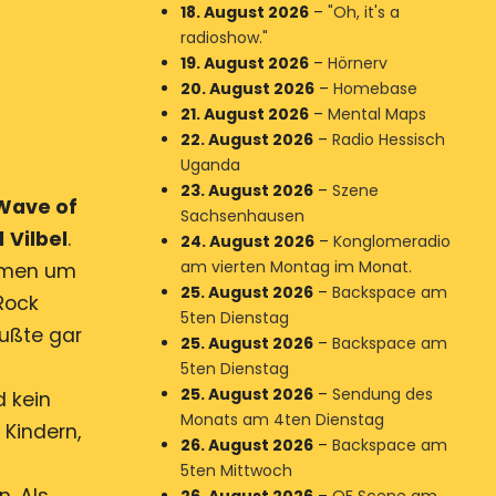
18. August 2026
–
"Oh, it's a
radioshow."
19. August 2026
–
Hörnerv
20. August 2026
–
Homebase
21. August 2026
–
Mental Maps
22. August 2026
–
Radio Hessisch
Uganda
23. August 2026
–
Szene
Wave of
Sachsenhausen
d
Vilbel
.
24. August 2026
–
Konglomeradio
am vierten Montag im Monat.
römen um
25. August 2026
–
Backspace am
Rock
5ten Dienstag
wußte gar
25. August 2026
–
Backspace am
5ten Dienstag
25. August 2026
–
Sendung des
 kein
Monats am 4ten Dienstag
 Kindern,
26. August 2026
–
Backspace am
5ten Mittwoch