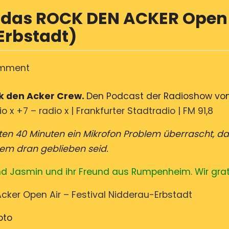
t das ROCK DEN ACKER Open 
-Erbstadt)
on
omment
Hörnerv
ck den Acker Crew.
Den Podcast der Radioshow vom
#
io x +7 – radio x | Frankfurter Stadtradio | FM 91,8
422
präsentiert
sten 40 Minuten ein Mikrofon Problem überrascht, d
das
zdem dran geblieben seid.
ROCK
DEN
ind Jasmin und ihr Freund aus Rumpenheim. Wir grat
ACKER
cker Open Air – Festival Nidderau-Erbstadt
Open
Air
oto