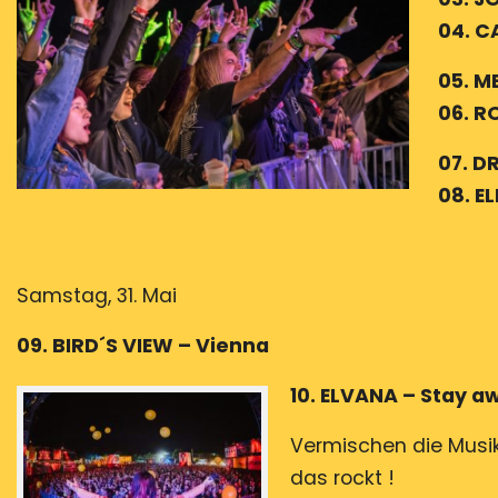
04. C
05. M
06. R
07. 
08. E
Samstag, 31. Mai
09. BIRD´S VIEW – Vienna
10. ELVANA – Stay a
Vermischen die Musik
das rockt !