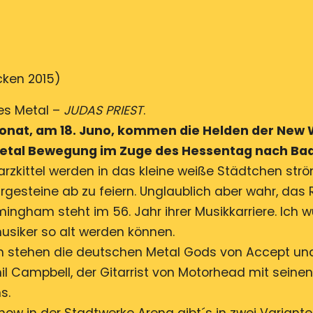
(29.
–
31.
Mai
cken 2015)
in
Nidderau-
des Metal –
JUDAS PRIEST
.
Erbstadt)
at, am 18. Juno, kommen die Helden der New 
Metal Bewegung im Zuge des Hessentag nach Ba
zkittel werden in das kleine weiße Städtchen st
gesteine ab zu feiern. Unglaublich aber wahr, das 
mingham steht im 56. Jahr ihrer Musikkarriere. Ich 
usiker so alt werden können.
 stehen die deutschen Metal Gods von Accept und
hil Campbell, der Gitarrist von Motorhead mit seinen
s.