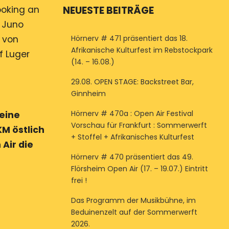
NEUESTE BEITRÄGE
oking an
. Juno
Hörnerv # 471 präsentiert das 18.
k von
Afrikanische Kulturfest im Rebstockpark
f Luger
(14. – 16.08.)
29.08. OPEN STAGE: Backstreet Bar,
Ginnheim
Hörnerv # 470a : Open Air Festival
 eine
Vorschau für Frankfurt : Sommerwerft
M östlich
+ Stoffel + Afrikanisches Kulturfest
Air die
Hörnerv # 470 präsentiert das 49.
Flörsheim Open Air (17. – 19.07.) Eintritt
frei !
Das Programm der Musikbühne, im
Beduinenzelt auf der Sommerwerft
2026.