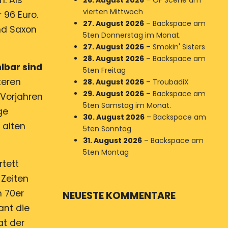
n. Als
26. August 2026
–
OF Scene am
vierten Mittwoch
 96 Euro.
27. August 2026
–
Backspace am
nd Saxon
5ten Donnerstag im Monat.
27. August 2026
–
Smokin' Sisters
28. August 2026
–
Backspace am
lbar sind
5ten Freitag
teren
28. August 2026
–
TroubadiX
29. August 2026
–
Backspace am
 Vorjahren
5ten Samstag im Monat.
ge
30. August 2026
–
Backspace am
 alten
5ten Sonntag
31. August 2026
–
Backspace am
5ten Montag
rtett
 Zeiten
m 70er
NEUESTE KOMMENTARE
ant die
at der