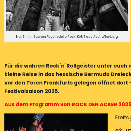
Hot Shit in Sachen Psychedelic Rock: KANT aus Aschaffenburg.
Für die wahren Rock´n´Rollgeister unter euch d
kleine Reise in das hessische Bermuda Dreiec
vor den Toren Frankfurts gelegen öffnet dort –
Festivalsaison 2025.
Aus dem Programm von ROCK DEN ACKER 202
Freita
03. J