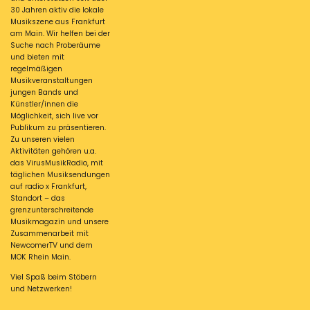
30 Jahren aktiv die lokale
Musikszene aus Frankfurt
am Main. Wir helfen bei der
Suche nach Proberäume
und bieten mit
regelmäßigen
Musikveranstaltungen
jungen Bands und
Künstler/innen die
Möglichkeit, sich live vor
Publikum zu präsentieren.
Zu unseren vielen
Aktivitäten gehören u.a.
das VirusMusikRadio, mit
täglichen Musiksendungen
auf radio x Frankfurt,
Standort – das
grenzunterschreitende
Musikmagazin und unsere
Zusammenarbeit mit
NewcomerTV und dem
MOK Rhein Main.
Viel Spaß beim Stöbern
und Netzwerken!