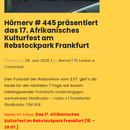
Hörnerv # 445 präsentiert
das 17. Afrikanisches
Kulturfest am
Rebstockpark Frankfurt
Posted on
29. Juni 2025
|
by
Bernd
|
Leave a
on
Comment
Hörnerv
Den Podcast der Radioshow vom 2.07. gibt´s ab
#
heute für die nächsten 7 Tage auf eurem
445
Lieblingssender
Frankfurts unabhängiges,
präsentiert
werbefreies Stadtradio – radio x | Frankfurter
das
Stadtradio | FM 91,8
17.
Afrikanisches
Heute Im Fokus:
Das 17. Afrikanisches
Kulturfest
Kulturfest im Rebstockpark Frankfurt (18. –
am
20.07.)