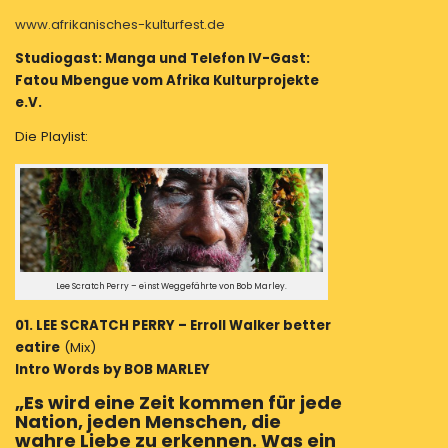
Rebstockpark
Frankfurt
www.afrikanisches-kulturfest.de
Studiogast: Manga und Telefon IV-Gast:
Fatou Mbengue vom Afrika Kulturprojekte
e.V.
Die Playlist:
Lee Scratch Perry – einst Weggefährte von Bob Marley.
01. LEE SCRATCH PERRY – Erroll Walker better
eatire
(Mix)
Intro Words by BOB MARLEY
„Es wird eine Zeit kommen für jede
Nation, jeden Menschen, die
wahre Liebe zu erkennen. Was ein