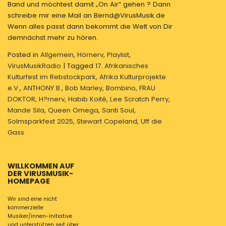
Band und möchtest damit „On Air“ gehen ? Dann
schreibe mir eine Mail an Bernd@VirusMusik.de
Wenn alles passt dann bekommt die Welt von Dir
demnächst mehr zu hören.
Posted in
Allgemein
,
Hörnerv
,
Playlist
,
VirusMusikRadio
|
Tagged
17. Afrikanisches
Kulturfest im Rebstockpark
,
Afrika Kulturprojekte
e.V.
,
ANTHONY B.
,
Bob Marley
,
Bombino
,
FRAU
DOKTOR
,
H?rnerv
,
Habib Koité
,
Lee Scratch Perry
,
Mande Sila
,
Queen Omega
,
Santi Soul
,
Solmsparkfest 2025
,
Stewart Copeland
,
Uff die
Gass
WILLKOMMEN AUF
DER VIRUSMUSIK-
HOMEPAGE
Wir sind eine nicht
kommerzielle
Musiker/innen-Initiative
und unterstützen seit über