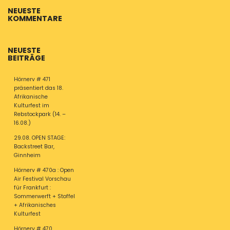
NEUESTE
KOMMENTARE
NEUESTE
BEITRÄGE
Hörnerv # 471
präsentiert das 18.
Afrikanische
Kulturfest im
Rebstockpark (14. –
16.08.)
29.08. OPEN STAGE:
Backstreet Bar,
Ginnheim
Hörnerv # 470a : Open
Air Festival Vorschau
für Frankfurt :
Sommerwerft + Stoffel
+ Afrikanisches
Kulturfest
Hörnerv # 470