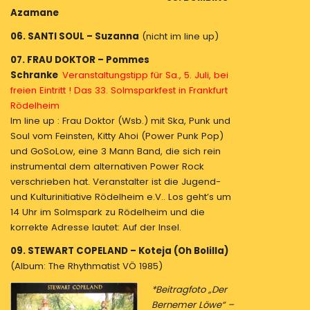
Azamane
06. SANTI SOUL – Suzanna
(nicht im line up)
07. FRAU DOKTOR – Pommes
Schranke
Veranstaltungstipp für Sa., 5. Juli, bei
freien Eintritt !
Das 33. Solmsparkfest in Frankfurt
Rödelheim
Im line up : Frau Doktor (Wsb.) mit Ska, Punk und
Soul vom Feinsten, Kitty Ahoi (Power Punk Pop)
und GoSoLow, eine 3 Mann Band, die sich rein
instrumental dem alternativen Power Rock
verschrieben hat. Veranstalter ist die Jugend-
und Kulturinitiative Rödelheim e.V.. Los geht’s um
14 Uhr im Solmspark zu Rödelheim und die
korrekte Adresse lautet: Auf der Insel.
09. STEWART COPELAND – Koteja (Oh Bolilla)
(Album: The Rhythmatist VÖ 1985)
*Beitragfoto „Der
Bernemer Löwe“ –