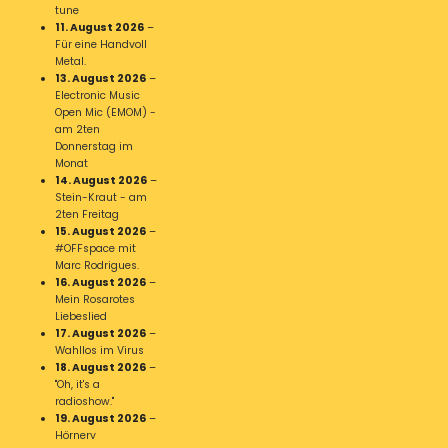
tune
11. August 2026
–
Für eine Handvoll
Metal.
13. August 2026
–
Electronic Music
Open Mic (EMOM) -
am 2ten
Donnerstag im
Monat
14. August 2026
–
Stein-Kraut - am
2ten Freitag
15. August 2026
–
#OFFspace mit
Marc Rodrigues.
16. August 2026
–
Mein Rosarotes
Liebeslied
17. August 2026
–
Wahllos im Virus
18. August 2026
–
"Oh, it's a
radioshow."
19. August 2026
–
Hörnerv