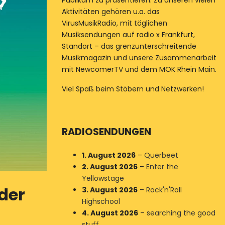
Publikum zu präsentieren. Zu unseren vielen
Aktivitäten gehören u.a. das
VirusMusikRadio, mit täglichen
Musiksendungen auf radio x Frankfurt,
Standort – das grenzunterschreitende
Musikmagazin und unsere Zusammenarbeit
mit NewcomerTV und dem MOK Rhein Main.
Viel Spaß beim Stöbern und Netzwerken!
RADIOSENDUNGEN
1. August 2026
–
Querbeet
2. August 2026
–
Enter the
Yellowstage
der
3. August 2026
–
Rock'n'Roll
Highschool
4. August 2026
–
searching the good
stuff