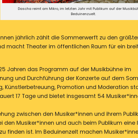
Dascha reimt am Mikro, im letzten Jahr mit Publikum auf der Musikb
Beduinenzuelt.
*innen jährlich zählt die Sommerwerft zu den größt
 macht Theater im öffentlichen Raum für ein brei
it 25 Jahren das Programm auf der Musikbühne im
Planung und Durchführung der Konzerte auf dem So
 Künstlerbetreuung, Promotion und Moderation st
 dauert 17 Tage und bietet insgesamt 54 Musiker*in
ehung zwischen den Musiker*innen und ihrem Publi
ei den Musiker*innen und auch beim Publikum eine I
 zu finden ist. Im Beduinenzelt machen Musiker*inn