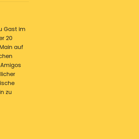
u Gast im
er 20
Main auf
schen
s Amigos
licher
nische
in zu