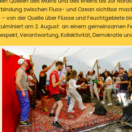
en Quellen des Mains und des Rheins bis zur Nord
erbindung zwischen Fluss- und Ozean sichtbar mac
– von der Quelle über Flüsse und Feuchtgebiete bis
ulminiert am 2. August an einem gemeinsamen Fe
spekt, Verantwortung, Kollektivität, Demokratie und