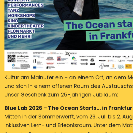
Kultur am Mainufer ein – an einem Ort, an dem
und sich in einem offenen Raum des Austauschs
Unser Geschenk zum 25-jährigen Jubiläum:
Blue Lab 2026 – The Ocean Starts… in Frankfur
Mitten in der Sommerwerft, vom 29. Juli bis 2. Au
inklusiven Lern- und Erlebnisraum. Unter dem Mot