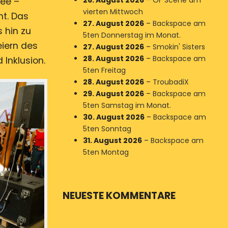
26. August 2026
–
OF Scene am
see –
vierten Mittwoch
ht. Das
27. August 2026
–
Backspace am
 hin zu
5ten Donnerstag im Monat.
iern des
27. August 2026
–
Smokin' Sisters
28. August 2026
–
Backspace am
 Inklusion.
5ten Freitag
28. August 2026
–
TroubadiX
29. August 2026
–
Backspace am
5ten Samstag im Monat.
30. August 2026
–
Backspace am
5ten Sonntag
31. August 2026
–
Backspace am
5ten Montag
NEUESTE KOMMENTARE