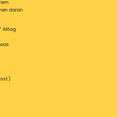
hrem
nnen daran
 Alltag
twas
sst.)