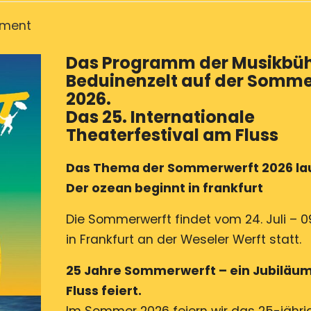
on
mment
Das
Das Programm der Musikbüh
Programm
Beduinenzelt auf der Somme
der
2026.
Musikbühne,
Das 25. Internationale
im
Theaterfestival am Fluss
Beduinenzelt
auf
Das Thema der Sommerwerft 2026 lau
der
Der ozean beginnt in frankfurt
Sommerwerft
Die Sommerwerft findet vom 24. Juli – 0
2026.
in Frankfurt an der Weseler Werft statt.
25 Jahre Sommerwerft – ein Jubiläum
Fluss feiert.