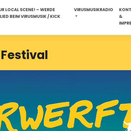
R LOCAL SCENE! – WERDE
VIRUSMUSIKRADIO
KON
IED BEIM VIRUSMUSIK / KICK
&
IMPR
 Festival