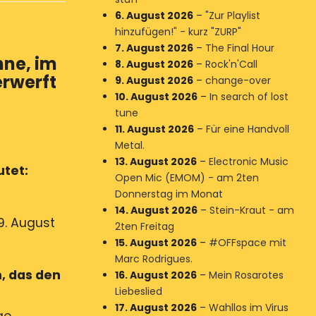
6. August 2026
–
"Zur Playlist
hinzufügen!" - kurz "ZURP"
7. August 2026
–
The Final Hour
ne, im
8. August 2026
–
Rock'n'Call
rwerft
9. August 2026
–
change-over
10. August 2026
–
In search of lost
tune
11. August 2026
–
Für eine Handvoll
Metal.
13. August 2026
–
Electronic Music
tet:
Open Mic (EMOM) - am 2ten
Donnerstag im Monat
14. August 2026
–
Stein-Kraut - am
9. August
2ten Freitag
15. August 2026
–
#OFFspace mit
Marc Rodrigues.
, das den
16. August 2026
–
Mein Rosarotes
Liebeslied
17. August 2026
–
Wahllos im Virus