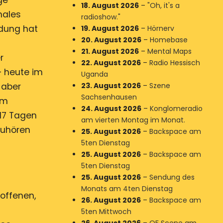
ge
18. August 2026
–
"Oh, it's a
nales
radioshow."
ndung hat
19. August 2026
–
Hörnerv
20. August 2026
–
Homebase
-
21. August 2026
–
Mental Maps
r
22. August 2026
–
Radio Hessisch
– heute im
Uganda
23. August 2026
–
Szene
 aber
Sachsenhausen
im
24. August 2026
–
Konglomeradio
17 Tagen
am vierten Montag im Monat.
zuhören
25. August 2026
–
Backspace am
5ten Dienstag
25. August 2026
–
Backspace am
5ten Dienstag
25. August 2026
–
Sendung des
Monats am 4ten Dienstag
 offenen,
26. August 2026
–
Backspace am
5ten Mittwoch