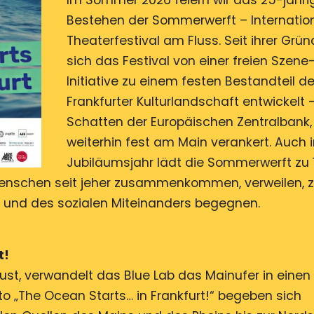
Im Sommer 2026 feiern wir das 25-jähri
Bestehen der Sommerwerft – Internatio
Theaterfestival am Fluss. Seit ihrer Grü
sich das Festival von einer freien Szene
Initiative zu einem festen Bestandteil de
Frankfurter Kulturlandschaft entwickelt 
Schatten der Europäischen Zentralbank,
weiterhin fest am Main verankert. Auch 
Jubiläumsjahr lädt die Sommerwerft zu 
 Menschen seit jeher zusammenkommen, verweilen, 
 und des sozialen Miteinanders begegnen.
t!
gust, verwandelt das Blue Lab das Mainufer in einen
to „The Ocean Starts… in Frankfurt!“ begeben sich