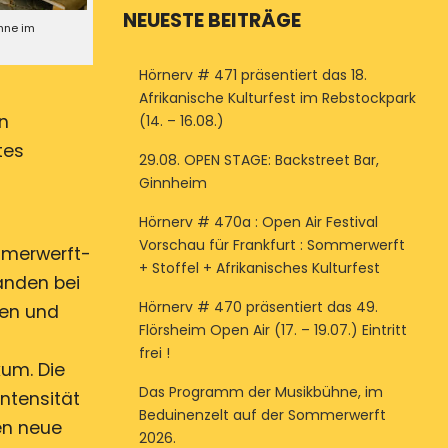
NEUESTE BEITRÄGE
ühne im
Hörnerv # 471 präsentiert das 18.
Afrikanische Kulturfest im Rebstockpark
en
(14. – 16.08.)
tes
29.08. OPEN STAGE: Backstreet Bar,
Ginnheim
Hörnerv # 470a : Open Air Festival
Vorschau für Frankfurt : Sommerwerft
mmerwerft-
+ Stoffel + Afrikanisches Kulturfest
anden bei
Hörnerv # 470 präsentiert das 49.
nen und
Flörsheim Open Air (17. – 19.07.) Eintritt
frei !
kum. Die
Das Programm der Musikbühne, im
ntensität
Beduinenzelt auf der Sommerwerft
en neue
2026.