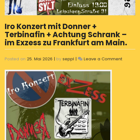
Iro Konzert mit Donner +
Terbinafin + Achtung Schrank –
im Exzess zu Frankfurt am Main.
on
Posted on
25. Mai 2026
|
by
seppl
|
Leave a Comment
Iro
Konzert
mit
Donner
+
Terbinaf
+
Achtung
Schrank
–
im