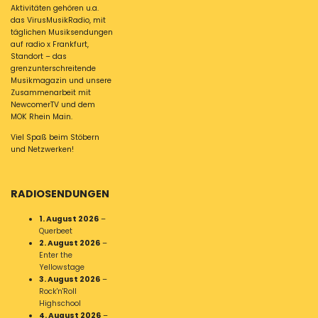
Aktivitäten gehören u.a.
das VirusMusikRadio, mit
täglichen Musiksendungen
auf radio x Frankfurt,
Standort – das
grenzunterschreitende
Musikmagazin und unsere
Zusammenarbeit mit
NewcomerTV und dem
MOK Rhein Main.
Viel Spaß beim Stöbern
und Netzwerken!
RADIOSENDUNGEN
1. August 2026
–
Querbeet
2. August 2026
–
Enter the
Yellowstage
3. August 2026
–
Rock'n'Roll
Highschool
4. August 2026
–