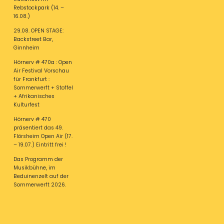
Rebstockpark (14. –
16.08.)
29.08. OPEN STAGE:
Backstreet Bar,
Ginnheim
Hörnerv # 470a : Open
Air Festival Vorschau
für Frankfurt :
Sommerwerft + Stoffel
+ Afrikanisches
Kulturfest
Hörnerv # 470
präsentiert das 49.
Flörsheim Open Air (17.
– 19.07.) Eintritt frei !
Das Programm der
Musikbühne, im
Beduinenzelt auf der
Sommerwerft 2026.