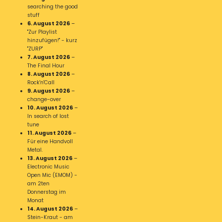
searching the good
stuff
6. August 2026
–
"Zur Playlist
hinzufügen!" - kurz
"ZURP"
7. August 2026
–
The Final Hour
8. August 2026
–
Rock'n'Call
9. August 2026
–
change-over
10. August 2026
–
In search of lost
tune
11. August 2026
–
Für eine Handvoll
Metal.
13. August 2026
–
Electronic Music
Open Mic (EMOM) -
am 2ten
Donnerstag im
Monat
14. August 2026
–
Stein-Kraut - am