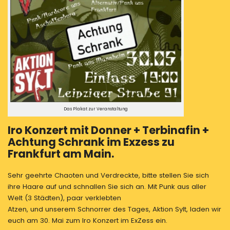
Exzess
zu
Frankfurt
am
Main.
Das Plakat zur Veranstaltung
Iro Konzert mit Donner + Terbinafin +
Achtung Schrank im Exzess zu
Frankfurt am Main.
Sehr geehrte Chaoten und Verdreckte, bitte stellen Sie sich
ihre Haare auf und schnallen Sie sich an. Mit Punk aus aller
Welt (3 Städten), paar verklebten
Atzen, und unserem Schnorrer des Tages, Aktion Sylt, laden wir
euch am 30. Mai zum Iro Konzert im ExZess ein.