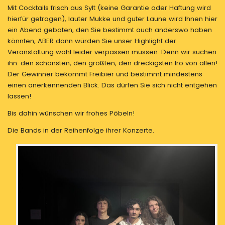
Mit Cocktails frisch aus Sylt (keine Garantie oder Haftung wird
hierfür getragen), lauter Mukke und guter Laune wird Ihnen hier
ein Abend geboten, den Sie bestimmt auch anderswo haben
könnten, ABER dann würden Sie unser Highlight der
Veranstaltung wohl leider verpassen müssen. Denn wir suchen
ihn: den schönsten, den größten, den dreckigsten Iro von allen!
Der Gewinner bekommt Freibier und bestimmt mindestens
einen anerkennenden Blick. Das dürfen Sie sich nicht entgehen
lassen!
Bis dahin wünschen wir frohes Pöbeln!
Die Bands in der Reihenfolge ihrer Konzerte.