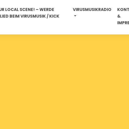
R LOCAL SCENE! – WERDE
VIRUSMUSIKRADIO
KON
IED BEIM VIRUSMUSIK / KICK
&
IMPR