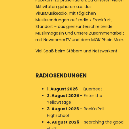
Publikum zu präsentieren. Zu unseren vielen
Aktivitäten gehören u.a. das
VirusMusikRadio, mit täglichen
Musiksendungen auf radio x Frankfurt,
Standort – das grenzunterschreitende
Musikmagazin und unsere Zusammenarbeit
mit NewcomerTV und dem MOK Rhein Main.
Viel Spaß beim Stöbern und Netzwerken!
RADIOSENDUNGEN
1. August 2026
–
Querbeet
2. August 2026
–
Enter the
Yellowstage
3. August 2026
–
Rock'n'Roll
Highschool
4. August 2026
–
searching the good
stuff