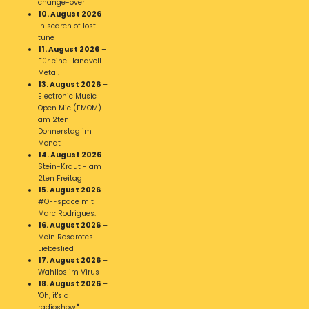
change-over
10. August 2026
–
In search of lost
tune
11. August 2026
–
Für eine Handvoll
Metal.
13. August 2026
–
Electronic Music
Open Mic (EMOM) -
am 2ten
Donnerstag im
Monat
14. August 2026
–
Stein-Kraut - am
2ten Freitag
15. August 2026
–
#OFFspace mit
Marc Rodrigues.
16. August 2026
–
Mein Rosarotes
Liebeslied
17. August 2026
–
Wahllos im Virus
18. August 2026
–
"Oh, it's a
radioshow."