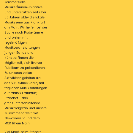
kommerzielle
Musiker/innen-Initiative
und unterstützen seit über
30 Jahren aktiv die lokale
Musikszene aus Frankfurt
am Main. Wir helfen bei der
Suche nach Proberäume
und bieten mit
regelmäßigen
Musikveranstaltungen
jungen Bands und
Künstler/innen die
Möglichkeit, sich live vor
Publikum zu präsentieren.
Zu unseren vielen
Aktivitäten gehören u.a.
das VirusMusikRadio, mit
täglichen Musiksendungen
auf radio x Frankfurt,
Standort – das
grenzunterschreitende
Musikmagazin und unsere
Zusammenarbeit mit
NewcomerTV und dem
MOK Rhein Main.
Viel Spaß beim Stöbern