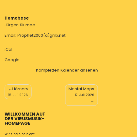
Homebase
Jürgen Klumpe
Email:
Prophet2000(a)gmx.net
iCal
Google
Kompletten Kalender ansehen
Beitragsnavigation
Hörnerv
Mental Maps
15. Juli 2026
17. Juli 2026
WILLKOMMEN AUF
DER VIRUSMUSIK-
HOMEPAGE
Wir sind eine nicht