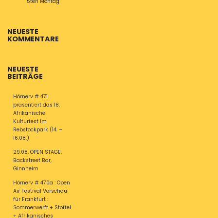
5ten Montag
NEUESTE
KOMMENTARE
NEUESTE
BEITRÄGE
Hörnerv # 471
präsentiert das 18.
Afrikanische
Kulturfest im
Rebstockpark (14. –
16.08.)
29.08. OPEN STAGE:
Backstreet Bar,
Ginnheim
Hörnerv # 470a : Open
Air Festival Vorschau
für Frankfurt :
Sommerwerft + Stoffel
+ Afrikanisches