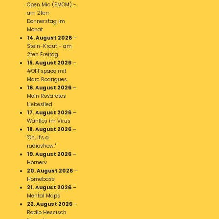
Open Mic (EMOM) -
am 2ten
Donnerstag im
Monat
14. August 2026
–
Stein-Kraut - am
2ten Freitag
15. August 2026
–
#OFFspace mit
Marc Rodrigues.
16. August 2026
–
Mein Rosarotes
Liebeslied
17. August 2026
–
Wahllos im Virus
18. August 2026
–
"Oh, it's a
radioshow."
19. August 2026
–
Hörnerv
20. August 2026
–
Homebase
21. August 2026
–
Mental Maps
22. August 2026
–
Radio Hessisch