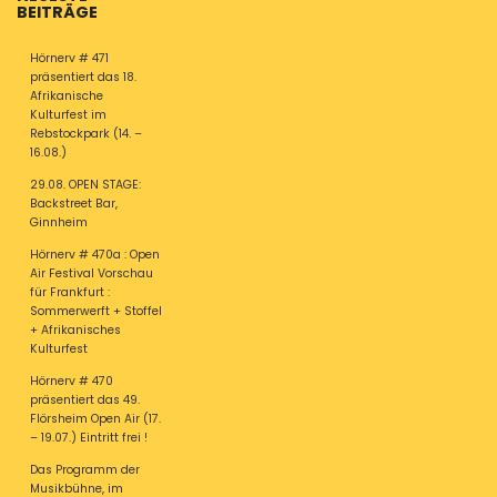
BEITRÄGE
Hörnerv # 471
präsentiert das 18.
Afrikanische
Kulturfest im
Rebstockpark (14. –
16.08.)
29.08. OPEN STAGE:
Backstreet Bar,
Ginnheim
Hörnerv # 470a : Open
Air Festival Vorschau
für Frankfurt :
Sommerwerft + Stoffel
+ Afrikanisches
Kulturfest
Hörnerv # 470
präsentiert das 49.
Flörsheim Open Air (17.
– 19.07.) Eintritt frei !
Das Programm der
Musikbühne, im