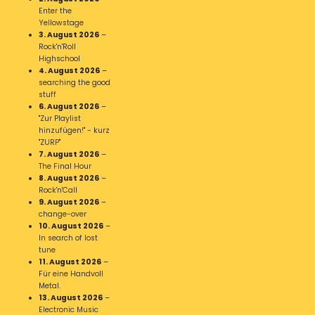
Enter the
Yellowstage
3. August 2026
–
Rock'n'Roll
Highschool
4. August 2026
–
searching the good
stuff
6. August 2026
–
"Zur Playlist
hinzufügen!" - kurz
"ZURP"
7. August 2026
–
The Final Hour
8. August 2026
–
Rock'n'Call
9. August 2026
–
change-over
10. August 2026
–
In search of lost
tune
11. August 2026
–
Für eine Handvoll
Metal.
13. August 2026
–
Electronic Music