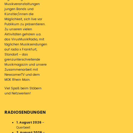
Musikveranstaltungen
jungen Bands und
Künstler/innen die
Möglichkeit, sich live vor
Publikum zu präsentieren.
Zu unseren vielen
Aktivitäten gehören u.a.
das VirusMusikRadio, mit
täglichen Musiksendungen
auf radio x Frankfurt,
Standort – das
grenzunterschreitende
Musikmagazin und unsere
Zusammenarbeit mit
NewcomerTV und dem
MOK Rhein Main.
Viel Spaß beim Stöbern
und Netzwerken!
RADIOSENDUNGEN
1. August 2026
–
Querbeet
2. August 2026
–