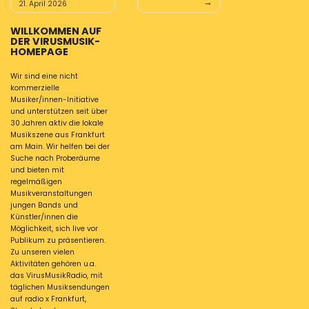
21. April 2026
WILLKOMMEN AUF
DER VIRUSMUSIK-
HOMEPAGE
Wir sind eine nicht
kommerzielle
Musiker/innen-Initiative
und unterstützen seit über
30 Jahren aktiv die lokale
Musikszene aus Frankfurt
am Main. Wir helfen bei der
Suche nach Proberäume
und bieten mit
regelmäßigen
Musikveranstaltungen
jungen Bands und
Künstler/innen die
Möglichkeit, sich live vor
Publikum zu präsentieren.
Zu unseren vielen
Aktivitäten gehören u.a.
das VirusMusikRadio, mit
täglichen Musiksendungen
auf radio x Frankfurt,