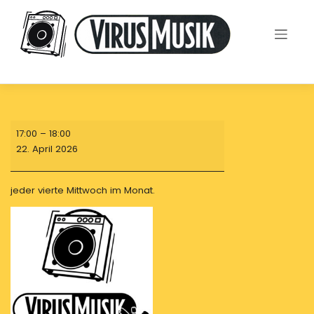
Skip
to
content
OF
17:00
–
18:00
Scene
22. April 2026
am
vierten
Mittwoch
jeder vierte Mittwoch im Monat.