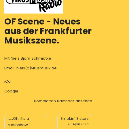
OF Scene - Neues
aus der Frankfurter
Musikszene.
Mit Niels Björn Schmidtke
Email:
niels(a)virusmusik.de
iCal
Google
Kompletten Kalender ansehen
Beitragsnavigation
„Oh, it’s a
Smokin‘ Sisters
radioshow.“
23. April 2026