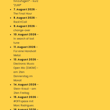
hinzufügen!" - kurz
"ZURP"
7. August 2026
–
The Final Hour
8. August 2026
–
Rock'n'Call
9. August 2026
–
change-over
10. August 2026
–
In search of lost
tune
11. August 2026
–
Für eine Handvoll
Metal.
13. August 2026
–
Electronic Music
Open Mic (EMOM) -
am 2ten
Donnerstag im
Monat
14. August 2026
–
Stein-Kraut - am
2ten Freitag
15. August 2026
–
#OFFspace mit
Marc Rodrigues.
16. August 2026
–