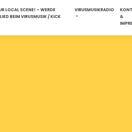
R LOCAL SCENE! – WERDE
VIRUSMUSIKRADIO
KON
IED BEIM VIRUSMUSIK / KICK
&
IMPR