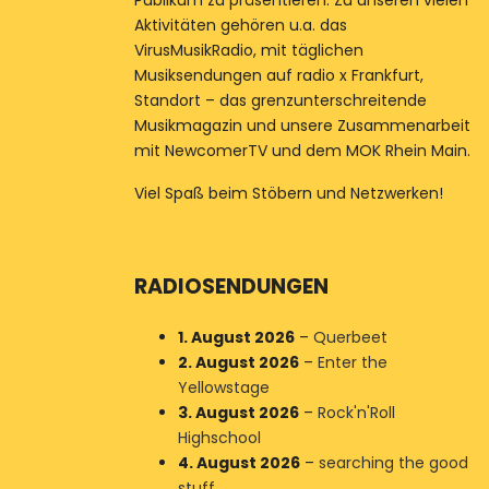
Publikum zu präsentieren. Zu unseren vielen
Aktivitäten gehören u.a. das
VirusMusikRadio, mit täglichen
Musiksendungen auf radio x Frankfurt,
Standort – das grenzunterschreitende
Musikmagazin und unsere Zusammenarbeit
mit NewcomerTV und dem MOK Rhein Main.
Viel Spaß beim Stöbern und Netzwerken!
RADIOSENDUNGEN
1. August 2026
–
Querbeet
2. August 2026
–
Enter the
Yellowstage
3. August 2026
–
Rock'n'Roll
Highschool
4. August 2026
–
searching the good
stuff