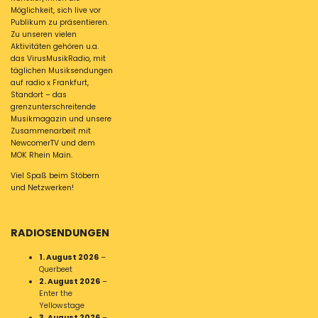
Möglichkeit, sich live vor
Publikum zu präsentieren.
Zu unseren vielen
Aktivitäten gehören u.a.
das VirusMusikRadio, mit
täglichen Musiksendungen
auf radio x Frankfurt,
Standort – das
grenzunterschreitende
Musikmagazin und unsere
Zusammenarbeit mit
NewcomerTV und dem
MOK Rhein Main.
Viel Spaß beim Stöbern
und Netzwerken!
RADIOSENDUNGEN
1. August 2026
–
Querbeet
2. August 2026
–
Enter the
Yellowstage
3. August 2026
–