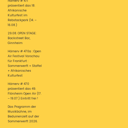
Hörnerv # 471
präsentiert das 18.
Afrikanische
Kulturfest im
Rebstockpark (14. –
16.08.)
29.08. OPEN STAGE:
Backstreet Bar,
Ginnheim
Hörnerv # 470a : Open
Air Festival Vorschau
für Frankfurt :
Sommerwerft + Stoffel
+ Afrikanisches
Kulturfest
Hörnerv # 470
präsentiert das 49.
Flörsheim Open Air (17.
– 19.07.) Eintritt frei !
Das Programm der
Musikbühne, im
Beduinenzelt auf der
Sommerwerft 2026.