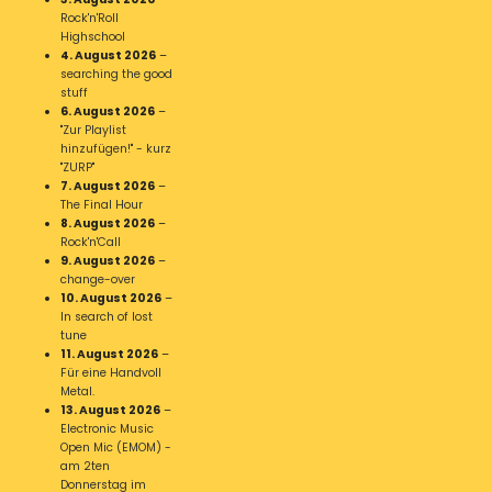
Rock'n'Roll
Highschool
4. August 2026
–
searching the good
stuff
6. August 2026
–
"Zur Playlist
hinzufügen!" - kurz
"ZURP"
7. August 2026
–
The Final Hour
8. August 2026
–
Rock'n'Call
9. August 2026
–
change-over
10. August 2026
–
In search of lost
tune
11. August 2026
–
Für eine Handvoll
Metal.
13. August 2026
–
Electronic Music
Open Mic (EMOM) -
am 2ten
Donnerstag im