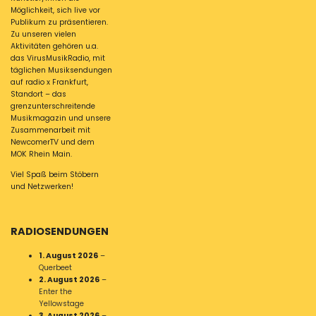
Möglichkeit, sich live vor
Publikum zu präsentieren.
Zu unseren vielen
Aktivitäten gehören u.a.
das VirusMusikRadio, mit
täglichen Musiksendungen
auf radio x Frankfurt,
Standort – das
grenzunterschreitende
Musikmagazin und unsere
Zusammenarbeit mit
NewcomerTV und dem
MOK Rhein Main.
Viel Spaß beim Stöbern
und Netzwerken!
RADIOSENDUNGEN
1. August 2026
–
Querbeet
2. August 2026
–
Enter the
Yellowstage
3. August 2026
–