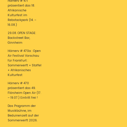
Hörnerv # 471
präsentiert das 18.
Afrikanische
Kulturfest im
Rebstockpark (14. –
16.08.)
29.08. OPEN STAGE:
Backstreet Bar,
Ginnheim
Hörnerv # 470a : Open
Air Festival Vorschau
für Frankfurt :
Sommerwerft + Stoffel
+ Afrikanisches
Kulturfest
Hörnerv # 470
präsentiert das 49.
Flörsheim Open Air (17.
– 19.07.) Eintritt frei !
Das Programm der
Musikbühne, im
Beduinenzelt auf der
Sommerwerft 2026.