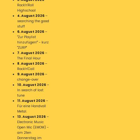
Rock'n'Roll
Highschool
4. August 2026
–
searching the good
stuff
6. August 2026
–
"Zur Playlist
hinzufügen!" - kurz
"ZURP"
7. August 2026
–
The Final Hour
8. August 2026
–
Rock'n'Call
9. August 2026
–
change-over
10. August 2026
–
In search of lost
tune
11. August 2026
–
Für eine Handvoll
Metal.
13. August 2026
–
Electronic Music
Open Mic (EMOM) -
am 2ten
Donnerstag im