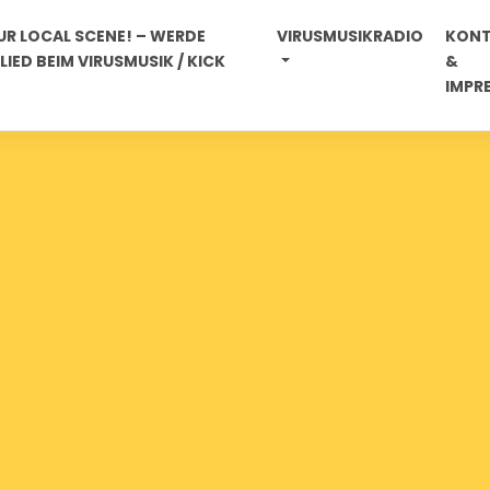
R LOCAL SCENE! – WERDE
VIRUSMUSIKRADIO
KON
IED BEIM VIRUSMUSIK / KICK
&
IMPR