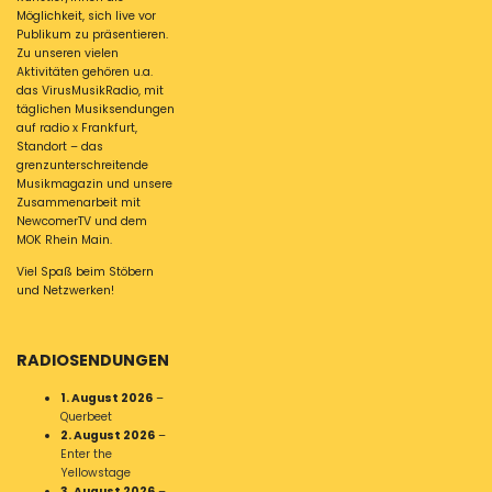
Möglichkeit, sich live vor
Publikum zu präsentieren.
Zu unseren vielen
Aktivitäten gehören u.a.
das VirusMusikRadio, mit
täglichen Musiksendungen
auf radio x Frankfurt,
Standort – das
grenzunterschreitende
Musikmagazin und unsere
Zusammenarbeit mit
NewcomerTV und dem
MOK Rhein Main.
Viel Spaß beim Stöbern
und Netzwerken!
RADIOSENDUNGEN
1. August 2026
–
Querbeet
2. August 2026
–
Enter the
Yellowstage
3. August 2026
–