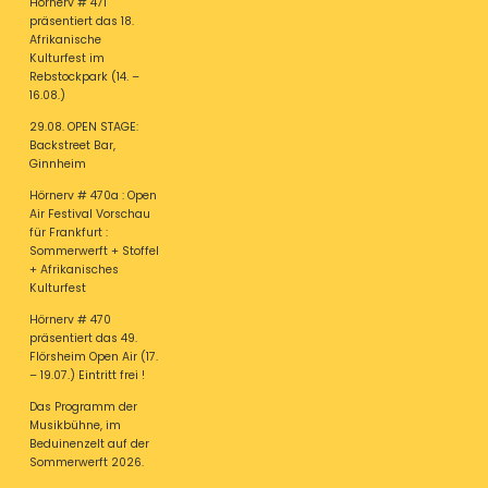
Hörnerv # 471
präsentiert das 18.
Afrikanische
Kulturfest im
Rebstockpark (14. –
16.08.)
29.08. OPEN STAGE:
Backstreet Bar,
Ginnheim
Hörnerv # 470a : Open
Air Festival Vorschau
für Frankfurt :
Sommerwerft + Stoffel
+ Afrikanisches
Kulturfest
Hörnerv # 470
präsentiert das 49.
Flörsheim Open Air (17.
– 19.07.) Eintritt frei !
Das Programm der
Musikbühne, im
Beduinenzelt auf der
Sommerwerft 2026.