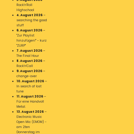
Rock'n'Roll
Highschool
4. August 2026
–
searching the good
stuff
6. August 2026
–
"Zur Playlist
hinzufügen!" - kurz
"ZURP"
7. August 2026
–
The Final Hour
8. August 2026
–
Rock'n'Call
9. August 2026
–
change-over
10. August 2026
–
In search of lost
tune
11. August 2026
–
Für eine Handvoll
Metal.
13. August 2026
–
Electronic Music
Open Mic (EMOM) -
am 2ten
Donnerstag im