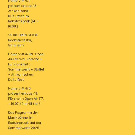
Hörnerv # 471
präsentiert das 18.
Afrikanische
Kulturfest im
Rebstockpark (14. –
16.08.)
29.08. OPEN STAGE:
Backstreet Bar,
Ginnheim
Hörnerv # 470a : Open
Air Festival Vorschau
für Frankfurt :
Sommerwerft + Stoffel
+ Afrikanisches
Kulturfest
Hörnerv # 470
präsentiert das 49.
Flörsheim Open Air (17.
– 19.07.) Eintritt frei !
Das Programm der
Musikbühne, im
Beduinenzelt auf der
Sommerwerft 2026.