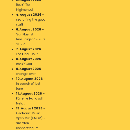
Rock'n'Roll
Highschool
4. August 2026
–
searching the good
stuff
6. August 2026
–
"Zur Playlist
hinzufügen!" - kurz
"ZURP"
7. August 2026
–
The Final Hour
8. August 2026
–
Rock'n'Call
9. August 2026
–
change-over
10. August 2026
–
In search of lost
tune
11. August 2026
–
Für eine Handvoll
Metal.
13. August 2026
–
Electronic Music
Open Mic (EMOM) -
am 2ten
Donnerstag im