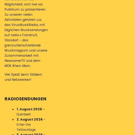
Möglichkeit, sich live vor
Publikum zu präsentieren.
Zu unseren vielen
Aktivitäten gehören u.a.
das VirusMusikRadio, mit
täglichen Musiksendungen
auf radio x Frankfurt,
Standort – das
grenzunterschreitende
Musikmagazin und unsere
Zusammenarbeit mit
NewcomerTV und dem
MOK Rhein Main.
Viel Spaß beim Stöbern
und Netzwerken!
RADIOSENDUNGEN
1. August 2026
–
Querbeet
2. August 2026
–
Enter the
Yellowstage
3. August 2026
–