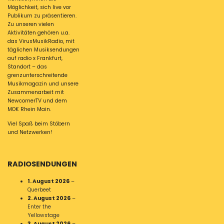
Möglichkeit, sich live vor
Publikum zu präsentieren.
Zu unseren vielen
Aktivitäten gehören u.a.
das VirusMusikRadio, mit
täglichen Musiksendungen
auf radio x Frankfurt,
Standort – das
grenzunterschreitende
Musikmagazin und unsere
Zusammenarbeit mit
NewcomerTV und dem
MOK Rhein Main.
Viel Spaß beim Stöbern
und Netzwerken!
RADIOSENDUNGEN
1. August 2026
–
Querbeet
2. August 2026
–
Enter the
Yellowstage
3. August 2026
–