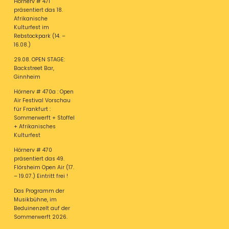
Hörnerv # 471
präsentiert das 18.
Afrikanische
Kulturfest im
Rebstockpark (14. –
16.08.)
29.08. OPEN STAGE:
Backstreet Bar,
Ginnheim
Hörnerv # 470a : Open
Air Festival Vorschau
für Frankfurt :
Sommerwerft + Stoffel
+ Afrikanisches
Kulturfest
Hörnerv # 470
präsentiert das 49.
Flörsheim Open Air (17.
– 19.07.) Eintritt frei !
Das Programm der
Musikbühne, im
Beduinenzelt auf der
Sommerwerft 2026.