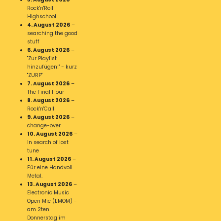
Rock'n'Roll
Highschool
4. August 2026
–
searching the good
stuff
6. August 2026
–
"Zur Playlist
hinzufügen!" - kurz
"ZURP"
7. August 2026
–
The Final Hour
8. August 2026
–
Rock'n'Call
9. August 2026
–
change-over
10. August 2026
–
In search of lost
tune
11. August 2026
–
Für eine Handvoll
Metal.
13. August 2026
–
Electronic Music
Open Mic (EMOM) -
am 2ten
Donnerstag im