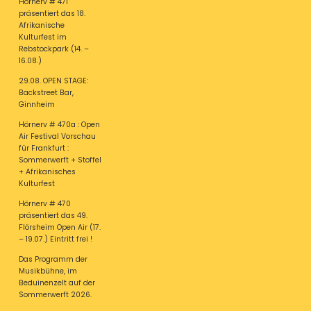
Hörnerv # 471
präsentiert das 18.
Afrikanische
Kulturfest im
Rebstockpark (14. –
16.08.)
29.08. OPEN STAGE:
Backstreet Bar,
Ginnheim
Hörnerv # 470a : Open
Air Festival Vorschau
für Frankfurt :
Sommerwerft + Stoffel
+ Afrikanisches
Kulturfest
Hörnerv # 470
präsentiert das 49.
Flörsheim Open Air (17.
– 19.07.) Eintritt frei !
Das Programm der
Musikbühne, im
Beduinenzelt auf der
Sommerwerft 2026.