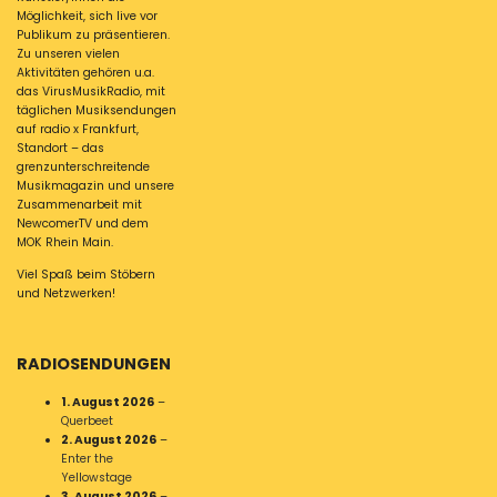
Möglichkeit, sich live vor
Publikum zu präsentieren.
Zu unseren vielen
Aktivitäten gehören u.a.
das VirusMusikRadio, mit
täglichen Musiksendungen
auf radio x Frankfurt,
Standort – das
grenzunterschreitende
Musikmagazin und unsere
Zusammenarbeit mit
NewcomerTV und dem
MOK Rhein Main.
Viel Spaß beim Stöbern
und Netzwerken!
RADIOSENDUNGEN
1. August 2026
–
Querbeet
2. August 2026
–
Enter the
Yellowstage
3. August 2026
–