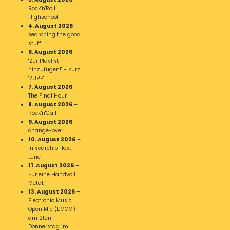
Rock'n'Roll
Highschool
4. August 2026
–
searching the good
stuff
6. August 2026
–
"Zur Playlist
hinzufügen!" - kurz
"ZURP"
7. August 2026
–
The Final Hour
8. August 2026
–
Rock'n'Call
9. August 2026
–
change-over
10. August 2026
–
In search of lost
tune
11. August 2026
–
Für eine Handvoll
Metal.
13. August 2026
–
Electronic Music
Open Mic (EMOM) -
am 2ten
Donnerstag im