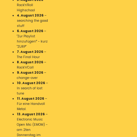
Rock'n'Roll
Highschool
4. August 2026
–
searching the good
stuff
6. August 2026
–
"Zur Playlist
hinzufügen!" - kurz
"ZURP"
7. August 2026
–
The Final Hour
8. August 2026
–
Rock'n'Call
9. August 2026
–
change-over
10. August 2026
–
In search of lost
tune
11. August 2026
–
Für eine Handvoll
Metal.
13. August 2026
–
Electronic Music
Open Mic (EMOM) -
am 2ten
Donnerstag im