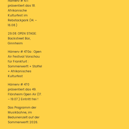
Hörnerv # 471
präsentiert das 18.
Afrikanische
Kulturfest im
Rebstockpark (14. –
16.08.)
29.08. OPEN STAGE:
Backstreet Bar,
Ginnheim
Hörnerv # 470a : Open
Air Festival Vorschau
für Frankfurt :
Sommerwerft + Stoffel
+ Afrikanisches
Kulturfest
Hörnerv # 470
präsentiert das 49.
Flörsheim Open Air (17.
– 19.07.) Eintritt frei !
Das Programm der
Musikbühne, im
Beduinenzelt auf der
Sommerwerft 2026.