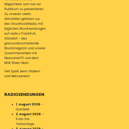
Möglichkeit, sich live vor
Publikum zu präsentieren.
Zu unseren vielen
Aktivitäten gehören u.a.
das VirusMusikRadio, mit
täglichen Musiksendungen
auf radio x Frankfurt,
Standort – das
grenzunterschreitende
Musikmagazin und unsere
Zusammenarbeit mit
NewcomerTV und dem
MOK Rhein Main.
Viel Spaß beim Stöbern
und Netzwerken!
RADIOSENDUNGEN
1. August 2026
–
Querbeet
2. August 2026
–
Enter the
Yellowstage
3. August 2026
–