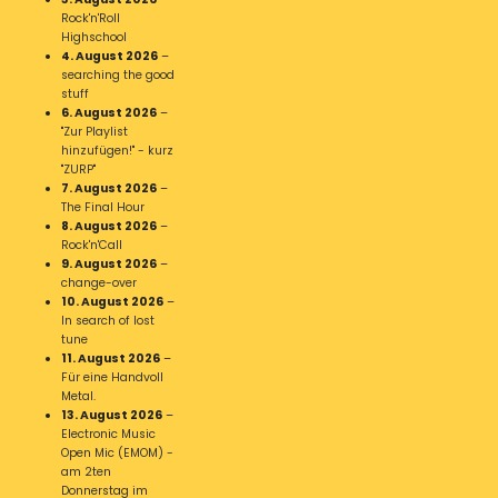
Rock'n'Roll
Highschool
4. August 2026
–
searching the good
stuff
6. August 2026
–
"Zur Playlist
hinzufügen!" - kurz
"ZURP"
7. August 2026
–
The Final Hour
8. August 2026
–
Rock'n'Call
9. August 2026
–
change-over
10. August 2026
–
In search of lost
tune
11. August 2026
–
Für eine Handvoll
Metal.
13. August 2026
–
Electronic Music
Open Mic (EMOM) -
am 2ten
Donnerstag im