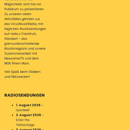
Möglichkeit, sich live vor
Publikum zu präsentieren.
Zu unseren vielen
Aktivitäten gehören u.a.
das VirusMusikRadio, mit
täglichen Musiksendungen
auf radio x Frankfurt,
Standort – das
grenzunterschreitende
Musikmagazin und unsere
Zusammenarbeit mit
NewcomerTV und dem
MOK Rhein Main.
Viel Spaß beim Stöbern
und Netzwerken!
RADIOSENDUNGEN
1. August 2026
–
Querbeet
2. August 2026
–
Enter the
Yellowstage
3. August 2026
–