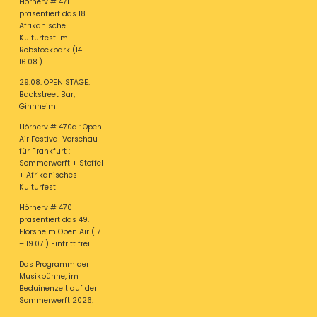
Hörnerv # 471
präsentiert das 18.
Afrikanische
Kulturfest im
Rebstockpark (14. –
16.08.)
29.08. OPEN STAGE:
Backstreet Bar,
Ginnheim
Hörnerv # 470a : Open
Air Festival Vorschau
für Frankfurt :
Sommerwerft + Stoffel
+ Afrikanisches
Kulturfest
Hörnerv # 470
präsentiert das 49.
Flörsheim Open Air (17.
– 19.07.) Eintritt frei !
Das Programm der
Musikbühne, im
Beduinenzelt auf der
Sommerwerft 2026.