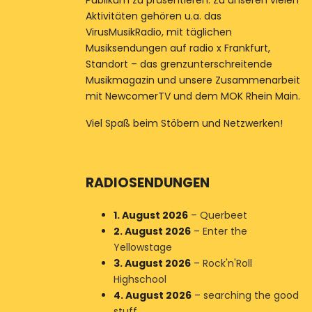
Publikum zu präsentieren. Zu unseren vielen
Aktivitäten gehören u.a. das
VirusMusikRadio, mit täglichen
Musiksendungen auf radio x Frankfurt,
Standort – das grenzunterschreitende
Musikmagazin und unsere Zusammenarbeit
mit NewcomerTV und dem MOK Rhein Main.
Viel Spaß beim Stöbern und Netzwerken!
RADIOSENDUNGEN
1. August 2026
–
Querbeet
2. August 2026
–
Enter the
Yellowstage
3. August 2026
–
Rock'n'Roll
Highschool
4. August 2026
–
searching the good
stuff