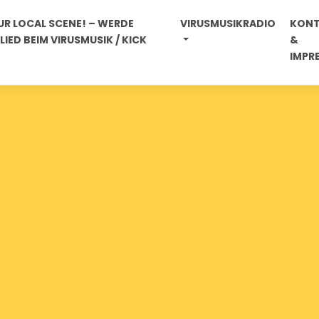
R LOCAL SCENE! – WERDE
VIRUSMUSIKRADIO
KON
IED BEIM VIRUSMUSIK / KICK
&
IMPR