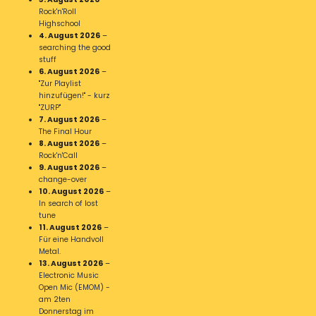
Rock'n'Roll
Highschool
4. August 2026
–
searching the good
stuff
6. August 2026
–
"Zur Playlist
hinzufügen!" - kurz
"ZURP"
7. August 2026
–
The Final Hour
8. August 2026
–
Rock'n'Call
9. August 2026
–
change-over
10. August 2026
–
In search of lost
tune
11. August 2026
–
Für eine Handvoll
Metal.
13. August 2026
–
Electronic Music
Open Mic (EMOM) -
am 2ten
Donnerstag im