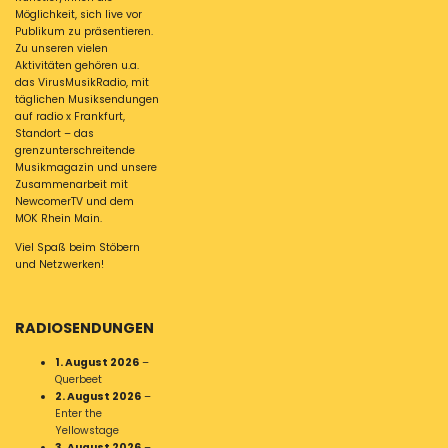
Möglichkeit, sich live vor
Publikum zu präsentieren.
Zu unseren vielen
Aktivitäten gehören u.a.
das VirusMusikRadio, mit
täglichen Musiksendungen
auf radio x Frankfurt,
Standort – das
grenzunterschreitende
Musikmagazin und unsere
Zusammenarbeit mit
NewcomerTV und dem
MOK Rhein Main.
Viel Spaß beim Stöbern
und Netzwerken!
RADIOSENDUNGEN
1. August 2026
–
Querbeet
2. August 2026
–
Enter the
Yellowstage
3. August 2026
–