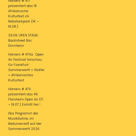
Hörnerv # 471
präsentiert das 18.
Afrikanische
Kulturfest im
Rebstockpark (14. –
16.08.)
29.08. OPEN STAGE:
Backstreet Bar,
Ginnheim
Hörnerv # 470a : Open
Air Festival Vorschau
für Frankfurt :
Sommerwerft + Stoffel
+ Afrikanisches
Kulturfest
Hörnerv # 470
präsentiert das 49.
Flörsheim Open Air (17.
– 19.07.) Eintritt frei !
Das Programm der
Musikbühne, im
Beduinenzelt auf der
Sommerwerft 2026.