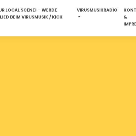
R LOCAL SCENE! – WERDE
VIRUSMUSIKRADIO
KON
IED BEIM VIRUSMUSIK / KICK
&
IMPR