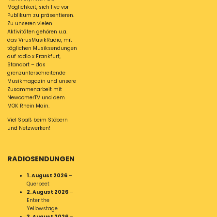
Möglichkeit, sich live vor
Publikum zu präsentieren.
Zu unseren vielen
Aktivitäten gehören u.a.
das VirusMusikRadio, mit
täglichen Musiksendungen
auf radio x Frankfurt,
Standort – das
grenzunterschreitende
Musikmagazin und unsere
Zusammenarbeit mit
NewcomerTV und dem
MOK Rhein Main.
Viel Spaß beim Stöbern
und Netzwerken!
RADIOSENDUNGEN
1. August 2026
–
Querbeet
2. August 2026
–
Enter the
Yellowstage
3. August 2026
–