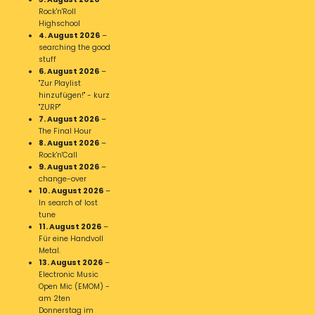
Rock'n'Roll
Highschool
4. August 2026
–
searching the good
stuff
6. August 2026
–
"Zur Playlist
hinzufügen!" - kurz
"ZURP"
7. August 2026
–
The Final Hour
8. August 2026
–
Rock'n'Call
9. August 2026
–
change-over
10. August 2026
–
In search of lost
tune
11. August 2026
–
Für eine Handvoll
Metal.
13. August 2026
–
Electronic Music
Open Mic (EMOM) -
am 2ten
Donnerstag im