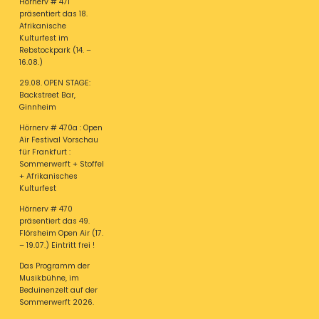
Hörnerv # 471
präsentiert das 18.
Afrikanische
Kulturfest im
Rebstockpark (14. –
16.08.)
29.08. OPEN STAGE:
Backstreet Bar,
Ginnheim
Hörnerv # 470a : Open
Air Festival Vorschau
für Frankfurt :
Sommerwerft + Stoffel
+ Afrikanisches
Kulturfest
Hörnerv # 470
präsentiert das 49.
Flörsheim Open Air (17.
– 19.07.) Eintritt frei !
Das Programm der
Musikbühne, im
Beduinenzelt auf der
Sommerwerft 2026.