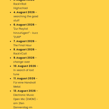
Rock'n'Roll
Highschool
4. August 2026
–
searching the good
stuff
6. August 2026
–
"Zur Playlist
hinzufügen!" - kurz
"ZURP"
7. August 2026
–
The Final Hour
8. August 2026
–
Rock'n'Call
9. August 2026
–
change-over
10. August 2026
–
In search of lost
tune
11. August 2026
–
Für eine Handvoll
Metal.
13. August 2026
–
Electronic Music
Open Mic (EMOM) -
am 2ten
Donnerstag im