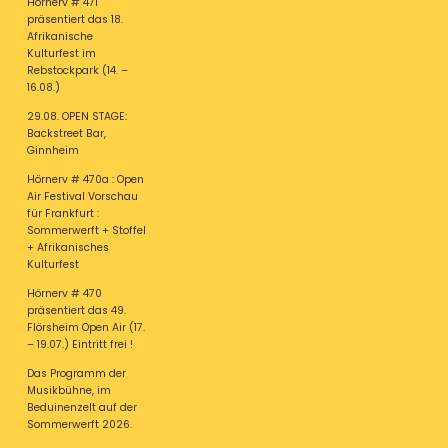
Hörnerv # 471
präsentiert das 18.
Afrikanische
Kulturfest im
Rebstockpark (14. –
16.08.)
29.08. OPEN STAGE:
Backstreet Bar,
Ginnheim
Hörnerv # 470a : Open
Air Festival Vorschau
für Frankfurt :
Sommerwerft + Stoffel
+ Afrikanisches
Kulturfest
Hörnerv # 470
präsentiert das 49.
Flörsheim Open Air (17.
– 19.07.) Eintritt frei !
Das Programm der
Musikbühne, im
Beduinenzelt auf der
Sommerwerft 2026.