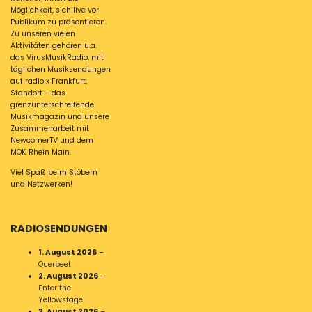
Möglichkeit, sich live vor
Publikum zu präsentieren.
Zu unseren vielen
Aktivitäten gehören u.a.
das VirusMusikRadio, mit
täglichen Musiksendungen
auf radio x Frankfurt,
Standort – das
grenzunterschreitende
Musikmagazin und unsere
Zusammenarbeit mit
NewcomerTV und dem
MOK Rhein Main.
Viel Spaß beim Stöbern
und Netzwerken!
RADIOSENDUNGEN
1. August 2026
–
Querbeet
2. August 2026
–
Enter the
Yellowstage
3. August 2026
–