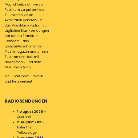
Möglichkeit, sich live vor
Publikum zu präsentieren.
Zu unseren vielen
Aktivitäten gehören u.a.
das VirusMusikRadio, mit
täglichen Musiksendungen
auf radio x Frankfurt,
Standort – das
grenzunterschreitende
Musikmagazin und unsere
Zusammenarbeit mit
NewcomerTV und dem
MOK Rhein Main.
Viel Spaß beim Stöbern
und Netzwerken!
RADIOSENDUNGEN
1. August 2026
–
Querbeet
2. August 2026
–
Enter the
Yellowstage
3. August 2026
–