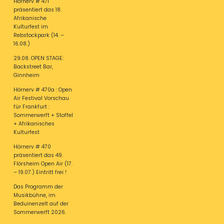
Hörnerv # 471
präsentiert das 18.
Afrikanische
Kulturfest im
Rebstockpark (14. –
16.08.)
29.08. OPEN STAGE:
Backstreet Bar,
Ginnheim
Hörnerv # 470a : Open
Air Festival Vorschau
für Frankfurt :
Sommerwerft + Stoffel
+ Afrikanisches
Kulturfest
Hörnerv # 470
präsentiert das 49.
Flörsheim Open Air (17.
– 19.07.) Eintritt frei !
Das Programm der
Musikbühne, im
Beduinenzelt auf der
Sommerwerft 2026.