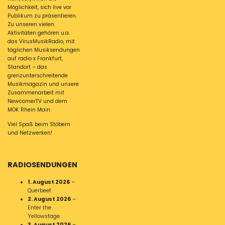
Möglichkeit, sich live vor
Publikum zu präsentieren.
Zu unseren vielen
Aktivitäten gehören u.a.
das VirusMusikRadio, mit
täglichen Musiksendungen
auf radio x Frankfurt,
Standort – das
grenzunterschreitende
Musikmagazin und unsere
Zusammenarbeit mit
NewcomerTV und dem
MOK Rhein Main.
Viel Spaß beim Stöbern
und Netzwerken!
RADIOSENDUNGEN
1. August 2026
–
Querbeet
2. August 2026
–
Enter the
Yellowstage
3. August 2026
–