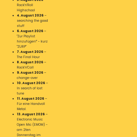
Rock'n'Roll
Highschool
4. August 2026
–
searching the good
stuff
6. August 2026
–
"Zur Playlist
hinzufügen!" - kurz
"ZURP"
7. August 2026
–
The Final Hour
8. August 2026
–
Rock'n'Call
9. August 2026
–
change-over
10. August 2026
–
In search of lost
tune
11. August 2026
–
Für eine Handvoll
Metal.
13. August 2026
–
Electronic Music
Open Mic (EMOM) -
am 2ten
Donnerstag im