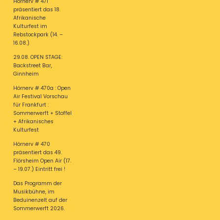
Hörnerv # 471
präsentiert das 18.
Afrikanische
Kulturfest im
Rebstockpark (14. –
16.08.)
29.08. OPEN STAGE:
Backstreet Bar,
Ginnheim
Hörnerv # 470a : Open
Air Festival Vorschau
für Frankfurt :
Sommerwerft + Stoffel
+ Afrikanisches
Kulturfest
Hörnerv # 470
präsentiert das 49.
Flörsheim Open Air (17.
– 19.07.) Eintritt frei !
Das Programm der
Musikbühne, im
Beduinenzelt auf der
Sommerwerft 2026.