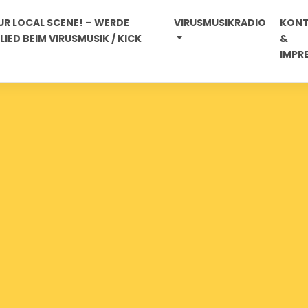
R LOCAL SCENE! – WERDE
VIRUSMUSIKRADIO
KON
IED BEIM VIRUSMUSIK / KICK
&
IMPR