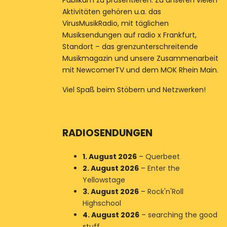
Publikum zu präsentieren. Zu unseren vielen
Aktivitäten gehören u.a. das
VirusMusikRadio, mit täglichen
Musiksendungen auf radio x Frankfurt,
Standort – das grenzunterschreitende
Musikmagazin und unsere Zusammenarbeit
mit NewcomerTV und dem MOK Rhein Main.
Viel Spaß beim Stöbern und Netzwerken!
RADIOSENDUNGEN
1. August 2026
–
Querbeet
2. August 2026
–
Enter the
Yellowstage
3. August 2026
–
Rock'n'Roll
Highschool
4. August 2026
–
searching the good
stuff