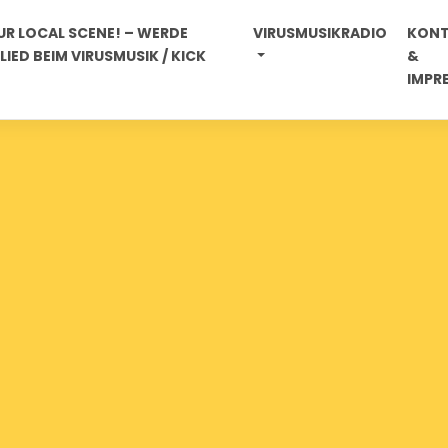
R LOCAL SCENE! – WERDE
VIRUSMUSIKRADIO
KON
IED BEIM VIRUSMUSIK / KICK
&
IMPR