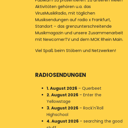
Publikum zu präsentieren. Zu unseren vielen
Aktivitäten gehören u.a. das
VirusMusikRadio, mit täglichen
Musiksendungen auf radio x Frankfurt,
Standort – das grenzunterschreitende
Musikmagazin und unsere Zusammenarbeit
mit NewcomerTV und dem MOK Rhein Main.
Viel Spaß beim Stöbern und Netzwerken!
RADIOSENDUNGEN
1. August 2026
–
Querbeet
2. August 2026
–
Enter the
Yellowstage
3. August 2026
–
Rock'n'Roll
Highschool
4. August 2026
–
searching the good
stuff