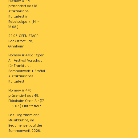
Hörnerv # 471
präsentiert das 18.
Afrikanische
Kulturfest im
Rebstockpark (14. –
16.08.)
29.08. OPEN STAGE:
Backstreet Bar,
Ginnheim
Hörnerv # 470a : Open
Air Festival Vorschau
für Frankfurt :
Sommerwerft + Stoffel
+ Afrikanisches
Kulturfest
Hörnerv # 470
präsentiert das 49.
Flörsheim Open Air (17.
– 19.07.) Eintritt frei !
Das Programm der
Musikbühne, im
Beduinenzelt auf der
Sommerwerft 2026.