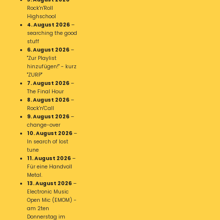
Rock'n'Roll
Highschool
4. August 2026
–
searching the good
stuff
6. August 2026
–
"Zur Playlist
hinzufügen!" - kurz
"ZURP"
7. August 2026
–
The Final Hour
8. August 2026
–
Rock'n'Call
9. August 2026
–
change-over
10. August 2026
–
In search of lost
tune
11. August 2026
–
Für eine Handvoll
Metal.
13. August 2026
–
Electronic Music
Open Mic (EMOM) -
am 2ten
Donnerstag im