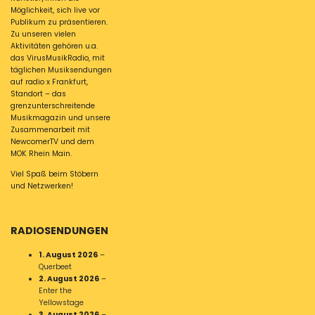
Möglichkeit, sich live vor
Publikum zu präsentieren.
Zu unseren vielen
Aktivitäten gehören u.a.
das VirusMusikRadio, mit
täglichen Musiksendungen
auf radio x Frankfurt,
Standort – das
grenzunterschreitende
Musikmagazin und unsere
Zusammenarbeit mit
NewcomerTV und dem
MOK Rhein Main.
Viel Spaß beim Stöbern
und Netzwerken!
RADIOSENDUNGEN
1. August 2026
–
Querbeet
2. August 2026
–
Enter the
Yellowstage
3. August 2026
–