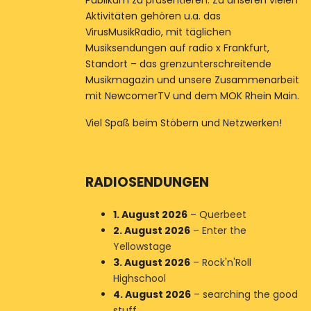
Publikum zu präsentieren. Zu unseren vielen
Aktivitäten gehören u.a. das
VirusMusikRadio, mit täglichen
Musiksendungen auf radio x Frankfurt,
Standort – das grenzunterschreitende
Musikmagazin und unsere Zusammenarbeit
mit NewcomerTV und dem MOK Rhein Main.
Viel Spaß beim Stöbern und Netzwerken!
RADIOSENDUNGEN
1. August 2026
–
Querbeet
2. August 2026
–
Enter the
Yellowstage
3. August 2026
–
Rock'n'Roll
Highschool
4. August 2026
–
searching the good
stuff