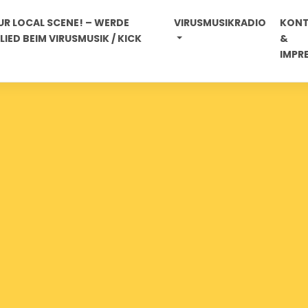
R LOCAL SCENE! – WERDE
VIRUSMUSIKRADIO
KON
IED BEIM VIRUSMUSIK / KICK
&
IMPR