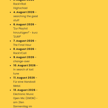
Rock'n'Roll
Highschool
4. August 2026
–
searching the good
stuff
6. August 2026
–
"Zur Playlist
hinzufügen!" - kurz
"ZURP"
7. August 2026
–
The Final Hour
8. August 2026
–
Rock'n'Call
9. August 2026
–
change-over
10. August 2026
–
In search of lost
tune
11. August 2026
–
Für eine Handvoll
Metal.
13. August 2026
–
Electronic Music
Open Mic (EMOM) -
am 2ten
Donnerstag im