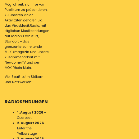
Möglichkeit, sich live vor
Publikum zu präsentieren.
Zu unseren vielen
Aktivitäten gehören u.a.
das VirusMusikRadio, mit
täglichen Musiksendungen
auf radio x Frankfurt,
Standort – das
grenzunterschreitende
Musikmagazin und unsere
Zusammenarbeit mit
NewcomerTV und dem
MOK Rhein Main.
Viel Spaß beim Stöbern
und Netzwerken!
RADIOSENDUNGEN
1. August 2026
–
Querbeet
2. August 2026
–
Enter the
Yellowstage
3. August 2026
–