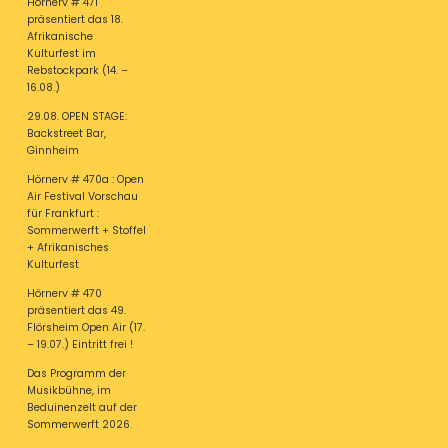
Hörnerv # 471
präsentiert das 18.
Afrikanische
Kulturfest im
Rebstockpark (14. –
16.08.)
29.08. OPEN STAGE:
Backstreet Bar,
Ginnheim
Hörnerv # 470a : Open
Air Festival Vorschau
für Frankfurt :
Sommerwerft + Stoffel
+ Afrikanisches
Kulturfest
Hörnerv # 470
präsentiert das 49.
Flörsheim Open Air (17.
– 19.07.) Eintritt frei !
Das Programm der
Musikbühne, im
Beduinenzelt auf der
Sommerwerft 2026.