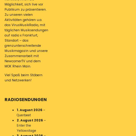
Möglichkeit, sich live vor
Publikum zu präsentieren.
Zu unseren vielen
Aktivitäten gehören u.a.
das VirusMusikRadio, mit
täglichen Musiksendungen
auf radio x Frankfurt,
Standort – das
grenzunterschreitende
Musikmagazin und unsere
Zusammenarbeit mit
NewcomerTV und dem
MOK Rhein Main.
Viel Spaß beim Stöbern
und Netzwerken!
RADIOSENDUNGEN
1. August 2026
–
Querbeet
2. August 2026
–
Enter the
Yellowstage
3. August 2026
–