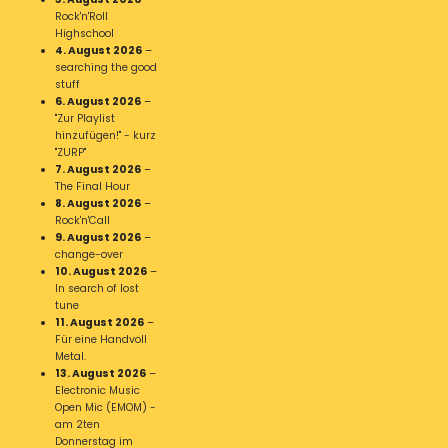
Rock'n'Roll
Highschool
4. August 2026
–
searching the good
stuff
6. August 2026
–
"Zur Playlist
hinzufügen!" - kurz
"ZURP"
7. August 2026
–
The Final Hour
8. August 2026
–
Rock'n'Call
9. August 2026
–
change-over
10. August 2026
–
In search of lost
tune
11. August 2026
–
Für eine Handvoll
Metal.
13. August 2026
–
Electronic Music
Open Mic (EMOM) -
am 2ten
Donnerstag im