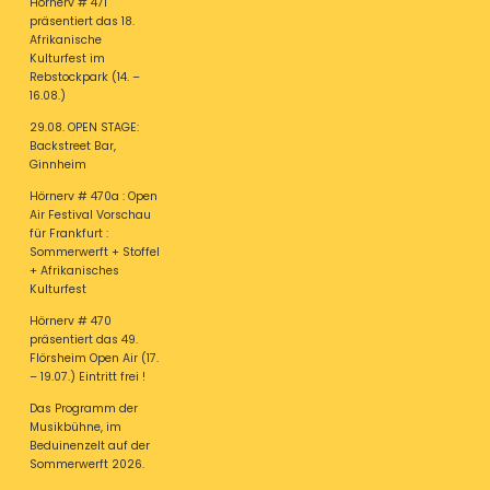
Hörnerv # 471
präsentiert das 18.
Afrikanische
Kulturfest im
Rebstockpark (14. –
16.08.)
29.08. OPEN STAGE:
Backstreet Bar,
Ginnheim
Hörnerv # 470a : Open
Air Festival Vorschau
für Frankfurt :
Sommerwerft + Stoffel
+ Afrikanisches
Kulturfest
Hörnerv # 470
präsentiert das 49.
Flörsheim Open Air (17.
– 19.07.) Eintritt frei !
Das Programm der
Musikbühne, im
Beduinenzelt auf der
Sommerwerft 2026.