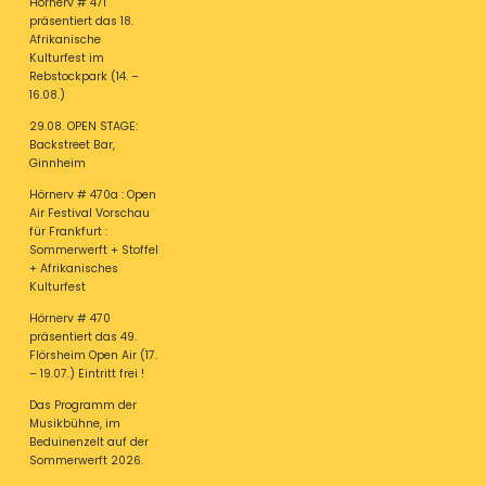
Hörnerv # 471
präsentiert das 18.
Afrikanische
Kulturfest im
Rebstockpark (14. –
16.08.)
29.08. OPEN STAGE:
Backstreet Bar,
Ginnheim
Hörnerv # 470a : Open
Air Festival Vorschau
für Frankfurt :
Sommerwerft + Stoffel
+ Afrikanisches
Kulturfest
Hörnerv # 470
präsentiert das 49.
Flörsheim Open Air (17.
– 19.07.) Eintritt frei !
Das Programm der
Musikbühne, im
Beduinenzelt auf der
Sommerwerft 2026.