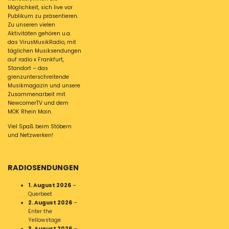
Möglichkeit, sich live vor
Publikum zu präsentieren.
Zu unseren vielen
Aktivitäten gehören u.a.
das VirusMusikRadio, mit
täglichen Musiksendungen
auf radio x Frankfurt,
Standort – das
grenzunterschreitende
Musikmagazin und unsere
Zusammenarbeit mit
NewcomerTV und dem
MOK Rhein Main.
Viel Spaß beim Stöbern
und Netzwerken!
RADIOSENDUNGEN
1. August 2026
–
Querbeet
2. August 2026
–
Enter the
Yellowstage
3. August 2026
–