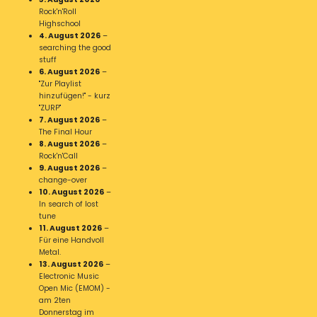
Rock'n'Roll
Highschool
4. August 2026
–
searching the good
stuff
6. August 2026
–
"Zur Playlist
hinzufügen!" - kurz
"ZURP"
7. August 2026
–
The Final Hour
8. August 2026
–
Rock'n'Call
9. August 2026
–
change-over
10. August 2026
–
In search of lost
tune
11. August 2026
–
Für eine Handvoll
Metal.
13. August 2026
–
Electronic Music
Open Mic (EMOM) -
am 2ten
Donnerstag im