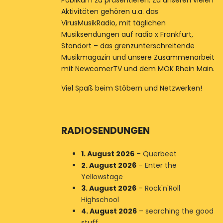
Publikum zu präsentieren. Zu unseren vielen
Aktivitäten gehören u.a. das
VirusMusikRadio, mit täglichen
Musiksendungen auf radio x Frankfurt,
Standort – das grenzunterschreitende
Musikmagazin und unsere Zusammenarbeit
mit NewcomerTV und dem MOK Rhein Main.
Viel Spaß beim Stöbern und Netzwerken!
RADIOSENDUNGEN
1. August 2026
–
Querbeet
2. August 2026
–
Enter the
Yellowstage
3. August 2026
–
Rock'n'Roll
Highschool
4. August 2026
–
searching the good
stuff