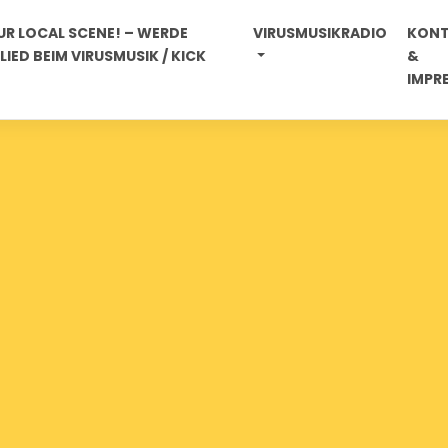
R LOCAL SCENE! – WERDE
VIRUSMUSIKRADIO
KON
IED BEIM VIRUSMUSIK / KICK
&
IMPR