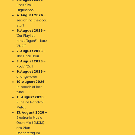
Rock'n'Roll
Highschool
4. August 2026
–
searching the good
stuff
6. August 2026
–
"Zur Playlist
hinzufügen!" - kurz
"ZURP"
7. August 2026
–
The Final Hour
8. August 2026
–
Rock'n'Call
9. August 2026
–
change-over
10. August 2026
–
In search of lost
tune
11. August 2026
–
Für eine Handvoll
Metal.
13. August 2026
–
Electronic Music
Open Mic (EMOM) -
am 2ten
Donnerstag im