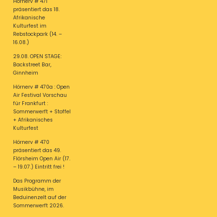
Hörnerv # 471
präsentiert das 18.
Afrikanische
Kulturfest im
Rebstockpark (14. –
16.08.)
29.08. OPEN STAGE:
Backstreet Bar,
Ginnheim
Hörnerv # 470a : Open
Air Festival Vorschau
für Frankfurt :
Sommerwerft + Stoffel
+ Afrikanisches
Kulturfest
Hörnerv # 470
präsentiert das 49.
Flörsheim Open Air (17.
– 19.07.) Eintritt frei !
Das Programm der
Musikbühne, im
Beduinenzelt auf der
Sommerwerft 2026.