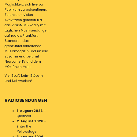
Möglichkeit, sich live vor
Publikum zu präsentieren.
Zu unseren vielen
Aktivitäten gehören u.a.
das VirusMusikRadio, mit
täglichen Musiksendungen
auf radio x Frankfurt,
Standort – das
grenzunterschreitende
Musikmagazin und unsere
Zusammenarbeit mit
NewcomerTV und dem
MOK Rhein Main.
Viel Spaß beim Stöbern
und Netzwerken!
RADIOSENDUNGEN
1. August 2026
–
Querbeet
2. August 2026
–
Enter the
Yellowstage
3. August 2026
–