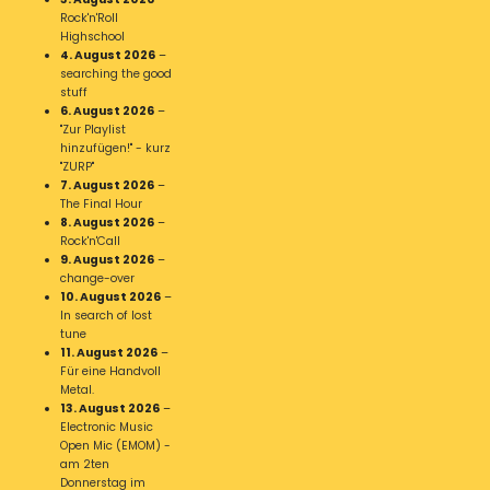
Rock'n'Roll
Highschool
4. August 2026
–
searching the good
stuff
6. August 2026
–
"Zur Playlist
hinzufügen!" - kurz
"ZURP"
7. August 2026
–
The Final Hour
8. August 2026
–
Rock'n'Call
9. August 2026
–
change-over
10. August 2026
–
In search of lost
tune
11. August 2026
–
Für eine Handvoll
Metal.
13. August 2026
–
Electronic Music
Open Mic (EMOM) -
am 2ten
Donnerstag im