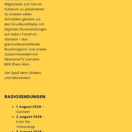
Möglichkeit, sich live vor
Publikum zu präsentieren.
Zu unseren vielen
Aktivitäten gehören u.a.
das VirusMusikRadio, mit
täglichen Musiksendungen
auf radio x Frankfurt,
Standort – das
grenzunterschreitende
Musikmagazin und unsere
Zusammenarbeit mit
NewcomerTV und dem
MOK Rhein Main.
Viel Spaß beim Stöbern
und Netzwerken!
RADIOSENDUNGEN
1. August 2026
–
Querbeet
2. August 2026
–
Enter the
Yellowstage
3. August 2026
–