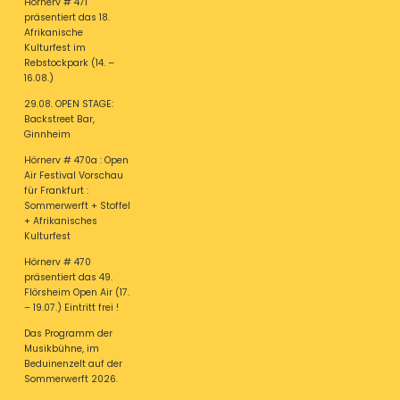
Hörnerv # 471
präsentiert das 18.
Afrikanische
Kulturfest im
Rebstockpark (14. –
16.08.)
29.08. OPEN STAGE:
Backstreet Bar,
Ginnheim
Hörnerv # 470a : Open
Air Festival Vorschau
für Frankfurt :
Sommerwerft + Stoffel
+ Afrikanisches
Kulturfest
Hörnerv # 470
präsentiert das 49.
Flörsheim Open Air (17.
– 19.07.) Eintritt frei !
Das Programm der
Musikbühne, im
Beduinenzelt auf der
Sommerwerft 2026.