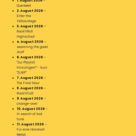
1. August 2026
–
Querbeet
2. August 2026
–
Enter the
Yellowstage
3. August 2026
–
Rock'n'Roll
Highschool
4. August 2026
–
searching the good
stuff
6. August 2026
–
"Zur Playlist
hinzufügen!" - kurz
"ZURP"
7. August 2026
–
The Final Hour
8. August 2026
–
Rock'n'Call
9. August 2026
–
change-over
10. August 2026
–
In search of lost
tune
11. August 2026
–
Für eine Handvoll
Metal.