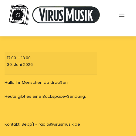
Skip
to
content
Backspace
17:00
–
18:00
am
30. Juni 2026
5ten
Dienstag
Hallo Ihr Menschen da draußen.
Heute gibt es eine Backspace-Sendung.
Kontakt: Sepp'l - radio@virusmusik.de