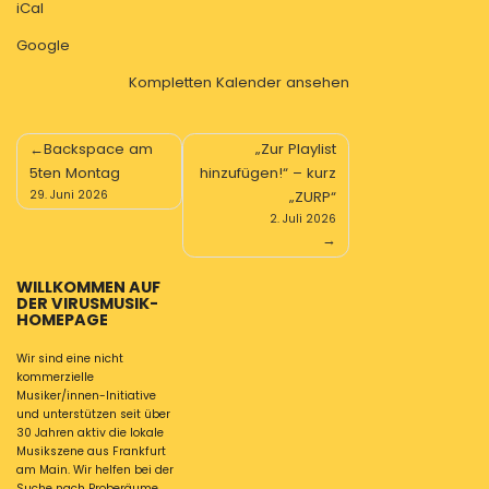
iCal
Google
Kompletten Kalender ansehen
Beitragsnavigation
Backspace am
„Zur Playlist
5ten Montag
hinzufügen!“ – kurz
29. Juni 2026
„ZURP“
2. Juli 2026
WILLKOMMEN AUF
DER VIRUSMUSIK-
HOMEPAGE
Wir sind eine nicht
kommerzielle
Musiker/innen-Initiative
und unterstützen seit über
30 Jahren aktiv die lokale
Musikszene aus Frankfurt
am Main. Wir helfen bei der
Suche nach Proberäume