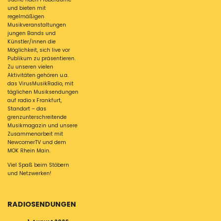
und bieten mit
regelmäßigen
Musikveranstaltungen
jungen Bands und
Künstler/innen die
Möglichkeit, sich live vor
Publikum zu präsentieren.
Zu unseren vielen
Aktivitäten gehören u.a.
das VirusMusikRadio, mit
täglichen Musiksendungen
auf radio x Frankfurt,
Standort – das
grenzunterschreitende
Musikmagazin und unsere
Zusammenarbeit mit
NewcomerTV und dem
MOK Rhein Main.
Viel Spaß beim Stöbern
und Netzwerken!
RADIOSENDUNGEN