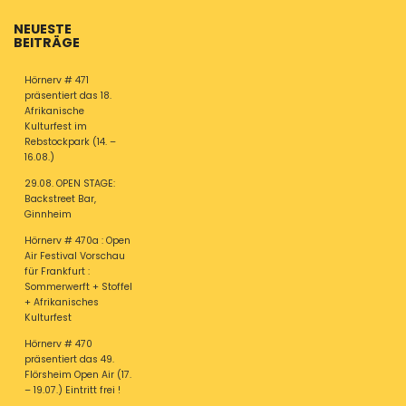
NEUESTE
BEITRÄGE
Hörnerv # 471
präsentiert das 18.
Afrikanische
Kulturfest im
Rebstockpark (14. –
16.08.)
29.08. OPEN STAGE:
Backstreet Bar,
Ginnheim
Hörnerv # 470a : Open
Air Festival Vorschau
für Frankfurt :
Sommerwerft + Stoffel
+ Afrikanisches
Kulturfest
Hörnerv # 470
präsentiert das 49.
Flörsheim Open Air (17.
– 19.07.) Eintritt frei !