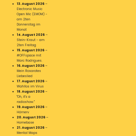
13. August 2026
–
Electronic Music
Open Mic (EMOM) -
am 2ten
Donnerstag im
Monat
14. August 2026
–
Stein-Kraut - am
2ten Freitag
15. August 2026
–
#OFFspace mit
Marc Rodrigues.
16. August 2026
–
Mein Rosarotes
Liebeslied
17. August 2026
–
Wahllos im Virus
18. August 2026
–
"Oh, it's a
radioshow."
19. August 2026
–
Hörnerv
20. August 2026
–
Homebase
21. August 2026
–
Mental Maps